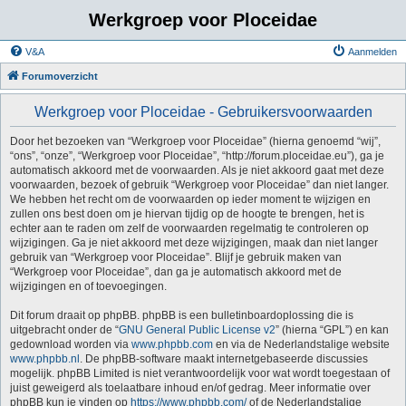
Werkgroep voor Ploceidae
V&A
Aanmelden
Forumoverzicht
Werkgroep voor Ploceidae - Gebruikersvoorwaarden
Door het bezoeken van “Werkgroep voor Ploceidae” (hierna genoemd “wij”,
“ons”, “onze”, “Werkgroep voor Ploceidae”, “http://forum.ploceidae.eu”), ga je
automatisch akkoord met de voorwaarden. Als je niet akkoord gaat met deze
voorwaarden, bezoek of gebruik “Werkgroep voor Ploceidae” dan niet langer.
We hebben het recht om de voorwaarden op ieder moment te wijzigen en
zullen ons best doen om je hiervan tijdig op de hoogte te brengen, het is
echter aan te raden om zelf de voorwaarden regelmatig te controleren op
wijzigingen. Ga je niet akkoord met deze wijzigingen, maak dan niet langer
gebruik van “Werkgroep voor Ploceidae”. Blijf je gebruik maken van
“Werkgroep voor Ploceidae”, dan ga je automatisch akkoord met de
wijzigingen en of toevoegingen.
Dit forum draait op phpBB. phpBB is een bulletinboardoplossing die is
uitgebracht onder de “
GNU General Public License v2
” (hierna “GPL”) en kan
gedownload worden via
www.phpbb.com
en via de Nederlandstalige website
www.phpbb.nl
. De phpBB-software maakt internetgebaseerde discussies
mogelijk. phpBB Limited is niet verantwoordelijk voor wat wordt toegestaan of
juist geweigerd als toelaatbare inhoud en/of gedrag. Meer informatie over
phpBB kun je vinden op
https://www.phpbb.com/
of de Nederlandstalige