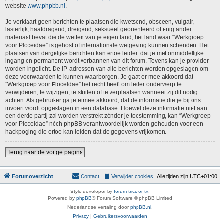
website
www.phpbb.nl
.
Je verklaart geen berichten te plaatsen die kwetsend, obsceen, vulgair,
lasterlijk, haatdragend, dreigend, seksueel georiënteerd of enig ander
materiaal bevat die de wetten van je eigen land, het land waar “Werkgroep
voor Ploceidae” is gehost of internationale wetgeving kunnen schenden. Het
plaatsen van dergelijke berichten kan ertoe leiden dat je met onmiddellijke
ingang en permanent wordt verbannen van dit forum. Tevens kan je provider
worden ingelicht. De IP-adressen van alle berichten worden opgeslagen om
deze voorwaarden te kunnen waarborgen. Je gaat er mee akkoord dat
“Werkgroep voor Ploceidae” het recht heeft om ieder onderwerp te
verwijderen, te wijzigen, te sluiten of te verplaatsen wanneer zij dit nodig
achten. Als gebruiker ga je ermee akkoord, dat de informatie die je bij ons
invoert wordt opgeslagen in een database. Hoewel deze informatie niet aan
een derde partij zal worden verstrekt zónder je toestemming, kan “Werkgroep
voor Ploceidae” nóch phpBB verantwoordelijk worden gehouden voor een
hackpoging die ertoe kan leiden dat de gegevens vrijkomen.
Terug naar de vorige pagina
Forumoverzicht
Contact
Verwijder cookies
Alle tijden zijn
UTC+01:00
Style developer by
forum tricolor tv
,
Powered by
phpBB
® Forum Software © phpBB Limited
Nederlandse vertaling door
phpBB.nl
.
Privacy
|
Gebruikersvoorwaarden