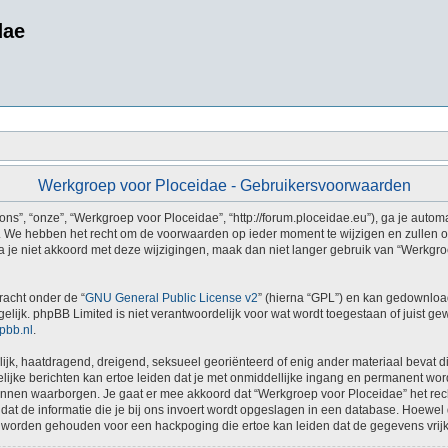
dae
Werkgroep voor Ploceidae - Gebruikersvoorwaarden
s”, “onze”, “Werkgroep voor Ploceidae”, “http://forum.ploceidae.eu”), ga je autom
 We hebben het recht om de voorwaarden op ieder moment te wijzigen en zullen ons
a je niet akkoord met deze wijzigingen, maak dan niet langer gebruik van “Werkgro
racht onder de “
GNU General Public License v2
” (hierna “GPL”) en kan gedownlo
ijk. phpBB Limited is niet verantwoordelijk voor wat wordt toegestaan of juist ge
pbb.nl
.
erlijk, haatdragend, dreigend, seksueel georiënteerd of enig ander materiaal bevat 
ijke berichten kan ertoe leiden dat je met onmiddellijke ingang en permanent word
n waarborgen. Je gaat er mee akkoord dat “Werkgroep voor Ploceidae” het recht he
dat de informatie die je bij ons invoert wordt opgeslagen in een database. Hoewel 
 worden gehouden voor een hackpoging die ertoe kan leiden dat de gegevens vri