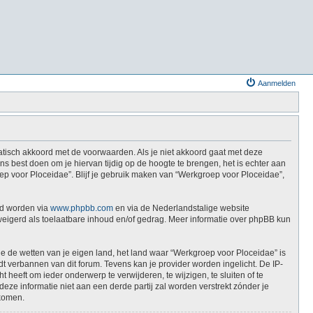
Aanmelden
atisch akkoord met de voorwaarden. Als je niet akkoord gaat met deze
 best doen om je hiervan tijdig op de hoogte te brengen, het is echter aan
ep voor Ploceidae”. Blijf je gebruik maken van “Werkgroep voor Ploceidae”,
ad worden via
www.phpbb.com
en via de Nederlandstalige website
weigerd als toelaatbare inhoud en/of gedrag. Meer informatie over phpBB kun
die de wetten van je eigen land, het land waar “Werkgroep voor Ploceidae” is
t verbannen van dit forum. Tevens kan je provider worden ingelicht. De IP-
eft om ieder onderwerp te verwijderen, te wijzigen, te sluiten of te
deze informatie niet aan een derde partij zal worden verstrekt zónder je
jkomen.