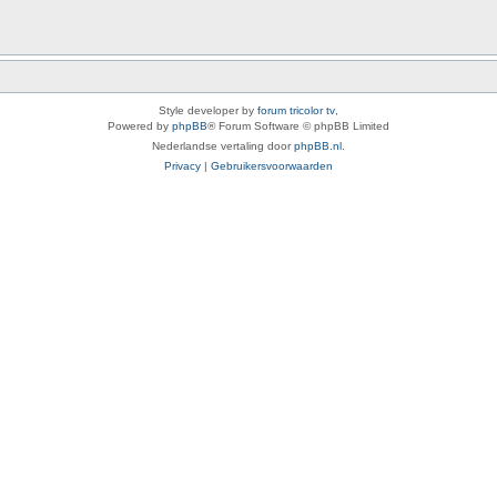
Style developer by
forum tricolor tv
,
Powered by
phpBB
® Forum Software © phpBB Limited
Nederlandse vertaling door
phpBB.nl
.
Privacy
|
Gebruikersvoorwaarden