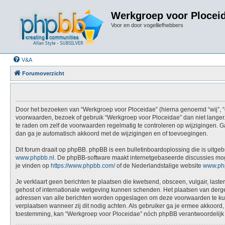
Werkgroep voor Plocei
Voor en door vogelliefhebbers
V&A
Forumoverzicht
Door het bezoeken van “Werkgroep voor Ploceidae” (hierna genoemd “wij”, “on
voorwaarden, bezoek of gebruik “Werkgroep voor Ploceidae” dan niet langer.
te raden om zelf de voorwaarden regelmatig te controleren op wijzigingen. G
dan ga je automatisch akkoord met de wijzigingen en of toevoegingen.
Dit forum draait op phpBB. phpBB is een bulletinboardoplossing die is uitgeb
www.phpbb.nl
. De phpBB-software maakt internetgebaseerde discussies mogel
je vinden op
https://www.phpbb.com/
of de Nederlandstalige website
www.ph
Je verklaart geen berichten te plaatsen die kwetsend, obsceen, vulgair, last
gehost of internationale wetgeving kunnen schenden. Het plaatsen van dergel
adressen van alle berichten worden opgeslagen om deze voorwaarden te kunne
verplaatsen wanneer zij dit nodig achten. Als gebruiker ga je ermee akkoord, 
toestemming, kan “Werkgroep voor Ploceidae” nóch phpBB verantwoordelijk