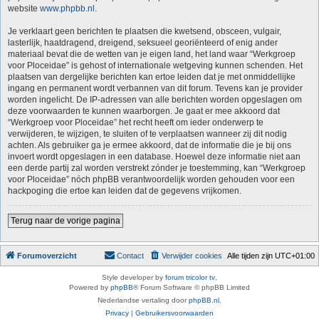
website
www.phpbb.nl
.
Je verklaart geen berichten te plaatsen die kwetsend, obsceen, vulgair,
lasterlijk, haatdragend, dreigend, seksueel georiënteerd of enig ander
materiaal bevat die de wetten van je eigen land, het land waar “Werkgroep
voor Ploceidae” is gehost of internationale wetgeving kunnen schenden. Het
plaatsen van dergelijke berichten kan ertoe leiden dat je met onmiddellijke
ingang en permanent wordt verbannen van dit forum. Tevens kan je provider
worden ingelicht. De IP-adressen van alle berichten worden opgeslagen om
deze voorwaarden te kunnen waarborgen. Je gaat er mee akkoord dat
“Werkgroep voor Ploceidae” het recht heeft om ieder onderwerp te
verwijderen, te wijzigen, te sluiten of te verplaatsen wanneer zij dit nodig
achten. Als gebruiker ga je ermee akkoord, dat de informatie die je bij ons
invoert wordt opgeslagen in een database. Hoewel deze informatie niet aan
een derde partij zal worden verstrekt zónder je toestemming, kan “Werkgroep
voor Ploceidae” nóch phpBB verantwoordelijk worden gehouden voor een
hackpoging die ertoe kan leiden dat de gegevens vrijkomen.
Terug naar de vorige pagina
Forumoverzicht
Contact
Verwijder cookies
Alle tijden zijn
UTC+01:00
Style developer by
forum tricolor tv
,
Powered by
phpBB
® Forum Software © phpBB Limited
Nederlandse vertaling door
phpBB.nl
.
Privacy
|
Gebruikersvoorwaarden