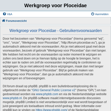
Werkgroep voor Ploceidae
V&A
Aanmelden
Forumoverzicht
Werkgroep voor Ploceidae - Gebruikersvoorwaarden
Door het bezoeken van “Werkgroep voor Ploceidae” (hierna genoemd “wij”,
“ons”, “onze”, “Werkgroep voor Ploceidae”, “http://forum.ploceidae.eu”), ga je
automatisch akkoord met de voorwaarden. Als je niet akkoord gaat met deze
voorwaarden, bezoek of gebruik “Werkgroep voor Ploceidae” dan niet langer.
We hebben het recht om de voorwaarden op ieder moment te wijzigen en
zullen ons best doen om je hiervan tijdig op de hoogte te brengen, het is
echter aan te raden om zelf de voorwaarden regelmatig te controleren op
wijzigingen. Ga je niet akkoord met deze wijzigingen, maak dan niet langer
gebruik van “Werkgroep voor Ploceidae”. Blijf je gebruik maken van
“Werkgroep voor Ploceidae”, dan ga je automatisch akkoord met de
wijzigingen en of toevoegingen.
Dit forum draait op phpBB. phpBB is een bulletinboardoplossing die is
uitgebracht onder de “
GNU General Public License v2
” (hierna “GPL”) en kan
gedownload worden via
www.phpbb.com
en via de Nederlandstalige website
www.phpbb.nl
. De phpBB-software maakt internetgebaseerde discussies
mogelijk. phpBB Limited is niet verantwoordelijk voor wat wordt toegestaan of
juist geweigerd als toelaatbare inhoud en/of gedrag. Meer informatie over
phpBB kun je vinden op
https://www.phpbb.com/
of de Nederlandstalige