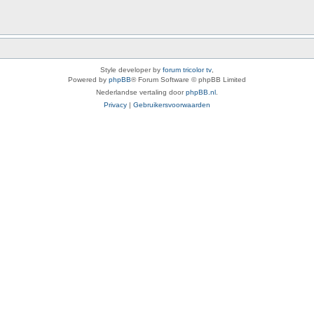
Style developer by
forum tricolor tv
,
Powered by
phpBB
® Forum Software © phpBB Limited
Nederlandse vertaling door
phpBB.nl
.
Privacy
|
Gebruikersvoorwaarden