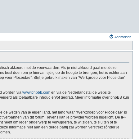
Aanmelden
atisch akkoord met de voorwaarden. Als je niet akkoord gaat met deze
 best doen om je hiervan tijdig op de hoogte te brengen, het is echter aan
ep voor Ploceidae”. Blijf je gebruik maken van “Werkgroep voor Ploceidae”,
ad worden via
www.phpbb.com
en via de Nederlandstalige website
weigerd als toelaatbare inhoud en/of gedrag. Meer informatie over phpBB kun
die de wetten van je eigen land, het land waar “Werkgroep voor Ploceidae” is
t verbannen van dit forum. Tevens kan je provider worden ingelicht. De IP-
eft om ieder onderwerp te verwijderen, te wijzigen, te sluiten of te
deze informatie niet aan een derde partij zal worden verstrekt zónder je
jkomen.