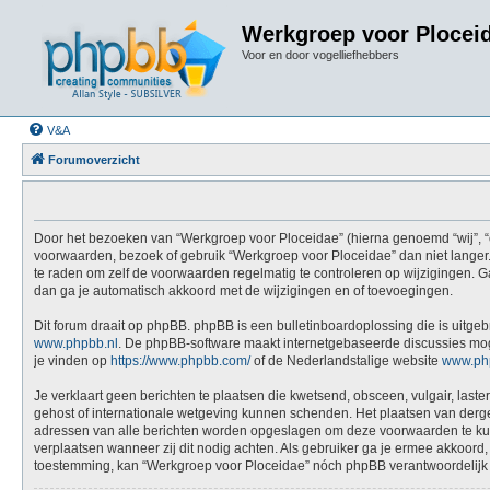
Werkgroep voor Plocei
Voor en door vogelliefhebbers
V&A
Forumoverzicht
Door het bezoeken van “Werkgroep voor Ploceidae” (hierna genoemd “wij”, “on
voorwaarden, bezoek of gebruik “Werkgroep voor Ploceidae” dan niet langer.
te raden om zelf de voorwaarden regelmatig te controleren op wijzigingen. G
dan ga je automatisch akkoord met de wijzigingen en of toevoegingen.
Dit forum draait op phpBB. phpBB is een bulletinboardoplossing die is uitgeb
www.phpbb.nl
. De phpBB-software maakt internetgebaseerde discussies mogel
je vinden op
https://www.phpbb.com/
of de Nederlandstalige website
www.ph
Je verklaart geen berichten te plaatsen die kwetsend, obsceen, vulgair, last
gehost of internationale wetgeving kunnen schenden. Het plaatsen van dergel
adressen van alle berichten worden opgeslagen om deze voorwaarden te kunne
verplaatsen wanneer zij dit nodig achten. Als gebruiker ga je ermee akkoord, 
toestemming, kan “Werkgroep voor Ploceidae” nóch phpBB verantwoordelijk