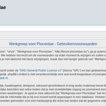
dae
Werkgroep voor Ploceidae - Gebruikersvoorwaarden
s”, “onze”, “Werkgroep voor Ploceidae”, “http://forum.ploceidae.eu”), ga je autom
 We hebben het recht om de voorwaarden op ieder moment te wijzigen en zullen ons
a je niet akkoord met deze wijzigingen, maak dan niet langer gebruik van “Werkgro
racht onder de “
GNU General Public License v2
” (hierna “GPL”) en kan gedownlo
ijk. phpBB Limited is niet verantwoordelijk voor wat wordt toegestaan of juist ge
pbb.nl
.
erlijk, haatdragend, dreigend, seksueel georiënteerd of enig ander materiaal bevat 
ijke berichten kan ertoe leiden dat je met onmiddellijke ingang en permanent word
n waarborgen. Je gaat er mee akkoord dat “Werkgroep voor Ploceidae” het recht he
dat de informatie die je bij ons invoert wordt opgeslagen in een database. Hoewel 
 worden gehouden voor een hackpoging die ertoe kan leiden dat de gegevens vri