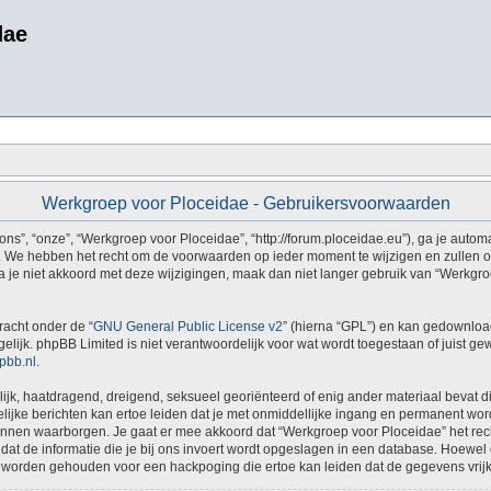
dae
Werkgroep voor Ploceidae - Gebruikersvoorwaarden
s”, “onze”, “Werkgroep voor Ploceidae”, “http://forum.ploceidae.eu”), ga je autom
 We hebben het recht om de voorwaarden op ieder moment te wijzigen en zullen ons
a je niet akkoord met deze wijzigingen, maak dan niet langer gebruik van “Werkgro
racht onder de “
GNU General Public License v2
” (hierna “GPL”) en kan gedownlo
ijk. phpBB Limited is niet verantwoordelijk voor wat wordt toegestaan of juist ge
pbb.nl
.
erlijk, haatdragend, dreigend, seksueel georiënteerd of enig ander materiaal bevat 
ijke berichten kan ertoe leiden dat je met onmiddellijke ingang en permanent word
n waarborgen. Je gaat er mee akkoord dat “Werkgroep voor Ploceidae” het recht he
dat de informatie die je bij ons invoert wordt opgeslagen in een database. Hoewel 
 worden gehouden voor een hackpoging die ertoe kan leiden dat de gegevens vri