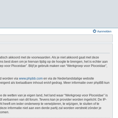
Aanmelden
atisch akkoord met de voorwaarden. Als je niet akkoord gaat met deze
 best doen om je hiervan tijdig op de hoogte te brengen, het is echter aan
ep voor Ploceidae”. Blijf je gebruik maken van “Werkgroep voor Ploceidae”,
ad worden via
www.phpbb.com
en via de Nederlandstalige website
weigerd als toelaatbare inhoud en/of gedrag. Meer informatie over phpBB kun
die de wetten van je eigen land, het land waar “Werkgroep voor Ploceidae” is
t verbannen van dit forum. Tevens kan je provider worden ingelicht. De IP-
eft om ieder onderwerp te verwijderen, te wijzigen, te sluiten of te
deze informatie niet aan een derde partij zal worden verstrekt zónder je
jkomen.