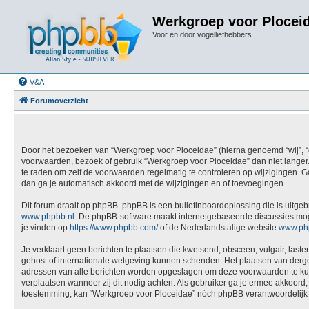
Werkgroep voor Plocei
Voor en door vogelliefhebbers
V&A
Forumoverzicht
Door het bezoeken van “Werkgroep voor Ploceidae” (hierna genoemd “wij”, “on
voorwaarden, bezoek of gebruik “Werkgroep voor Ploceidae” dan niet langer.
te raden om zelf de voorwaarden regelmatig te controleren op wijzigingen. G
dan ga je automatisch akkoord met de wijzigingen en of toevoegingen.
Dit forum draait op phpBB. phpBB is een bulletinboardoplossing die is uitgeb
www.phpbb.nl
. De phpBB-software maakt internetgebaseerde discussies mogel
je vinden op
https://www.phpbb.com/
of de Nederlandstalige website
www.ph
Je verklaart geen berichten te plaatsen die kwetsend, obsceen, vulgair, last
gehost of internationale wetgeving kunnen schenden. Het plaatsen van dergel
adressen van alle berichten worden opgeslagen om deze voorwaarden te kunne
verplaatsen wanneer zij dit nodig achten. Als gebruiker ga je ermee akkoord, 
toestemming, kan “Werkgroep voor Ploceidae” nóch phpBB verantwoordelijk