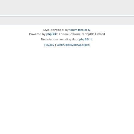
Style developer by
forum tricolor tv
,
Powered by
phpBB
® Forum Software © phpBB Limited
Nederlandse vertaling door
phpBB.nl
.
Privacy
|
Gebruikersvoorwaarden