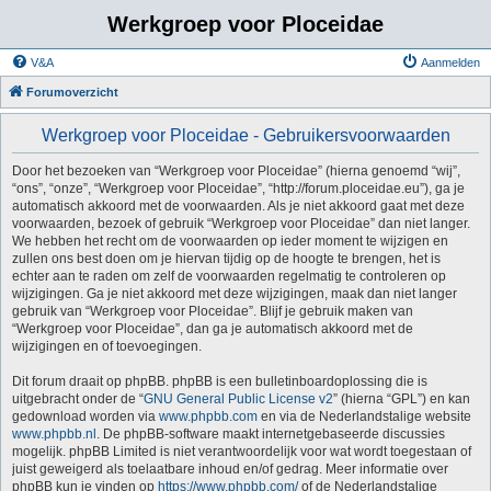
Werkgroep voor Ploceidae
V&A
Aanmelden
Forumoverzicht
Werkgroep voor Ploceidae - Gebruikersvoorwaarden
Door het bezoeken van “Werkgroep voor Ploceidae” (hierna genoemd “wij”,
“ons”, “onze”, “Werkgroep voor Ploceidae”, “http://forum.ploceidae.eu”), ga je
automatisch akkoord met de voorwaarden. Als je niet akkoord gaat met deze
voorwaarden, bezoek of gebruik “Werkgroep voor Ploceidae” dan niet langer.
We hebben het recht om de voorwaarden op ieder moment te wijzigen en
zullen ons best doen om je hiervan tijdig op de hoogte te brengen, het is
echter aan te raden om zelf de voorwaarden regelmatig te controleren op
wijzigingen. Ga je niet akkoord met deze wijzigingen, maak dan niet langer
gebruik van “Werkgroep voor Ploceidae”. Blijf je gebruik maken van
“Werkgroep voor Ploceidae”, dan ga je automatisch akkoord met de
wijzigingen en of toevoegingen.
Dit forum draait op phpBB. phpBB is een bulletinboardoplossing die is
uitgebracht onder de “
GNU General Public License v2
” (hierna “GPL”) en kan
gedownload worden via
www.phpbb.com
en via de Nederlandstalige website
www.phpbb.nl
. De phpBB-software maakt internetgebaseerde discussies
mogelijk. phpBB Limited is niet verantwoordelijk voor wat wordt toegestaan of
juist geweigerd als toelaatbare inhoud en/of gedrag. Meer informatie over
phpBB kun je vinden op
https://www.phpbb.com/
of de Nederlandstalige