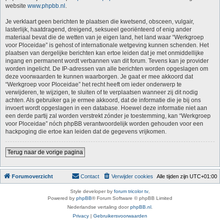
website
www.phpbb.nl
.
Je verklaart geen berichten te plaatsen die kwetsend, obsceen, vulgair,
lasterlijk, haatdragend, dreigend, seksueel georiënteerd of enig ander
materiaal bevat die de wetten van je eigen land, het land waar “Werkgroep
voor Ploceidae” is gehost of internationale wetgeving kunnen schenden. Het
plaatsen van dergelijke berichten kan ertoe leiden dat je met onmiddellijke
ingang en permanent wordt verbannen van dit forum. Tevens kan je provider
worden ingelicht. De IP-adressen van alle berichten worden opgeslagen om
deze voorwaarden te kunnen waarborgen. Je gaat er mee akkoord dat
“Werkgroep voor Ploceidae” het recht heeft om ieder onderwerp te
verwijderen, te wijzigen, te sluiten of te verplaatsen wanneer zij dit nodig
achten. Als gebruiker ga je ermee akkoord, dat de informatie die je bij ons
invoert wordt opgeslagen in een database. Hoewel deze informatie niet aan
een derde partij zal worden verstrekt zónder je toestemming, kan “Werkgroep
voor Ploceidae” nóch phpBB verantwoordelijk worden gehouden voor een
hackpoging die ertoe kan leiden dat de gegevens vrijkomen.
Terug naar de vorige pagina
Forumoverzicht
Contact
Verwijder cookies
Alle tijden zijn
UTC+01:00
Style developer by
forum tricolor tv
,
Powered by
phpBB
® Forum Software © phpBB Limited
Nederlandse vertaling door
phpBB.nl
.
Privacy
|
Gebruikersvoorwaarden