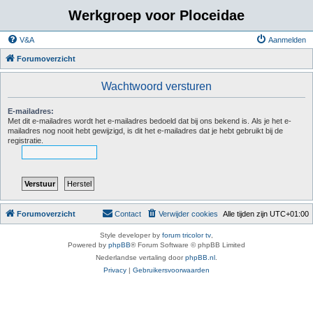
Werkgroep voor Ploceidae
V&A
Aanmelden
Forumoverzicht
Wachtwoord versturen
E-mailadres:
Met dit e-mailadres wordt het e-mailadres bedoeld dat bij ons bekend is. Als je het e-
mailadres nog nooit hebt gewijzigd, is dit het e-mailadres dat je hebt gebruikt bij de
registratie.
Forumoverzicht
Contact
Verwijder cookies
Alle tijden zijn
UTC+01:00
Style developer by
forum tricolor tv
,
Powered by
phpBB
® Forum Software © phpBB Limited
Nederlandse vertaling door
phpBB.nl
.
Privacy
|
Gebruikersvoorwaarden