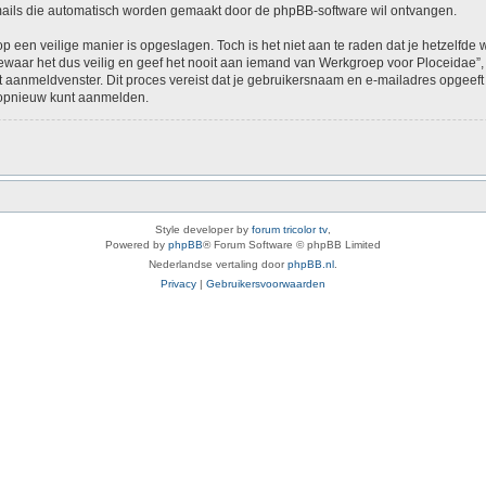
-mails die automatisch worden gemaakt door de phpBB-software wil ontvangen.
op een veilige manier is opgeslagen. Toch is het niet aan te raden dat je hetzelfd
aar het dus veilig en geef het nooit aan iemand van Werkgroep voor Ploceidae”, p
het aanmeldvenster. Dit proces vereist dat je gebruikersnaam en e-mailadres opge
e opnieuw kunt aanmelden.
Style developer by
forum tricolor tv
,
Powered by
phpBB
® Forum Software © phpBB Limited
Nederlandse vertaling door
phpBB.nl
.
Privacy
|
Gebruikersvoorwaarden