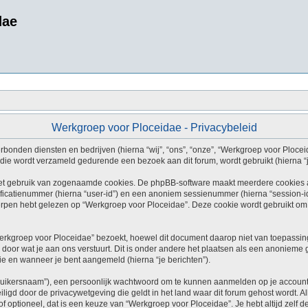
dae
Werkgroep voor Ploceidae - Privacybeleid
rbonden diensten en bedrijven (hierna “wij”, “ons”, “onze”, “Werkgroep voor Ploceida
ie wordt verzameld gedurende een bezoek aan dit forum, wordt gebruikt (hierna “je
et gebruik van zogenaamde cookies. De phpBB-software maakt meerdere cookies aan
ficatienummer (hierna “user-id”) en een anoniem sessienummer (hierna “session-
en hebt gelezen op “Werkgroep voor Ploceidae”. Deze cookie wordt gebruikt om o
kgroep voor Ploceidae” bezoekt, hoewel dit document daarop niet van toepassing 
door wat je aan ons verstuurt. Dit is onder andere het plaatsen als een anonieme 
atie en wanneer je bent aangemeld (hierna “je berichten”).
ruikersnaam”), een persoonlijk wachtwoord om te kunnen aanmelden op je account (
iligd door de privacywetgeving die geldt in het land waar dit forum gehost wordt. 
ht of optioneel, dat is een keuze van “Werkgroep voor Ploceidae”. Je hebt altijd zel