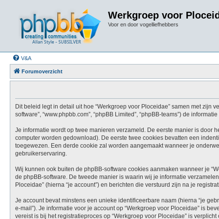
Werkgroep voor Plocei
Voor en door vogelliefhebbers
V&A
Forumoverzicht
Dit beleid legt in detail uit hoe “Werkgroep voor Ploceidae” samen met zijn ve
software”, “www.phpbb.com”, “phpBB Limited”, “phpBB-teams”) de informatie d
Je informatie wordt op twee manieren verzameld. De eerste manier is door h
computer worden gedownload). De eerste twee cookies bevatten een indenti
toegewezen. Een derde cookie zal worden aangemaakt wanneer je onderwerp
gebruikerservaring.
Wij kunnen ook buiten de phpBB-software cookies aanmaken wanneer je “Wer
de phpBB-software. De tweede manier is waarin wij je informatie verzamelen 
Ploceidae” (hierna “je account”) en berichten die verstuurd zijn na je registr
Je account bevat minstens een unieke identificeerbare naam (hierna “je geb
e-mail”). Je informatie voor je account op “Werkgroep voor Ploceidae” is beve
vereist is bij het registratieproces op “Werkgroep voor Ploceidae” is verplic