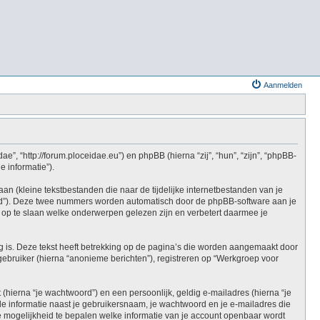
Aanmelden
e”, “http://forum.ploceidae.eu”) en phpBB (hierna “zij”, “hun”, “zijn”, “phpBB-
 informatie”).
 (kleine tekstbestanden die naar de tijdelijke internetbestanden van je
id”). Deze twee nummers worden automatisch door de phpBB-software aan je
p te slaan welke onderwerpen gelezen zijn en verbetert daarmee je
is. Deze tekst heeft betrekking op de pagina’s die worden aangemaakt door
gebruiker (hierna “anonieme berichten”), registreren op “Werkgroep voor
hierna “je wachtwoord”) en een persoonlijk, geldig e-mailadres (hierna “je
Alle informatie naast je gebruikersnaam, je wachtwoord en je e-mailadres die
f de mogelijkheid te bepalen welke informatie van je account openbaar wordt