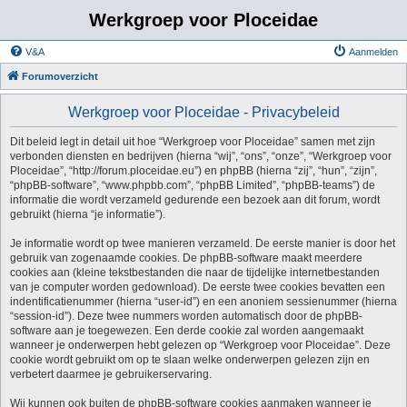
Werkgroep voor Ploceidae
V&A
Aanmelden
Forumoverzicht
Werkgroep voor Ploceidae - Privacybeleid
Dit beleid legt in detail uit hoe “Werkgroep voor Ploceidae” samen met zijn
verbonden diensten en bedrijven (hierna “wij”, “ons”, “onze”, “Werkgroep voor
Ploceidae”, “http://forum.ploceidae.eu”) en phpBB (hierna “zij”, “hun”, “zijn”,
“phpBB-software”, “www.phpbb.com”, “phpBB Limited”, “phpBB-teams”) de
informatie die wordt verzameld gedurende een bezoek aan dit forum, wordt
gebruikt (hierna “je informatie”).
Je informatie wordt op twee manieren verzameld. De eerste manier is door het
gebruik van zogenaamde cookies. De phpBB-software maakt meerdere
cookies aan (kleine tekstbestanden die naar de tijdelijke internetbestanden
van je computer worden gedownload). De eerste twee cookies bevatten een
indentificatienummer (hierna “user-id”) en een anoniem sessienummer (hierna
“session-id”). Deze twee nummers worden automatisch door de phpBB-
software aan je toegewezen. Een derde cookie zal worden aangemaakt
wanneer je onderwerpen hebt gelezen op “Werkgroep voor Ploceidae”. Deze
cookie wordt gebruikt om op te slaan welke onderwerpen gelezen zijn en
verbetert daarmee je gebruikerservaring.
Wij kunnen ook buiten de phpBB-software cookies aanmaken wanneer je