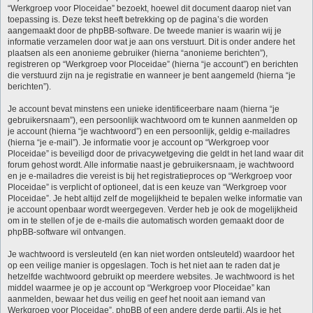
“Werkgroep voor Ploceidae” bezoekt, hoewel dit document daarop niet van
toepassing is. Deze tekst heeft betrekking op de pagina’s die worden
aangemaakt door de phpBB-software. De tweede manier is waarin wij je
informatie verzamelen door wat je aan ons verstuurt. Dit is onder andere het
plaatsen als een anonieme gebruiker (hierna “anonieme berichten”),
registreren op “Werkgroep voor Ploceidae” (hierna “je account”) en berichten
die verstuurd zijn na je registratie en wanneer je bent aangemeld (hierna “je
berichten”).
Je account bevat minstens een unieke identificeerbare naam (hierna “je
gebruikersnaam”), een persoonlijk wachtwoord om te kunnen aanmelden op
je account (hierna “je wachtwoord”) en een persoonlijk, geldig e-mailadres
(hierna “je e-mail”). Je informatie voor je account op “Werkgroep voor
Ploceidae” is beveiligd door de privacywetgeving die geldt in het land waar dit
forum gehost wordt. Alle informatie naast je gebruikersnaam, je wachtwoord
en je e-mailadres die vereist is bij het registratieproces op “Werkgroep voor
Ploceidae” is verplicht of optioneel, dat is een keuze van “Werkgroep voor
Ploceidae”. Je hebt altijd zelf de mogelijkheid te bepalen welke informatie van
je account openbaar wordt weergegeven. Verder heb je ook de mogelijkheid
om in te stellen of je de e-mails die automatisch worden gemaakt door de
phpBB-software wil ontvangen.
Je wachtwoord is versleuteld (en kan niet worden ontsleuteld) waardoor het
op een veilige manier is opgeslagen. Toch is het niet aan te raden dat je
hetzelfde wachtwoord gebruikt op meerdere websites. Je wachtwoord is het
middel waarmee je op je account op “Werkgroep voor Ploceidae” kan
aanmelden, bewaar het dus veilig en geef het nooit aan iemand van
Werkgroep voor Ploceidae”, phpBB of een andere derde partij. Als je het