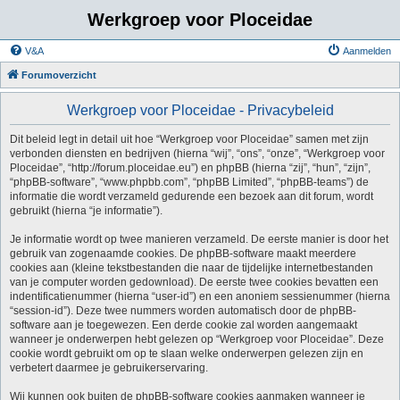
Werkgroep voor Ploceidae
V&A
Aanmelden
Forumoverzicht
Werkgroep voor Ploceidae - Privacybeleid
Dit beleid legt in detail uit hoe “Werkgroep voor Ploceidae” samen met zijn
verbonden diensten en bedrijven (hierna “wij”, “ons”, “onze”, “Werkgroep voor
Ploceidae”, “http://forum.ploceidae.eu”) en phpBB (hierna “zij”, “hun”, “zijn”,
“phpBB-software”, “www.phpbb.com”, “phpBB Limited”, “phpBB-teams”) de
informatie die wordt verzameld gedurende een bezoek aan dit forum, wordt
gebruikt (hierna “je informatie”).
Je informatie wordt op twee manieren verzameld. De eerste manier is door het
gebruik van zogenaamde cookies. De phpBB-software maakt meerdere
cookies aan (kleine tekstbestanden die naar de tijdelijke internetbestanden
van je computer worden gedownload). De eerste twee cookies bevatten een
indentificatienummer (hierna “user-id”) en een anoniem sessienummer (hierna
“session-id”). Deze twee nummers worden automatisch door de phpBB-
software aan je toegewezen. Een derde cookie zal worden aangemaakt
wanneer je onderwerpen hebt gelezen op “Werkgroep voor Ploceidae”. Deze
cookie wordt gebruikt om op te slaan welke onderwerpen gelezen zijn en
verbetert daarmee je gebruikerservaring.
Wij kunnen ook buiten de phpBB-software cookies aanmaken wanneer je