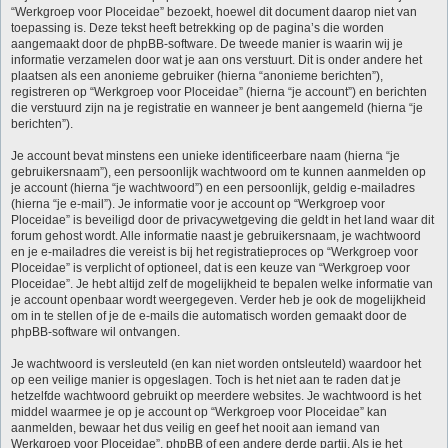
“Werkgroep voor Ploceidae” bezoekt, hoewel dit document daarop niet van
toepassing is. Deze tekst heeft betrekking op de pagina’s die worden
aangemaakt door de phpBB-software. De tweede manier is waarin wij je
informatie verzamelen door wat je aan ons verstuurt. Dit is onder andere het
plaatsen als een anonieme gebruiker (hierna “anonieme berichten”),
registreren op “Werkgroep voor Ploceidae” (hierna “je account”) en berichten
die verstuurd zijn na je registratie en wanneer je bent aangemeld (hierna “je
berichten”).
Je account bevat minstens een unieke identificeerbare naam (hierna “je
gebruikersnaam”), een persoonlijk wachtwoord om te kunnen aanmelden op
je account (hierna “je wachtwoord”) en een persoonlijk, geldig e-mailadres
(hierna “je e-mail”). Je informatie voor je account op “Werkgroep voor
Ploceidae” is beveiligd door de privacywetgeving die geldt in het land waar dit
forum gehost wordt. Alle informatie naast je gebruikersnaam, je wachtwoord
en je e-mailadres die vereist is bij het registratieproces op “Werkgroep voor
Ploceidae” is verplicht of optioneel, dat is een keuze van “Werkgroep voor
Ploceidae”. Je hebt altijd zelf de mogelijkheid te bepalen welke informatie van
je account openbaar wordt weergegeven. Verder heb je ook de mogelijkheid
om in te stellen of je de e-mails die automatisch worden gemaakt door de
phpBB-software wil ontvangen.
Je wachtwoord is versleuteld (en kan niet worden ontsleuteld) waardoor het
op een veilige manier is opgeslagen. Toch is het niet aan te raden dat je
hetzelfde wachtwoord gebruikt op meerdere websites. Je wachtwoord is het
middel waarmee je op je account op “Werkgroep voor Ploceidae” kan
aanmelden, bewaar het dus veilig en geef het nooit aan iemand van
Werkgroep voor Ploceidae”, phpBB of een andere derde partij. Als je het