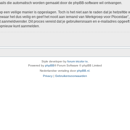
-mails die automatisch worden gemaakt door de phpBB-software wil ontvangen.
op een veilige manier is opgeslagen. Toch is het niet aan te raden dat je hetzelfd
aar het dus veilig en geef het nooit aan iemand van Werkgroep voor Ploceidae”, p
het aanmeldvenster. Dit proces vereist dat je gebruikersnaam en e-mailadres opge
e opnieuw kunt aanmelden.
Style developer by
forum tricolor tv
,
Powered by
phpBB
® Forum Software © phpBB Limited
Nederlandse vertaling door
phpBB.nl
.
Privacy
|
Gebruikersvoorwaarden