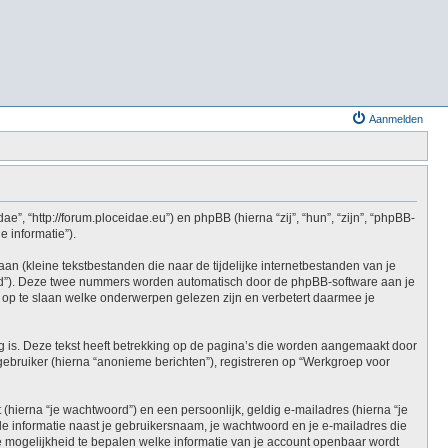
Aanmelden
e”, “http://forum.ploceidae.eu”) en phpBB (hierna “zij”, “hun”, “zijn”, “phpBB-
 informatie”).
 (kleine tekstbestanden die naar de tijdelijke internetbestanden van je
id”). Deze twee nummers worden automatisch door de phpBB-software aan je
p te slaan welke onderwerpen gelezen zijn en verbetert daarmee je
is. Deze tekst heeft betrekking op de pagina’s die worden aangemaakt door
gebruiker (hierna “anonieme berichten”), registreren op “Werkgroep voor
hierna “je wachtwoord”) en een persoonlijk, geldig e-mailadres (hierna “je
Alle informatie naast je gebruikersnaam, je wachtwoord en je e-mailadres die
f de mogelijkheid te bepalen welke informatie van je account openbaar wordt