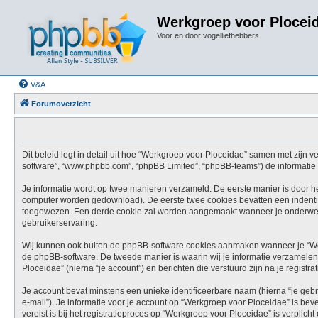
Werkgroep voor Plocei
Voor en door vogelliefhebbers
V&A
Forumoverzicht
Dit beleid legt in detail uit hoe “Werkgroep voor Ploceidae” samen met zijn ve
software”, “www.phpbb.com”, “phpBB Limited”, “phpBB-teams”) de informatie d
Je informatie wordt op twee manieren verzameld. De eerste manier is door h
computer worden gedownload). De eerste twee cookies bevatten een indenti
toegewezen. Een derde cookie zal worden aangemaakt wanneer je onderwerp
gebruikerservaring.
Wij kunnen ook buiten de phpBB-software cookies aanmaken wanneer je “Wer
de phpBB-software. De tweede manier is waarin wij je informatie verzamelen 
Ploceidae” (hierna “je account”) en berichten die verstuurd zijn na je registr
Je account bevat minstens een unieke identificeerbare naam (hierna “je geb
e-mail”). Je informatie voor je account op “Werkgroep voor Ploceidae” is beve
vereist is bij het registratieproces op “Werkgroep voor Ploceidae” is verplic