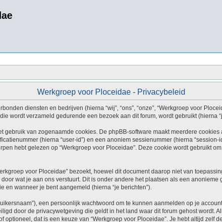
dae
Werkgroep voor Ploceidae - Privacybeleid
rbonden diensten en bedrijven (hierna “wij”, “ons”, “onze”, “Werkgroep voor Ploceida
ie wordt verzameld gedurende een bezoek aan dit forum, wordt gebruikt (hierna “je
et gebruik van zogenaamde cookies. De phpBB-software maakt meerdere cookies aan
ficatienummer (hierna “user-id”) en een anoniem sessienummer (hierna “session-
en hebt gelezen op “Werkgroep voor Ploceidae”. Deze cookie wordt gebruikt om o
kgroep voor Ploceidae” bezoekt, hoewel dit document daarop niet van toepassing 
door wat je aan ons verstuurt. Dit is onder andere het plaatsen als een anonieme 
atie en wanneer je bent aangemeld (hierna “je berichten”).
ruikersnaam”), een persoonlijk wachtwoord om te kunnen aanmelden op je account (
iligd door de privacywetgeving die geldt in het land waar dit forum gehost wordt. 
ht of optioneel, dat is een keuze van “Werkgroep voor Ploceidae”. Je hebt altijd zel