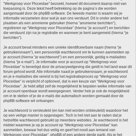
“Werkgroep voor Ploceidae” bezoekt, hoewel dit document daarop niet van
toepassing is. Deze tekst heeft betrekking op de pagina’s die worden
aangemaakt door de phpBB-software. De tweede manier is waarin wij je
informatie verzamelen door wat je aan ons verstuurt. Dit is onder andere het
plaatsen als een anonieme gebruiker (hierna “anonieme berichten”),
registreren op “Werkgroep voor Ploceidae” (hierna “je account”) en berichten
die verstuurd zijn na je registratie en wanneer je bent aangemeld (hierna “je
berichten”).
Je account bevat minstens een unieke identificeerbare naam (hierna “je
gebruikersnaam”), een persoonlijk wachtwoord om te kunnen aanmelden op
je account (hierna “je wachtwoord”) en een persoonlijk, geldig e-mailadres
(hierna “je e-mail”). Je informatie voor je account op “Werkgroep voor
Ploceidae” is beveiligd door de privacywetgeving die geldt in het land waar dit
forum gehost wordt. Alle informatie naast je gebruikersnaam, je wachtwoord
en je e-mailadres die vereist is bij het registratieproces op “Werkgroep voor
Ploceidae” is verplicht of optioneel, dat is een keuze van “Werkgroep voor
Ploceidae”. Je hebt altijd zelf de mogelijkheid te bepalen welke informatie van
je account openbaar wordt weergegeven. Verder heb je ook de mogelijkheid
om in te stellen of je de e-mails die automatisch worden gemaakt door de
phpBB-software wil ontvangen.
Je wachtwoord is versleuteld (en kan niet worden ontsleuteld) waardoor het
op een veilige manier is opgeslagen. Toch is het niet aan te raden dat je
hetzelfde wachtwoord gebruikt op meerdere websites. Je wachtwoord is het
middel waarmee je op je account op “Werkgroep voor Ploceidae” kan
aanmelden, bewaar het dus veilig en geef het nooit aan iemand van
Werkgroep voor Ploceidae”, phpBB of een andere derde partij. Als je het