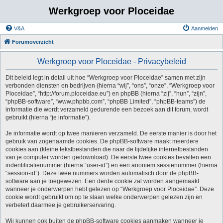
Werkgroep voor Ploceidae
V&A
Aanmelden
Forumoverzicht
Werkgroep voor Ploceidae - Privacybeleid
Dit beleid legt in detail uit hoe “Werkgroep voor Ploceidae” samen met zijn
verbonden diensten en bedrijven (hierna “wij”, “ons”, “onze”, “Werkgroep voor
Ploceidae”, “http://forum.ploceidae.eu”) en phpBB (hierna “zij”, “hun”, “zijn”,
“phpBB-software”, “www.phpbb.com”, “phpBB Limited”, “phpBB-teams”) de
informatie die wordt verzameld gedurende een bezoek aan dit forum, wordt
gebruikt (hierna “je informatie”).
Je informatie wordt op twee manieren verzameld. De eerste manier is door het
gebruik van zogenaamde cookies. De phpBB-software maakt meerdere
cookies aan (kleine tekstbestanden die naar de tijdelijke internetbestanden
van je computer worden gedownload). De eerste twee cookies bevatten een
indentificatienummer (hierna “user-id”) en een anoniem sessienummer (hierna
“session-id”). Deze twee nummers worden automatisch door de phpBB-
software aan je toegewezen. Een derde cookie zal worden aangemaakt
wanneer je onderwerpen hebt gelezen op “Werkgroep voor Ploceidae”. Deze
cookie wordt gebruikt om op te slaan welke onderwerpen gelezen zijn en
verbetert daarmee je gebruikerservaring.
Wij kunnen ook buiten de phpBB-software cookies aanmaken wanneer je