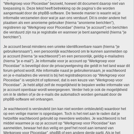
“Werkgroep voor Ploceidae” bezoekt, hoewel dit document daarop niet van
toepassing is. Deze tekst heeft betrekking op de pagina’s die worden
aangemaakt door de phpBB-software. De tweede manier is waarin wij je
informatie verzamelen door wat je aan ons verstuurt. Dit is onder andere het
plaatsen als een anonieme gebruiker (hierna “anonieme berichten”),
registreren op “Werkgroep voor Ploceidae” (hierna “je account”) en berichten
die verstuurd zijn na je registratie en wanneer je bent aangemeld (hierna “je
berichten”).
Je account bevat minstens een unieke identificeerbare naam (hierna “je
gebruikersnaam”), een persoonlijk wachtwoord om te kunnen aanmelden op
je account (hierna “je wachtwoord”) en een persoonlijk, geldig e-mailadres
(hierna “je e-mail”). Je informatie voor je account op “Werkgroep voor
Ploceidae” is beveiligd door de privacywetgeving die geldt in het land waar dit
forum gehost wordt. Alle informatie naast je gebruikersnaam, je wachtwoord
en je e-mailadres die vereist is bij het registratieproces op “Werkgroep voor
Ploceidae” is verplicht of optioneel, dat is een keuze van “Werkgroep voor
Ploceidae”. Je hebt altijd zelf de mogelijkheid te bepalen welke informatie van
je account openbaar wordt weergegeven. Verder heb je ook de mogelijkheid
om in te stellen of je de e-mails die automatisch worden gemaakt door de
phpBB-software wil ontvangen.
Je wachtwoord is versleuteld (en kan niet worden ontsleuteld) waardoor het
op een veilige manier is opgeslagen. Toch is het niet aan te raden dat je
hetzelfde wachtwoord gebruikt op meerdere websites. Je wachtwoord is het
middel waarmee je op je account op “Werkgroep voor Ploceidae” kan
aanmelden, bewaar het dus veilig en geef het nooit aan iemand van
Werkgroep voor Ploceidae”, phpBB of een andere derde partij. Als je het