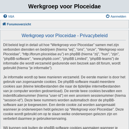
Werkgroep voor Ploceidae
V&A
Aanmelden
Forumoverzicht
Werkgroep voor Ploceidae - Privacybeleid
Dit beleid legt in detail uit hoe “Werkgroep voor Ploceidae” samen met zijn
verbonden diensten en bedrijven (hierna “wij”, “ons”, “onze”, “Werkgroep voor
Ploceidae”, “http://forum.ploceidae.eu”) en phpBB (hierna “zij”, “hun”, “zijn”,
“phpBB-software”, “www.phpbb.com”, “phpBB Limited”, “phpBB-teams”) de
informatie die wordt verzameld gedurende een bezoek aan dit forum, wordt
gebruikt (hierna “je informatie”).
Je informatie wordt op twee manieren verzameld. De eerste manier is door het
gebruik van zogenaamde cookies. De phpBB-software maakt meerdere
cookies aan (kleine tekstbestanden die naar de tijdelijke internetbestanden
van je computer worden gedownload). De eerste twee cookies bevatten een
indentificatienummer (hierna “user-id”) en een anoniem sessienummer (hierna
“session-id”). Deze twee nummers worden automatisch door de phpBB-
software aan je toegewezen. Een derde cookie zal worden aangemaakt
wanneer je onderwerpen hebt gelezen op “Werkgroep voor Ploceidae”. Deze
cookie wordt gebruikt om op te slaan welke onderwerpen gelezen zijn en
verbetert daarmee je gebruikerservaring.
Wij kunnen ook buiten de phpBB-software cookies aanmaken wanneer je