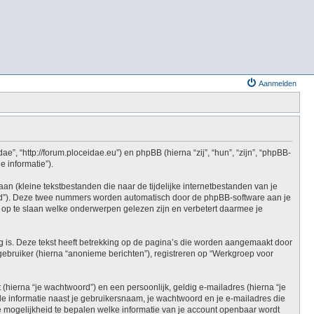
Aanmelden
e”, “http://forum.ploceidae.eu”) en phpBB (hierna “zij”, “hun”, “zijn”, “phpBB-
 informatie”).
 (kleine tekstbestanden die naar de tijdelijke internetbestanden van je
id”). Deze twee nummers worden automatisch door de phpBB-software aan je
p te slaan welke onderwerpen gelezen zijn en verbetert daarmee je
is. Deze tekst heeft betrekking op de pagina’s die worden aangemaakt door
gebruiker (hierna “anonieme berichten”), registreren op “Werkgroep voor
hierna “je wachtwoord”) en een persoonlijk, geldig e-mailadres (hierna “je
Alle informatie naast je gebruikersnaam, je wachtwoord en je e-mailadres die
f de mogelijkheid te bepalen welke informatie van je account openbaar wordt