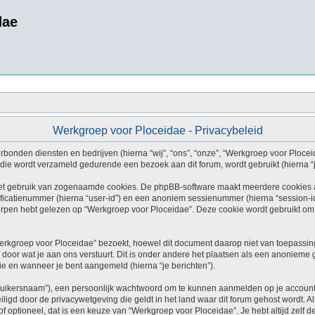
dae
Werkgroep voor Ploceidae - Privacybeleid
rbonden diensten en bedrijven (hierna “wij”, “ons”, “onze”, “Werkgroep voor Ploceida
ie wordt verzameld gedurende een bezoek aan dit forum, wordt gebruikt (hierna “je
et gebruik van zogenaamde cookies. De phpBB-software maakt meerdere cookies aan
ficatienummer (hierna “user-id”) en een anoniem sessienummer (hierna “session-
en hebt gelezen op “Werkgroep voor Ploceidae”. Deze cookie wordt gebruikt om o
kgroep voor Ploceidae” bezoekt, hoewel dit document daarop niet van toepassing 
door wat je aan ons verstuurt. Dit is onder andere het plaatsen als een anonieme 
atie en wanneer je bent aangemeld (hierna “je berichten”).
ruikersnaam”), een persoonlijk wachtwoord om te kunnen aanmelden op je account (
iligd door de privacywetgeving die geldt in het land waar dit forum gehost wordt. 
ht of optioneel, dat is een keuze van “Werkgroep voor Ploceidae”. Je hebt altijd zel