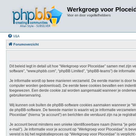
Werkgroep voor Plocei
Voor en door vogelliefhebbers
V&A
Forumoverzicht
Dit beleid legt in detail uit hoe “Werkgroep voor Ploceidae” samen met zijn ve
software”, “www.phpbb.com”, “phpBB Limited”, “phpBB-teams”) de informatie d
Je informatie wordt op twee manieren verzameld. De eerste manier is door h
computer worden gedownload). De eerste twee cookies bevatten een indenti
toegewezen. Een derde cookie zal worden aangemaakt wanneer je onderwerp
gebruikerservaring.
Wij kunnen ook buiten de phpBB-software cookies aanmaken wanneer je “Wer
de phpBB-software. De tweede manier is waarin wij je informatie verzamelen 
Ploceidae” (hierna “je account”) en berichten die verstuurd zijn na je registr
Je account bevat minstens een unieke identificeerbare naam (hierna “je geb
e-mail”). Je informatie voor je account op “Werkgroep voor Ploceidae” is beve
vereist is bij het registratieproces op “Werkgroep voor Ploceidae” is verplic