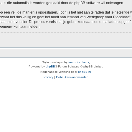
-mails die automatisch worden gemaakt door de phpBB-software wil ontvangen.
op een veilige manier is opgeslagen. Toch is het niet aan te raden dat je hetzelfd
aar het dus veilig en geef het nooit aan iemand van Werkgroep voor Ploceidae”, p
het aanmeldvenster. Dit proces vereist dat je gebruikersnaam en e-mailadres opge
e opnieuw kunt aanmelden.
Style developer by
forum tricolor tv
,
Powered by
phpBB
® Forum Software © phpBB Limited
Nederlandse vertaling door
phpBB.nl
.
Privacy
|
Gebruikersvoorwaarden