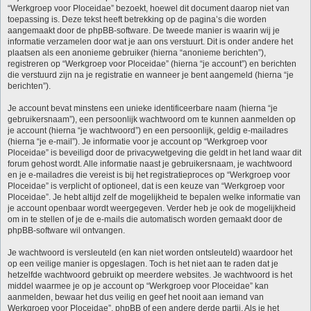
“Werkgroep voor Ploceidae” bezoekt, hoewel dit document daarop niet van
toepassing is. Deze tekst heeft betrekking op de pagina’s die worden
aangemaakt door de phpBB-software. De tweede manier is waarin wij je
informatie verzamelen door wat je aan ons verstuurt. Dit is onder andere het
plaatsen als een anonieme gebruiker (hierna “anonieme berichten”),
registreren op “Werkgroep voor Ploceidae” (hierna “je account”) en berichten
die verstuurd zijn na je registratie en wanneer je bent aangemeld (hierna “je
berichten”).
Je account bevat minstens een unieke identificeerbare naam (hierna “je
gebruikersnaam”), een persoonlijk wachtwoord om te kunnen aanmelden op
je account (hierna “je wachtwoord”) en een persoonlijk, geldig e-mailadres
(hierna “je e-mail”). Je informatie voor je account op “Werkgroep voor
Ploceidae” is beveiligd door de privacywetgeving die geldt in het land waar dit
forum gehost wordt. Alle informatie naast je gebruikersnaam, je wachtwoord
en je e-mailadres die vereist is bij het registratieproces op “Werkgroep voor
Ploceidae” is verplicht of optioneel, dat is een keuze van “Werkgroep voor
Ploceidae”. Je hebt altijd zelf de mogelijkheid te bepalen welke informatie van
je account openbaar wordt weergegeven. Verder heb je ook de mogelijkheid
om in te stellen of je de e-mails die automatisch worden gemaakt door de
phpBB-software wil ontvangen.
Je wachtwoord is versleuteld (en kan niet worden ontsleuteld) waardoor het
op een veilige manier is opgeslagen. Toch is het niet aan te raden dat je
hetzelfde wachtwoord gebruikt op meerdere websites. Je wachtwoord is het
middel waarmee je op je account op “Werkgroep voor Ploceidae” kan
aanmelden, bewaar het dus veilig en geef het nooit aan iemand van
Werkgroep voor Ploceidae”, phpBB of een andere derde partij. Als je het