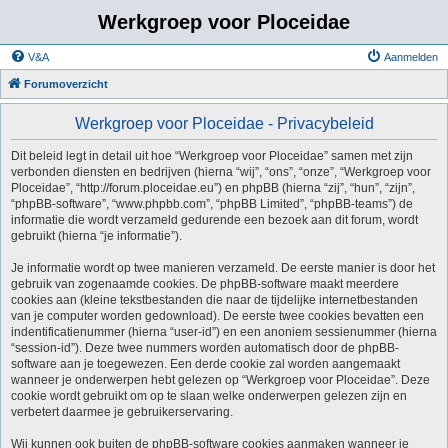
Werkgroep voor Ploceidae
V&A
Aanmelden
Forumoverzicht
Werkgroep voor Ploceidae - Privacybeleid
Dit beleid legt in detail uit hoe “Werkgroep voor Ploceidae” samen met zijn
verbonden diensten en bedrijven (hierna “wij”, “ons”, “onze”, “Werkgroep voor
Ploceidae”, “http://forum.ploceidae.eu”) en phpBB (hierna “zij”, “hun”, “zijn”,
“phpBB-software”, “www.phpbb.com”, “phpBB Limited”, “phpBB-teams”) de
informatie die wordt verzameld gedurende een bezoek aan dit forum, wordt
gebruikt (hierna “je informatie”).
Je informatie wordt op twee manieren verzameld. De eerste manier is door het
gebruik van zogenaamde cookies. De phpBB-software maakt meerdere
cookies aan (kleine tekstbestanden die naar de tijdelijke internetbestanden
van je computer worden gedownload). De eerste twee cookies bevatten een
indentificatienummer (hierna “user-id”) en een anoniem sessienummer (hierna
“session-id”). Deze twee nummers worden automatisch door de phpBB-
software aan je toegewezen. Een derde cookie zal worden aangemaakt
wanneer je onderwerpen hebt gelezen op “Werkgroep voor Ploceidae”. Deze
cookie wordt gebruikt om op te slaan welke onderwerpen gelezen zijn en
verbetert daarmee je gebruikerservaring.
Wij kunnen ook buiten de phpBB-software cookies aanmaken wanneer je