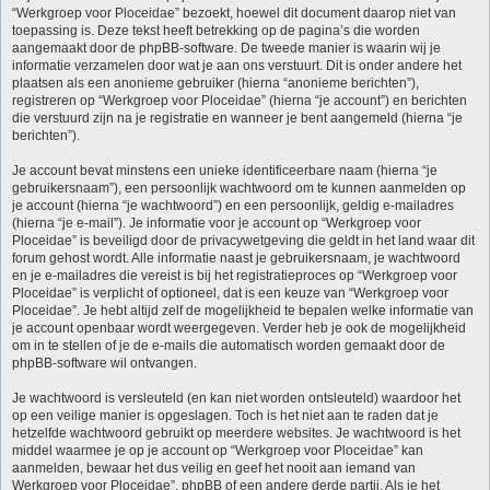
“Werkgroep voor Ploceidae” bezoekt, hoewel dit document daarop niet van
toepassing is. Deze tekst heeft betrekking op de pagina’s die worden
aangemaakt door de phpBB-software. De tweede manier is waarin wij je
informatie verzamelen door wat je aan ons verstuurt. Dit is onder andere het
plaatsen als een anonieme gebruiker (hierna “anonieme berichten”),
registreren op “Werkgroep voor Ploceidae” (hierna “je account”) en berichten
die verstuurd zijn na je registratie en wanneer je bent aangemeld (hierna “je
berichten”).
Je account bevat minstens een unieke identificeerbare naam (hierna “je
gebruikersnaam”), een persoonlijk wachtwoord om te kunnen aanmelden op
je account (hierna “je wachtwoord”) en een persoonlijk, geldig e-mailadres
(hierna “je e-mail”). Je informatie voor je account op “Werkgroep voor
Ploceidae” is beveiligd door de privacywetgeving die geldt in het land waar dit
forum gehost wordt. Alle informatie naast je gebruikersnaam, je wachtwoord
en je e-mailadres die vereist is bij het registratieproces op “Werkgroep voor
Ploceidae” is verplicht of optioneel, dat is een keuze van “Werkgroep voor
Ploceidae”. Je hebt altijd zelf de mogelijkheid te bepalen welke informatie van
je account openbaar wordt weergegeven. Verder heb je ook de mogelijkheid
om in te stellen of je de e-mails die automatisch worden gemaakt door de
phpBB-software wil ontvangen.
Je wachtwoord is versleuteld (en kan niet worden ontsleuteld) waardoor het
op een veilige manier is opgeslagen. Toch is het niet aan te raden dat je
hetzelfde wachtwoord gebruikt op meerdere websites. Je wachtwoord is het
middel waarmee je op je account op “Werkgroep voor Ploceidae” kan
aanmelden, bewaar het dus veilig en geef het nooit aan iemand van
Werkgroep voor Ploceidae”, phpBB of een andere derde partij. Als je het