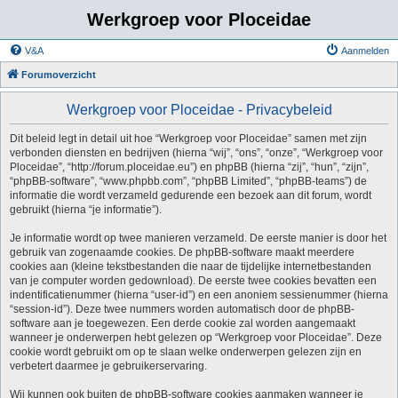
Werkgroep voor Ploceidae
V&A
Aanmelden
Forumoverzicht
Werkgroep voor Ploceidae - Privacybeleid
Dit beleid legt in detail uit hoe “Werkgroep voor Ploceidae” samen met zijn
verbonden diensten en bedrijven (hierna “wij”, “ons”, “onze”, “Werkgroep voor
Ploceidae”, “http://forum.ploceidae.eu”) en phpBB (hierna “zij”, “hun”, “zijn”,
“phpBB-software”, “www.phpbb.com”, “phpBB Limited”, “phpBB-teams”) de
informatie die wordt verzameld gedurende een bezoek aan dit forum, wordt
gebruikt (hierna “je informatie”).
Je informatie wordt op twee manieren verzameld. De eerste manier is door het
gebruik van zogenaamde cookies. De phpBB-software maakt meerdere
cookies aan (kleine tekstbestanden die naar de tijdelijke internetbestanden
van je computer worden gedownload). De eerste twee cookies bevatten een
indentificatienummer (hierna “user-id”) en een anoniem sessienummer (hierna
“session-id”). Deze twee nummers worden automatisch door de phpBB-
software aan je toegewezen. Een derde cookie zal worden aangemaakt
wanneer je onderwerpen hebt gelezen op “Werkgroep voor Ploceidae”. Deze
cookie wordt gebruikt om op te slaan welke onderwerpen gelezen zijn en
verbetert daarmee je gebruikerservaring.
Wij kunnen ook buiten de phpBB-software cookies aanmaken wanneer je