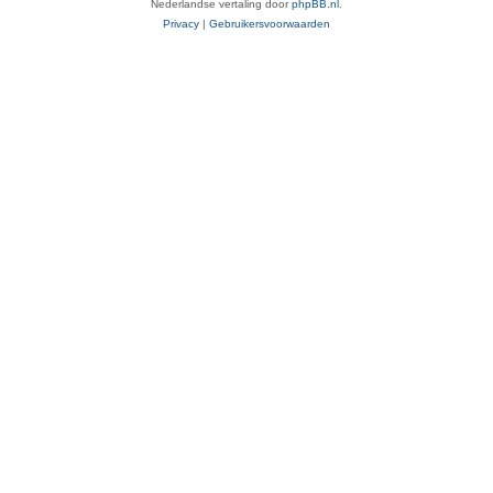
Nederlandse vertaling door
phpBB.nl
.
Privacy
|
Gebruikersvoorwaarden