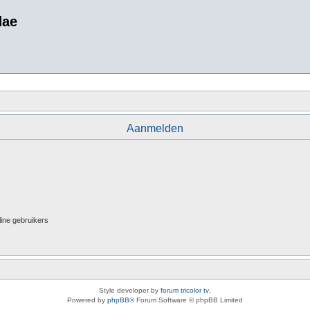
dae
Aanmelden
line gebruikers
Style developer by
forum tricolor tv
,
Powered by
phpBB
® Forum Software © phpBB Limited