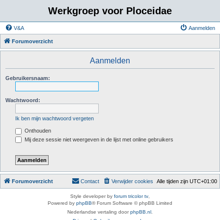
Werkgroep voor Ploceidae
V&A
Aanmelden
Forumoverzicht
Aanmelden
Gebruikersnaam:
Wachtwoord:
Ik ben mijn wachtwoord vergeten
Onthouden
Mij deze sessie niet weergeven in de lijst met online gebruikers
Forumoverzicht
Contact
Verwijder cookies
Alle tijden zijn
UTC+01:00
Style developer by
forum tricolor tv
,
Powered by
phpBB
® Forum Software © phpBB Limited
Nederlandse vertaling door
phpBB.nl
.