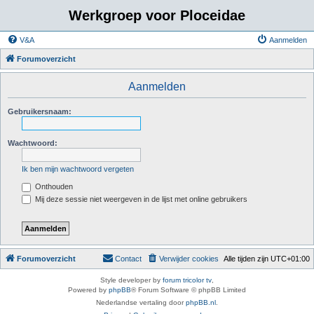
Werkgroep voor Ploceidae
V&A
Aanmelden
Forumoverzicht
Aanmelden
Gebruikersnaam:
Wachtwoord:
Ik ben mijn wachtwoord vergeten
Onthouden
Mij deze sessie niet weergeven in de lijst met online gebruikers
Forumoverzicht
Contact
Verwijder cookies
Alle tijden zijn
UTC+01:00
Style developer by
forum tricolor tv
,
Powered by
phpBB
® Forum Software © phpBB Limited
Nederlandse vertaling door
phpBB.nl
.