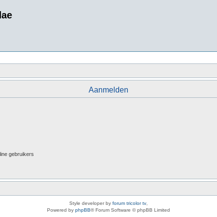
dae
Aanmelden
line gebruikers
Style developer by
forum tricolor tv
,
Powered by
phpBB
® Forum Software © phpBB Limited