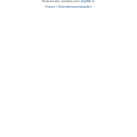
Nederlandse vertaling door
phpBB.nl
.
Privacy
|
Gebruikersvoorwaarden