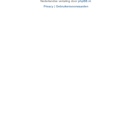
Nederlandse vertaling door
phpBB.nl
.
Privacy
|
Gebruikersvoorwaarden