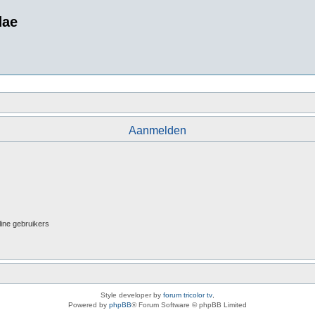
dae
Aanmelden
line gebruikers
Style developer by
forum tricolor tv
,
Powered by
phpBB
® Forum Software © phpBB Limited