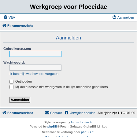
Werkgroep voor Ploceidae
V&A
Aanmelden
Forumoverzicht
Aanmelden
Gebruikersnaam:
Wachtwoord:
Ik ben mijn wachtwoord vergeten
Onthouden
Mij deze sessie niet weergeven in de lijst met online gebruikers
Forumoverzicht
Contact
Verwijder cookies
Alle tijden zijn
UTC+01:00
Style developer by
forum tricolor tv
,
Powered by
phpBB
® Forum Software © phpBB Limited
Nederlandse vertaling door
phpBB.nl
.