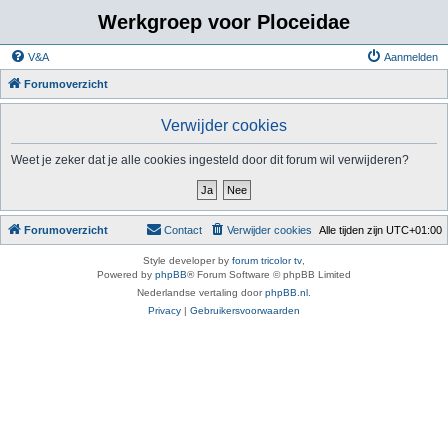
Werkgroep voor Ploceidae
V&A
Aanmelden
Forumoverzicht
Verwijder cookies
Weet je zeker dat je alle cookies ingesteld door dit forum wil verwijderen?
Forumoverzicht
Contact
Verwijder cookies
Alle tijden zijn
UTC+01:00
Style developer by
forum tricolor tv
,
Powered by
phpBB
® Forum Software © phpBB Limited
Nederlandse vertaling door
phpBB.nl
.
Privacy
|
Gebruikersvoorwaarden