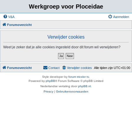
Werkgroep voor Ploceidae
V&A
Aanmelden
Forumoverzicht
Verwijder cookies
Weet je zeker dat je alle cookies ingesteld door dit forum wil verwijderen?
Forumoverzicht
Contact
Verwijder cookies
Alle tijden zijn
UTC+01:00
Style developer by
forum tricolor tv
,
Powered by
phpBB
® Forum Software © phpBB Limited
Nederlandse vertaling door
phpBB.nl
.
Privacy
|
Gebruikersvoorwaarden