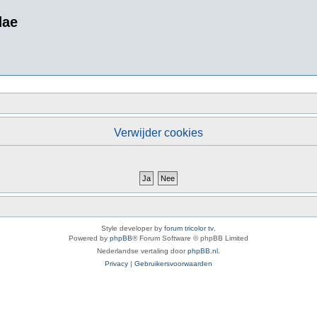
dae
Verwijder cookies
Style developer by
forum tricolor tv
,
Powered by
phpBB
® Forum Software © phpBB Limited
Nederlandse vertaling door
phpBB.nl
.
Privacy
|
Gebruikersvoorwaarden