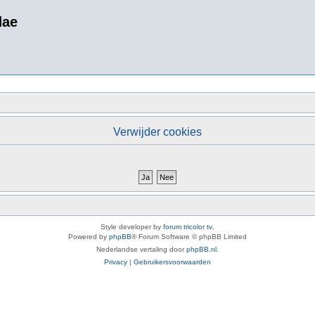
dae
Verwijder cookies
Style developer by
forum tricolor tv
,
Powered by
phpBB
® Forum Software © phpBB Limited
Nederlandse vertaling door
phpBB.nl
.
Privacy
|
Gebruikersvoorwaarden