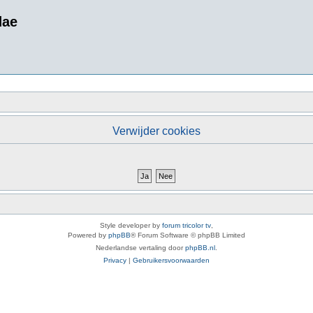
dae
Verwijder cookies
Style developer by
forum tricolor tv
,
Powered by
phpBB
® Forum Software © phpBB Limited
Nederlandse vertaling door
phpBB.nl
.
Privacy
|
Gebruikersvoorwaarden