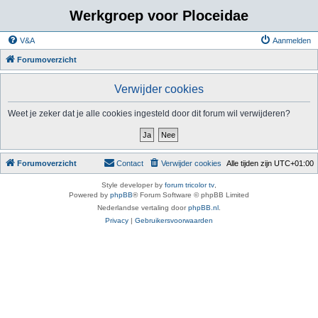
Werkgroep voor Ploceidae
V&A
Aanmelden
Forumoverzicht
Verwijder cookies
Weet je zeker dat je alle cookies ingesteld door dit forum wil verwijderen?
Forumoverzicht
Contact
Verwijder cookies
Alle tijden zijn
UTC+01:00
Style developer by
forum tricolor tv
,
Powered by
phpBB
® Forum Software © phpBB Limited
Nederlandse vertaling door
phpBB.nl
.
Privacy
|
Gebruikersvoorwaarden