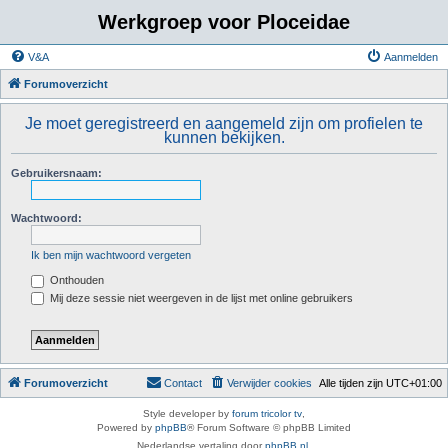
Werkgroep voor Ploceidae
V&A
Aanmelden
Forumoverzicht
Je moet geregistreerd en aangemeld zijn om profielen te
kunnen bekijken.
Gebruikersnaam:
Wachtwoord:
Ik ben mijn wachtwoord vergeten
Onthouden
Mij deze sessie niet weergeven in de lijst met online gebruikers
Forumoverzicht
Contact
Verwijder cookies
Alle tijden zijn
UTC+01:00
Style developer by
forum tricolor tv
,
Powered by
phpBB
® Forum Software © phpBB Limited
Nederlandse vertaling door
phpBB.nl
.