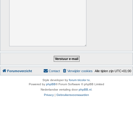
Forumoverzicht
Contact
Verwijder cookies
Alle tijden zijn
UTC+01:00
Style developer by
forum tricolor tv
,
Powered by
phpBB
® Forum Software © phpBB Limited
Nederlandse vertaling door
phpBB.nl
.
Privacy
|
Gebruikersvoorwaarden