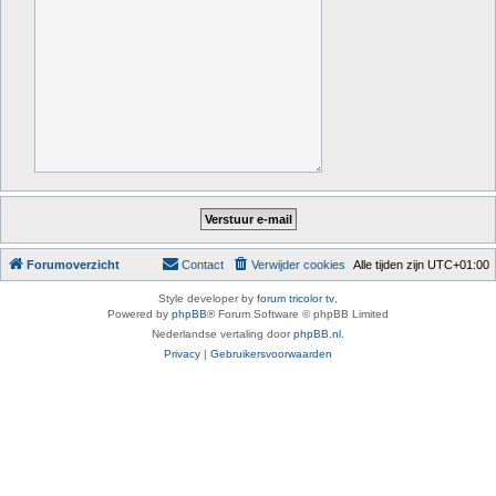
Forumoverzicht
Contact
Verwijder cookies
Alle tijden zijn
UTC+01:00
Style developer by
forum tricolor tv
,
Powered by
phpBB
® Forum Software © phpBB Limited
Nederlandse vertaling door
phpBB.nl
.
Privacy
|
Gebruikersvoorwaarden