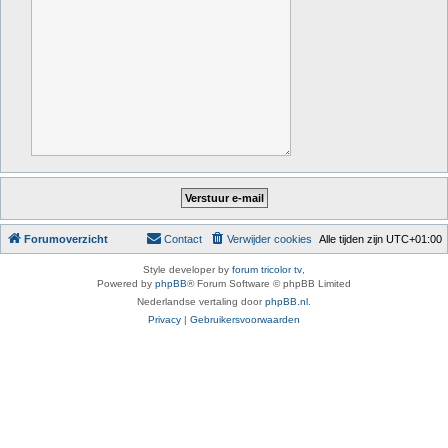
Forumoverzicht
Contact
Verwijder cookies
Alle tijden zijn
UTC+01:00
Style developer by
forum tricolor tv
,
Powered by
phpBB
® Forum Software © phpBB Limited
Nederlandse vertaling door
phpBB.nl
.
Privacy
|
Gebruikersvoorwaarden