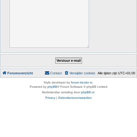
Forumoverzicht
Contact
Verwijder cookies
Alle tijden zijn
UTC+01:00
Style developer by
forum tricolor tv
,
Powered by
phpBB
® Forum Software © phpBB Limited
Nederlandse vertaling door
phpBB.nl
.
Privacy
|
Gebruikersvoorwaarden