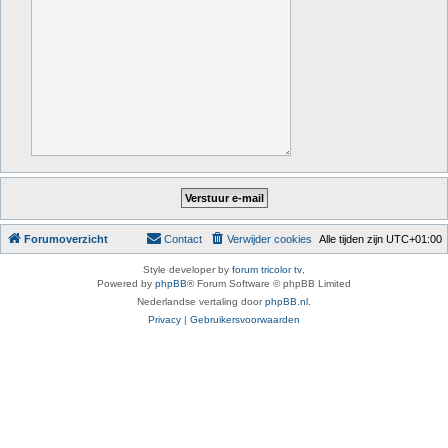
Forumoverzicht
Contact
Verwijder cookies
Alle tijden zijn
UTC+01:00
Style developer by
forum tricolor tv
,
Powered by
phpBB
® Forum Software © phpBB Limited
Nederlandse vertaling door
phpBB.nl
.
Privacy
|
Gebruikersvoorwaarden