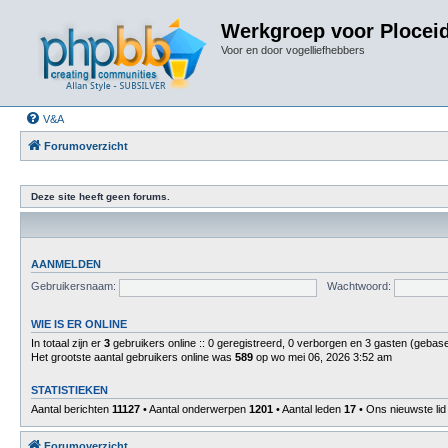
Werkgroep voor Plocei
Voor en door vogelliefhebbers
V&A
Forumoverzicht
Deze site heeft geen forums.
AANMELDEN
Gebruikersnaam:
Wachtwoord:
WIE IS ER ONLINE
In totaal zijn er
3
gebruikers online :: 0 geregistreerd, 0 verborgen en 3 gasten (gebase
Het grootste aantal gebruikers online was
589
op wo mei 06, 2026 3:52 am
STATISTIEKEN
Aantal berichten
11127
• Aantal onderwerpen
1201
• Aantal leden
17
• Ons nieuwste lid
Forumoverzicht