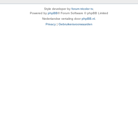
Style developer by
forum tricolor tv
,
Powered by
phpBB
® Forum Software © phpBB Limited
Nederlandse vertaling door
phpBB.nl
.
Privacy
|
Gebruikersvoorwaarden