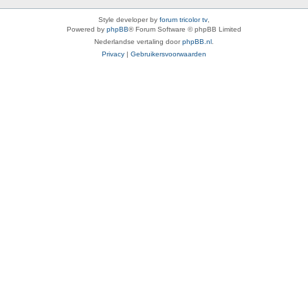
Style developer by
forum tricolor tv
,
Powered by
phpBB
® Forum Software © phpBB Limited
Nederlandse vertaling door
phpBB.nl
.
Privacy
|
Gebruikersvoorwaarden