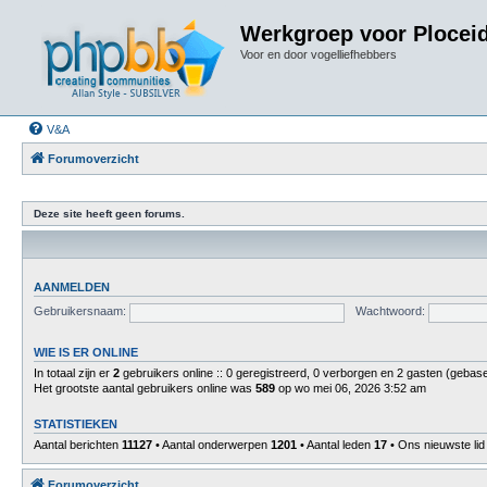
Werkgroep voor Plocei
Voor en door vogelliefhebbers
V&A
Forumoverzicht
Deze site heeft geen forums.
AANMELDEN
Gebruikersnaam:
Wachtwoord:
WIE IS ER ONLINE
In totaal zijn er
2
gebruikers online :: 0 geregistreerd, 0 verborgen en 2 gasten (gebase
Het grootste aantal gebruikers online was
589
op wo mei 06, 2026 3:52 am
STATISTIEKEN
Aantal berichten
11127
• Aantal onderwerpen
1201
• Aantal leden
17
• Ons nieuwste lid
Forumoverzicht