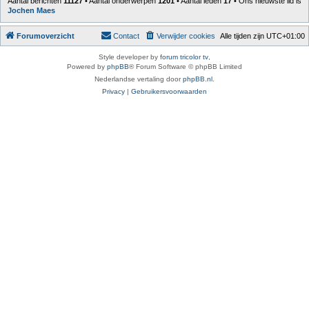
Aantal berichten
11127
• Aantal onderwerpen
1201
• Aantal leden
17
• Ons nieuwste lid is
Jochen Maes
Forumoverzicht
Contact
Verwijder cookies
Alle tijden zijn
UTC+01:00
Style developer by
forum tricolor tv
,
Powered by
phpBB
® Forum Software © phpBB Limited
Nederlandse vertaling door
phpBB.nl
.
Privacy
|
Gebruikersvoorwaarden