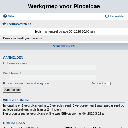
Werkgroep voor Ploceidae
V&A
Aanmelden
Forumoverzicht
Het is momenteel do aug 06, 2026 10:08 pm
Deze site heeft geen forums.
STATISTIEKEN
AANMELDEN
Gebruikersnaam:
Wachtwoord:
Ik ben mijn wachtwoord vergeten
Onthouden
WIE IS ER ONLINE
In totaal is er
1
gebruiker online :: 0 geregistreerd, 0 verborgen en 1 gast (gebaseerd op
actieve gebruikers in de laatste 2 minuten)
Het grootste aantal gebruikers online was
589
op wo mei 06, 2026 3:52 am
STATISTIEKEN