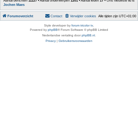
Aantal berichten
11127
• Aantal onderwerpen
1201
• Aantal leden
17
• Ons nieuwste lid is
Jochen Maes
Forumoverzicht
Contact
Verwijder cookies
Alle tijden zijn
UTC+01:00
Style developer by
forum tricolor tv
,
Powered by
phpBB
® Forum Software © phpBB Limited
Nederlandse vertaling door
phpBB.nl
.
Privacy
|
Gebruikersvoorwaarden