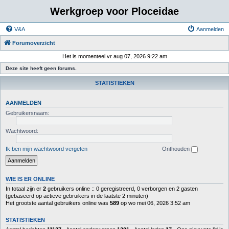
Werkgroep voor Ploceidae
V&A
Aanmelden
Forumoverzicht
Het is momenteel vr aug 07, 2026 9:22 am
Deze site heeft geen forums.
STATISTIEKEN
AANMELDEN
Gebruikersnaam:
Wachtwoord:
Ik ben mijn wachtwoord vergeten
Onthouden
WIE IS ER ONLINE
In totaal zijn er
2
gebruikers online :: 0 geregistreerd, 0 verborgen en 2 gasten
(gebaseerd op actieve gebruikers in de laatste 2 minuten)
Het grootste aantal gebruikers online was
589
op wo mei 06, 2026 3:52 am
STATISTIEKEN