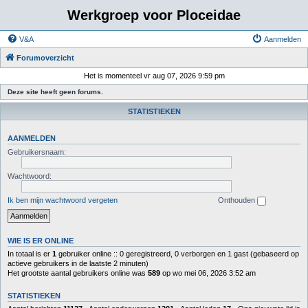
Werkgroep voor Ploceidae
V&A
Aanmelden
Forumoverzicht
Het is momenteel vr aug 07, 2026 9:59 pm
Deze site heeft geen forums.
STATISTIEKEN
AANMELDEN
Gebruikersnaam:
Wachtwoord:
Ik ben mijn wachtwoord vergeten
Onthouden
WIE IS ER ONLINE
In totaal is er
1
gebruiker online :: 0 geregistreerd, 0 verborgen en 1 gast (gebaseerd op
actieve gebruikers in de laatste 2 minuten)
Het grootste aantal gebruikers online was
589
op wo mei 06, 2026 3:52 am
STATISTIEKEN