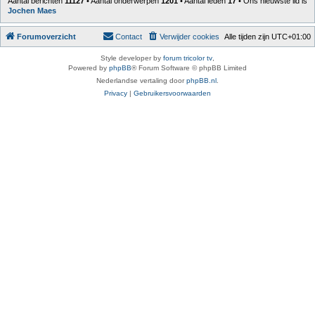
Aantal berichten
11127
• Aantal onderwerpen
1201
• Aantal leden
17
• Ons nieuwste lid is
Jochen Maes
Forumoverzicht
Contact
Verwijder cookies
Alle tijden zijn
UTC+01:00
Style developer by
forum tricolor tv
,
Powered by
phpBB
® Forum Software © phpBB Limited
Nederlandse vertaling door
phpBB.nl
.
Privacy
|
Gebruikersvoorwaarden