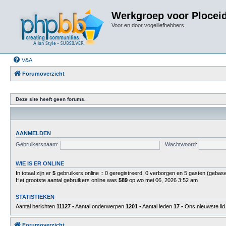
Werkgroep voor Plocei
Voor en door vogelliefhebbers
V&A
Forumoverzicht
Deze site heeft geen forums.
AANMELDEN
Gebruikersnaam:
Wachtwoord:
WIE IS ER ONLINE
In totaal zijn er
5
gebruikers online :: 0 geregistreerd, 0 verborgen en 5 gasten (gebase
Het grootste aantal gebruikers online was
589
op wo mei 06, 2026 3:52 am
STATISTIEKEN
Aantal berichten
11127
• Aantal onderwerpen
1201
• Aantal leden
17
• Ons nieuwste lid
Forumoverzicht