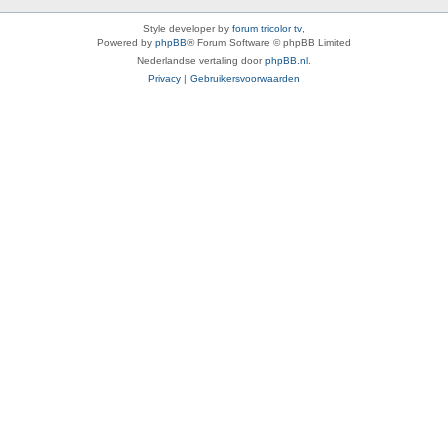
Style developer by
forum tricolor tv
,
Powered by
phpBB
® Forum Software © phpBB Limited
Nederlandse vertaling door
phpBB.nl
.
Privacy
|
Gebruikersvoorwaarden