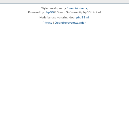
Style developer by
forum tricolor tv
,
Powered by
phpBB
® Forum Software © phpBB Limited
Nederlandse vertaling door
phpBB.nl
.
Privacy
|
Gebruikersvoorwaarden