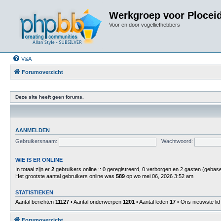
Werkgroep voor Plocei
Voor en door vogelliefhebbers
V&A
Forumoverzicht
Deze site heeft geen forums.
AANMELDEN
Gebruikersnaam:
Wachtwoord:
WIE IS ER ONLINE
In totaal zijn er
2
gebruikers online :: 0 geregistreerd, 0 verborgen en 2 gasten (gebase
Het grootste aantal gebruikers online was
589
op wo mei 06, 2026 3:52 am
STATISTIEKEN
Aantal berichten
11127
• Aantal onderwerpen
1201
• Aantal leden
17
• Ons nieuwste lid
Forumoverzicht