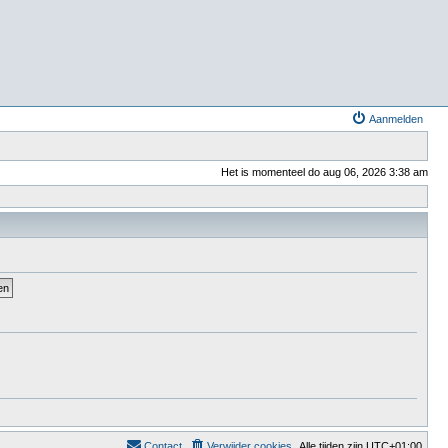
Aanmelden
Het is momenteel do aug 06, 2026 3:38 am
Contact
Verwijder cookies
Alle tijden zijn
UTC+01:00