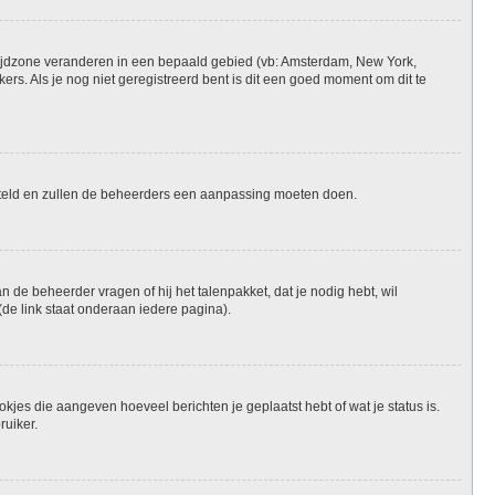
je tijdzone veranderen in een bepaald gebied (vb: Amsterdam, New York,
rs. Als je nog niet geregistreerd bent is dit een goed moment om dit te
ngesteld en zullen de beheerders een aanpassing moeten doen.
n de beheerder vragen of hij het talenpakket, dat je nodig hebt, wil
de link staat onderaan iedere pagina).
okjes die aangeven hoeveel berichten je geplaatst hebt of wat je status is.
ruiker.