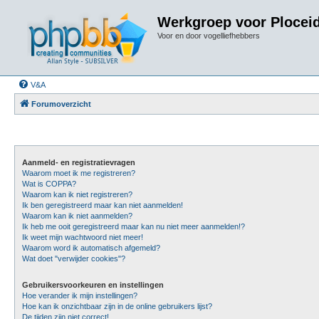
Werkgroep voor Plocei
Voor en door vogelliefhebbers
V&A
Forumoverzicht
Aanmeld- en registratievragen
Waarom moet ik me registreren?
Wat is COPPA?
Waarom kan ik niet registreren?
Ik ben geregistreerd maar kan niet aanmelden!
Waarom kan ik niet aanmelden?
Ik heb me ooit geregistreerd maar kan nu niet meer aanmelden!?
Ik weet mijn wachtwoord niet meer!
Waarom word ik automatisch afgemeld?
Wat doet "verwijder cookies"?
Gebruikersvoorkeuren en instellingen
Hoe verander ik mijn instellingen?
Hoe kan ik onzichtbaar zijn in de online gebruikers lijst?
De tijden zijn niet correct!