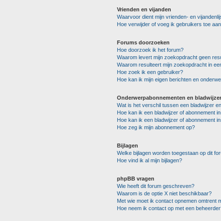
Vrienden en vijanden
Waarvoor dient mijn vrienden- en vijandenlij
Hoe verwijder of voeg ik gebruikers toe aan 
Forums doorzoeken
Hoe doorzoek ik het forum?
Waarom levert mijn zoekopdracht geen resu
Waarom resulteert mijn zoekopdracht in ee
Hoe zoek ik een gebruiker?
Hoe kan ik mijn eigen berichten en onderw
Onderwerpabonnementen en bladwijze
Wat is het verschil tussen een bladwijzer 
Hoe kan ik een bladwijzer of abonnement in
Hoe kan ik een bladwijzer of abonnement in
Hoe zeg ik mijn abonnement op?
Bijlagen
Welke bijlagen worden toegestaan op dit fo
Hoe vind ik al mijn bijlagen?
phpBB vragen
Wie heeft dit forum geschreven?
Waarom is de optie X niet beschikbaar?
Met wie moet ik contact opnemen omtrent mi
Hoe neem ik contact op met een beheerder