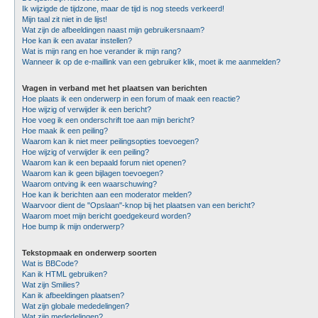
Ik wijzigde de tijdzone, maar de tijd is nog steeds verkeerd!
Mijn taal zit niet in de lijst!
Wat zijn de afbeeldingen naast mijn gebruikersnaam?
Hoe kan ik een avatar instellen?
Wat is mijn rang en hoe verander ik mijn rang?
Wanneer ik op de e-maillink van een gebruiker klik, moet ik me aanmelden?
Vragen in verband met het plaatsen van berichten
Hoe plaats ik een onderwerp in een forum of maak een reactie?
Hoe wijzig of verwijder ik een bericht?
Hoe voeg ik een onderschrift toe aan mijn bericht?
Hoe maak ik een peiling?
Waarom kan ik niet meer peilingsopties toevoegen?
Hoe wijzig of verwijder ik een peiling?
Waarom kan ik een bepaald forum niet openen?
Waarom kan ik geen bijlagen toevoegen?
Waarom ontving ik een waarschuwing?
Hoe kan ik berichten aan een moderator melden?
Waarvoor dient de "Opslaan"-knop bij het plaatsen van een bericht?
Waarom moet mijn bericht goedgekeurd worden?
Hoe bump ik mijn onderwerp?
Tekstopmaak en onderwerp soorten
Wat is BBCode?
Kan ik HTML gebruiken?
Wat zijn Smilies?
Kan ik afbeeldingen plaatsen?
Wat zijn globale mededelingen?
Wat zijn mededelingen?