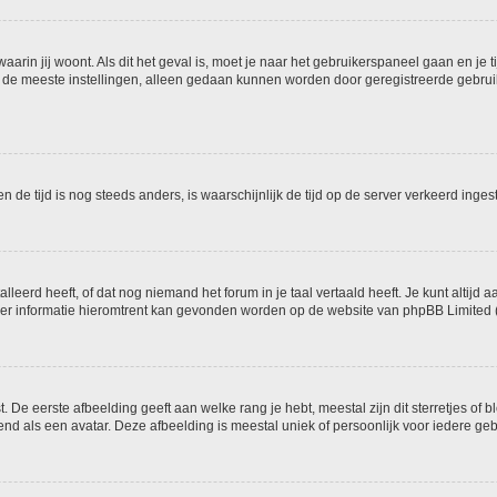
 waarin jij woont. Als dit het geval is, moet je naar het gebruikerspaneel gaan en 
 de meeste instellingen, alleen gedaan kunnen worden door geregistreerde gebruike
 en de tijd is nog steeds anders, is waarschijnlijk de tijd op de server verkeerd i
eerd heeft, of dat nog niemand het forum in je taal vertaald heeft. Je kunt altijd aa
 Meer informatie hieromtrent kan gevonden worden op de website van phpBB Limited (
De eerste afbeelding geeft aan welke rang je hebt, meestal zijn dit sterretjes of bl
d als een avatar. Deze afbeelding is meestal uniek of persoonlijk voor iedere geb