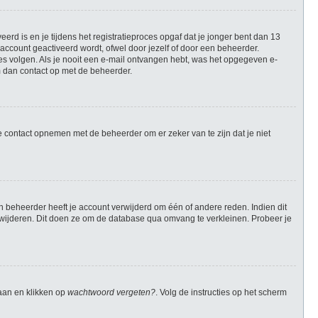
rd is en je tijdens het registratieproces opgaf dat je jonger bent dan 13
account geactiveerd wordt, ofwel door jezelf of door een beheerder.
ies volgen. Als je nooit een e-mail ontvangen hebt, was het opgegeven e-
m dan contact op met de beheerder.
e contact opnemen met de beheerder om er zeker van te zijn dat je niet
 beheerder heeft je account verwijderd om één of andere reden. Indien dit
verwijderen. Dit doen ze om de database qua omvang te verkleinen. Probeer je
gaan en klikken op
wachtwoord vergeten?
. Volg de instructies op het scherm