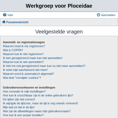
Werkgroep voor Ploceidae
V&A
Aanmelden
Forumoverzicht
Veelgestelde vragen
Aanmeld- en registratievragen
Waarom moet ik me registreren?
Wat is COPPA?
Waarom kan ik niet registreren?
Ik ben geregistreerd maar kan niet aanmelden!
Waarom kan ik niet aanmelden?
Ik heb me ooit geregistreerd maar kan nu niet meer aanmelden!?
Ik weet mijn wachtwoord niet meer!
Waarom word ik automatisch afgemeld?
Wat doet "verwijder cookies"?
Gebruikersvoorkeuren en instellingen
Hoe verander ik mijn instellingen?
Hoe kan ik onzichtbaar zijn in de online gebruikers lijst?
De tijden zijn niet correct!
Ik wijzigde de tijdzone, maar de tijd is nog steeds verkeerd!
Mijn taal zit niet in de lijst!
Wat zijn de afbeeldingen naast mijn gebruikersnaam?
Hoe kan ik een avatar instellen?