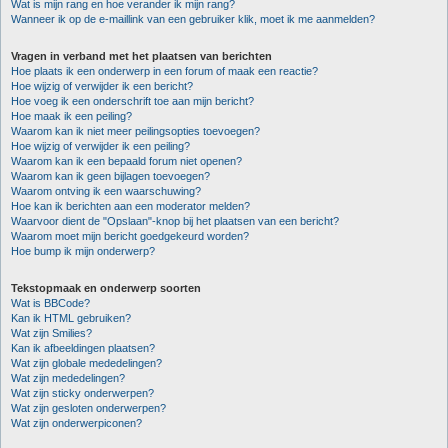
Wat is mijn rang en hoe verander ik mijn rang?
Wanneer ik op de e-maillink van een gebruiker klik, moet ik me aanmelden?
Vragen in verband met het plaatsen van berichten
Hoe plaats ik een onderwerp in een forum of maak een reactie?
Hoe wijzig of verwijder ik een bericht?
Hoe voeg ik een onderschrift toe aan mijn bericht?
Hoe maak ik een peiling?
Waarom kan ik niet meer peilingsopties toevoegen?
Hoe wijzig of verwijder ik een peiling?
Waarom kan ik een bepaald forum niet openen?
Waarom kan ik geen bijlagen toevoegen?
Waarom ontving ik een waarschuwing?
Hoe kan ik berichten aan een moderator melden?
Waarvoor dient de "Opslaan"-knop bij het plaatsen van een bericht?
Waarom moet mijn bericht goedgekeurd worden?
Hoe bump ik mijn onderwerp?
Tekstopmaak en onderwerp soorten
Wat is BBCode?
Kan ik HTML gebruiken?
Wat zijn Smilies?
Kan ik afbeeldingen plaatsen?
Wat zijn globale mededelingen?
Wat zijn mededelingen?
Wat zijn sticky onderwerpen?
Wat zijn gesloten onderwerpen?
Wat zijn onderwerpiconen?