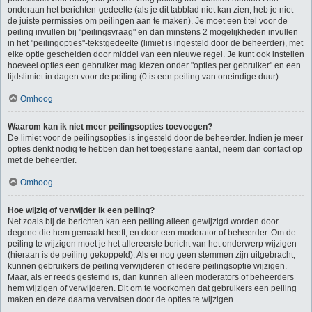
onderaan het berichten-gedeelte (als je dit tabblad niet kan zien, heb je niet
de juiste permissies om peilingen aan te maken). Je moet een titel voor de
peiling invullen bij "peilingsvraag" en dan minstens 2 mogelijkheden invullen
in het "peilingopties"-tekstgedeelte (limiet is ingesteld door de beheerder), met
elke optie gescheiden door middel van een nieuwe regel. Je kunt ook instellen
hoeveel opties een gebruiker mag kiezen onder "opties per gebruiker" en een
tijdslimiet in dagen voor de peiling (0 is een peiling van oneindige duur).
Omhoog
Waarom kan ik niet meer peilingsopties toevoegen?
De limiet voor de peilingsopties is ingesteld door de beheerder. Indien je meer
opties denkt nodig te hebben dan het toegestane aantal, neem dan contact op
met de beheerder.
Omhoog
Hoe wijzig of verwijder ik een peiling?
Net zoals bij de berichten kan een peiling alleen gewijzigd worden door
degene die hem gemaakt heeft, en door een moderator of beheerder. Om de
peiling te wijzigen moet je het allereerste bericht van het onderwerp wijzigen
(hieraan is de peiling gekoppeld). Als er nog geen stemmen zijn uitgebracht,
kunnen gebruikers de peiling verwijderen of iedere peilingsoptie wijzigen.
Maar, als er reeds gestemd is, dan kunnen alleen moderators of beheerders
hem wijzigen of verwijderen. Dit om te voorkomen dat gebruikers een peiling
maken en deze daarna vervalsen door de opties te wijzigen.