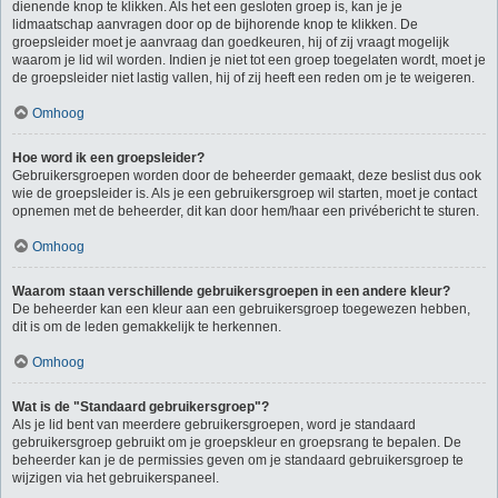
dienende knop te klikken. Als het een gesloten groep is, kan je je
lidmaatschap aanvragen door op de bijhorende knop te klikken. De
groepsleider moet je aanvraag dan goedkeuren, hij of zij vraagt mogelijk
waarom je lid wil worden. Indien je niet tot een groep toegelaten wordt, moet je
de groepsleider niet lastig vallen, hij of zij heeft een reden om je te weigeren.
Omhoog
Hoe word ik een groepsleider?
Gebruikersgroepen worden door de beheerder gemaakt, deze beslist dus ook
wie de groepsleider is. Als je een gebruikersgroep wil starten, moet je contact
opnemen met de beheerder, dit kan door hem/haar een privébericht te sturen.
Omhoog
Waarom staan verschillende gebruikersgroepen in een andere kleur?
De beheerder kan een kleur aan een gebruikersgroep toegewezen hebben,
dit is om de leden gemakkelijk te herkennen.
Omhoog
Wat is de "Standaard gebruikersgroep"?
Als je lid bent van meerdere gebruikersgroepen, word je standaard
gebruikersgroep gebruikt om je groepskleur en groepsrang te bepalen. De
beheerder kan je de permissies geven om je standaard gebruikersgroep te
wijzigen via het gebruikerspaneel.