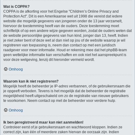
Wat is COPPA?
COPPA is de afkorting voor het Engelse "Children’s Online Privacy and
Protection Act". Dit is een Amerikaanse wet uit 1998 die vereist dat iedere
website die mogelijk gegevens van jongeren onder de 13 jaar verzamelt,
hiervoor de toestemming heeft van de ouders. Deze toestemming moet
schriftelijk of op een andere wijze gegeven worden, zodat de ouders weten dat
de website persoonlijke gegevens van hun kind, jonger dan 13, heeft. Indien
je niet zeker bent of deze wet al dan niet op jou of de website waarop je wil
registreren van toepassing is, neem dan contact op met een juridisch
raadgever voor meer informatie. Houd er rekening mee dat het phpBB-team
geen wettelijke informatie kan verschaffen en ook niet het aanspreekpunt is
voor deze wetgeving, tenzij dit hieronder vermeld wordt.
Omhoog
Waarom kan ik niet registreren?
Mogelijk heeft de beheerder je IP-adres verbannen, of de gebruikersnaam die
je opgeeft verboden. Tevens is het mogelijk dat de beheerder de registratie
mogelijkheid heeft uitgeschakeld om zo de registratie van nieuwe gebruikers
te voorkomen. Neem contact op met de beheerder voor verdere hulp.
Omhoog
Ik ben geregistreerd maar kan niet aanmelden!
Controleer eerst of je gebruikersnaam en wachtwoord kloppen. Indien ze
correct zijn, kan één of meerdere zaken hiervan de oorzaak zijn. Indien