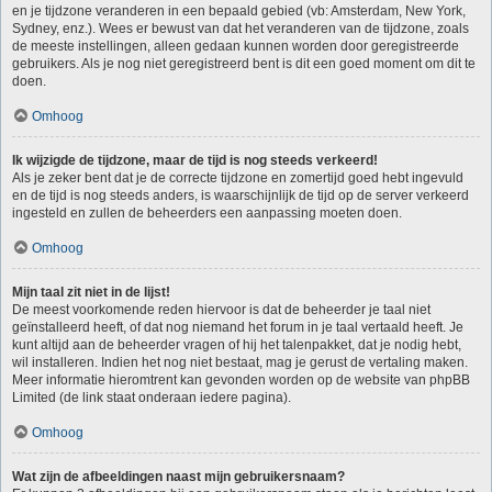
en je tijdzone veranderen in een bepaald gebied (vb: Amsterdam, New York,
Sydney, enz.). Wees er bewust van dat het veranderen van de tijdzone, zoals
de meeste instellingen, alleen gedaan kunnen worden door geregistreerde
gebruikers. Als je nog niet geregistreerd bent is dit een goed moment om dit te
doen.
Omhoog
Ik wijzigde de tijdzone, maar de tijd is nog steeds verkeerd!
Als je zeker bent dat je de correcte tijdzone en zomertijd goed hebt ingevuld
en de tijd is nog steeds anders, is waarschijnlijk de tijd op de server verkeerd
ingesteld en zullen de beheerders een aanpassing moeten doen.
Omhoog
Mijn taal zit niet in de lijst!
De meest voorkomende reden hiervoor is dat de beheerder je taal niet
geïnstalleerd heeft, of dat nog niemand het forum in je taal vertaald heeft. Je
kunt altijd aan de beheerder vragen of hij het talenpakket, dat je nodig hebt,
wil installeren. Indien het nog niet bestaat, mag je gerust de vertaling maken.
Meer informatie hieromtrent kan gevonden worden op de website van phpBB
Limited (de link staat onderaan iedere pagina).
Omhoog
Wat zijn de afbeeldingen naast mijn gebruikersnaam?