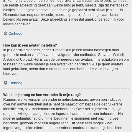
Er kunnen 2 afbeeldingen bij een gebruikersnaam staan als je berichten leest.
De eerste afbeelding geeft aan welke rang je hebt, meestal zijn dit sterretjes of
blokjes die aangeven hoeveel berichten je geplaatst hebt of wat je status is.
Hieronder kan nog een tweede, meestal grotere, afbeelding staan, beter
bekend als een avatar. Deze afbeelding is meestal uniek of persoonlijk voor
iedere gebruiker.
Omhoog
Hoe kan ik een avatar instellen?
In je Gebruikerspaneel, onder “Profiel” kun je een avatar toevoegen door
gebruik te maken van één van de volgende vier methodes: Gravatar, Galerij,
Afstand of Upload. Het is aan de beheerders om avatars in te schakelen en om
te kiezen op welke manier je een avatar kan gebruiken. Als je geen avatars
kunt gebruiken, neem dan contact op met een beheerder voor je vragen
hierover.
Omhoog
Wat is mijn rang en hoe verander ik mijn rang?
Rangen, welke verschijnen onder je gebruikersnaam, geven een indicatie
over het aantal berchten dat je hebt gemaakt of om bepaalde gebruikers te
identificeren, bijv. moderators en beheerders. Over het algemeen kun je je
rang niet wijzigen, aangezien ze ingesteld worden door een beheerder. Nu
moet je natuurlijk het forum niet beginnen te spammen met onzinnig veel
berichten, gewoon voor een hogere rang. Dit heeft zelfs mogelijk het
tegenovergestelde effect, een beheerder of moderator kunnen je berichten