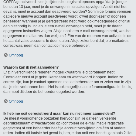
COPPA geactiveerd is en je tijdens het registratieproces opgaf dat je jonger
bent dan 13 jaar, moet je de ontvangen instructies opvolgen. Als dit niet het
geval is, moet je account dan geactiveerd worden? Sommige forums vereisen
dat iedere nieuwe account geactiveerd wordt, ofwel door jezelf of door een
beheerder. Wanneer je je geregistreerd hebt, werd ook medegedeeld of dit al
dan niet nodig is. Indien je een e-mail ontvangen hebt, moet je de daarin
opgegeven instructies volgen. Als je nooit een e-mail ontvangen hebt, was het
opgegeven e-mailadres dan wel juist? Één van de redenen van activatie is om
het aantal valse accounts te doen dalen. Als je zeker bent dat je e-mailadres
correct was, neem dan contact op met de beheerder.
Omhoog
Waarom kan ik niet aanmelden?
Er zijn verschillende redenen mogelijk waarom je dit probleem hebt.
Controleer eerst of je gebruikersnaam en wachtwoord kloppen. Indien ze
correct zijn, kun je contact opnemen met de beheerder om er zeker van te zijn
dat je niet verbannen bent. Het is ook mogelijk dat de forumconfiguratie fout is,
dan moet dit door de beheerder opgelost worden.
Omhoog
Ik heb me ooit geregistreerd maar kan nu niet meer aanmelden!?
De meest voorkomende oorzaken hiervoor zijn: je gaf een verkeerde
gebruikersnaam of wachtwoord op (controleer de e-mail met je registratie
gegevens) of een beheerder heeft je account verwijderd om één of andere
reden. Indien dit laatste het geval is, heb je dan ooit een bericht geplaatst? Het