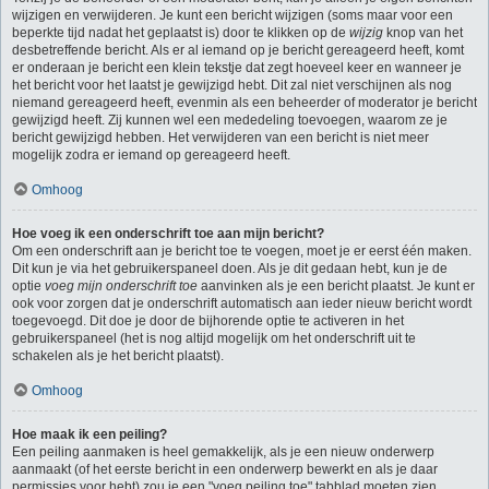
wijzigen en verwijderen. Je kunt een bericht wijzigen (soms maar voor een
beperkte tijd nadat het geplaatst is) door te klikken op de
wijzig
knop van het
desbetreffende bericht. Als er al iemand op je bericht gereageerd heeft, komt
er onderaan je bericht een klein tekstje dat zegt hoeveel keer en wanneer je
het bericht voor het laatst je gewijzigd hebt. Dit zal niet verschijnen als nog
niemand gereageerd heeft, evenmin als een beheerder of moderator je bericht
gewijzigd heeft. Zij kunnen wel een mededeling toevoegen, waarom ze je
bericht gewijzigd hebben. Het verwijderen van een bericht is niet meer
mogelijk zodra er iemand op gereageerd heeft.
Omhoog
Hoe voeg ik een onderschrift toe aan mijn bericht?
Om een onderschrift aan je bericht toe te voegen, moet je er eerst één maken.
Dit kun je via het gebruikerspaneel doen. Als je dit gedaan hebt, kun je de
optie
voeg mijn onderschrift toe
aanvinken als je een bericht plaatst. Je kunt er
ook voor zorgen dat je onderschrift automatisch aan ieder nieuw bericht wordt
toegevoegd. Dit doe je door de bijhorende optie te activeren in het
gebruikerspaneel (het is nog altijd mogelijk om het onderschrift uit te
schakelen als je het bericht plaatst).
Omhoog
Hoe maak ik een peiling?
Een peiling aanmaken is heel gemakkelijk, als je een nieuw onderwerp
aanmaakt (of het eerste bericht in een onderwerp bewerkt en als je daar
permissies voor hebt) zou je een "voeg peiling toe" tabblad moeten zien