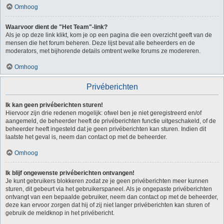
Omhoog
Waarvoor dient de "Het Team"-link?
Als je op deze link klikt, kom je op een pagina die een overzicht geeft van de
mensen die het forum beheren. Deze lijst bevat alle beheerders en de
moderators, met bijhorende details omtrent welke forums ze modereren.
Omhoog
Privéberichten
Ik kan geen privéberichten sturen!
Hiervoor zijn drie redenen mogelijk: ofwel ben je niet geregistreerd en/of
aangemeld, de beheerder heeft de privéberichten functie uitgeschakeld, of de
beheerder heeft ingesteld dat je geen privéberichten kan sturen. Indien dit
laatste het geval is, neem dan contact op met de beheerder.
Omhoog
Ik blijf ongewenste privéberichten ontvangen!
Je kunt gebruikers blokkeren zodat ze je geen privéberichten meer kunnen
sturen, dit gebeurt via het gebruikerspaneel. Als je ongepaste privéberichten
ontvangt van een bepaalde gebruiker, neem dan contact op met de beheerder,
deze kan ervoor zorgen dat hij of zij niet langer privéberichten kan sturen of
gebruik de meldknop in het privébericht.