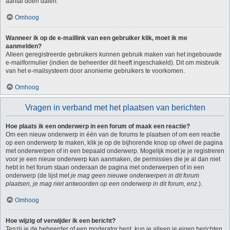
aantal doen dalen.
Omhoog
Wanneer ik op de e-maillink van een gebruiker klik, moet ik me
aanmelden?
Alleen geregistreerde gebruikers kunnen gebruik maken van het ingebouwde
e-mailformulier (indien de beheerder dit heeft ingeschakeld). Dit om misbruik
van het e-mailsysteem door anonieme gebruikers te voorkomen.
Omhoog
Vragen in verband met het plaatsen van berichten
Hoe plaats ik een onderwerp in een forum of maak een reactie?
Om een nieuw onderwerp in één van de forums te plaatsen of om een reactie
op een onderwerp te maken, klik je op de bijhorende knop op ofwel de pagina
met onderwerpen of in een bepaald onderwerp. Mogelijk moet je je registreren
voor je een nieuw onderwerp kan aanmaken, de permissies die je al dan niet
hebt in het forum staan onderaan de pagina met onderwerpen of in een
onderwerp (de lijst met
je mag geen nieuwe onderwerpen in dit forum
plaatsen, je mag niet antwoorden op een onderwerp in dit forum, enz.
).
Omhoog
Hoe wijzig of verwijder ik een bericht?
Tenzij je de beheerder of een moderator bent, kun je alleen je eigen berichten