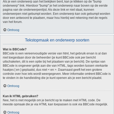
Als je een onderwerp aan het bekijken bent, kan je klikken op de "bump
onderwerp" link. Hierdoor "bump" je het onderwerp naar boven op de eerste
pagina van de onderwerpenlijst. Als deze link er niet staat, kunnen
onderwerpen niet gebumpt worden. Een onderwerp kan ook gebumpt worden
door een antwoord te plaatsen, maar hou hierbij wel rekening met de regels
van het forum.
Omhoog
Tekstopmaak en onderwerp soorten
Wat is BBCode?
BBCode is een vereenvoudigde versie van html, het gebruik ervan is al dan
niet toegestaan door de beheerder (je kunt BBCode ook per bericht
uitschakelen, dit is een optie bij het plaatsen van je bericht). De syntax van
BBCode is ongeveer gelijk aan die van HTML, tags worden tussen vierkante
haakjes [ en ] geplaatst, dus niet < en >. Daarnaast geeft het een grotere
controle over hoe iets wordt weergegeven. Meer informatie omtrent BBCode is
te vinden in de handleiding die je kunt openen als je een bericht plaatst.
Omhoog
Kan ik HTML gebruiken?
Nee, het is niet mogelijk om je bericht op te maken met HTML code. De
meeste opmaak die je via HTML kan toepassen is ook via BBCode mogelijk.
Omhoog