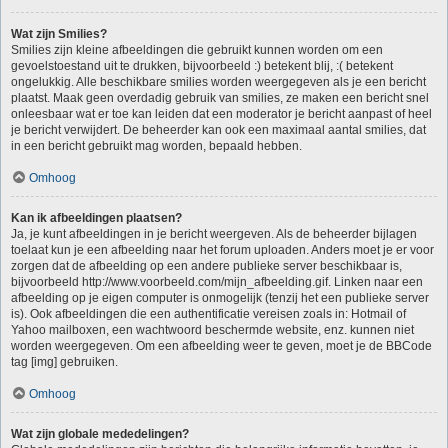
Wat zijn Smilies?
Smilies zijn kleine afbeeldingen die gebruikt kunnen worden om een
gevoelstoestand uit te drukken, bijvoorbeeld :) betekent blij, :( betekent
ongelukkig. Alle beschikbare smilies worden weergegeven als je een bericht
plaatst. Maak geen overdadig gebruik van smilies, ze maken een bericht snel
onleesbaar wat er toe kan leiden dat een moderator je bericht aanpast of heel
je bericht verwijdert. De beheerder kan ook een maximaal aantal smilies, dat
in een bericht gebruikt mag worden, bepaald hebben.
Omhoog
Kan ik afbeeldingen plaatsen?
Ja, je kunt afbeeldingen in je bericht weergeven. Als de beheerder bijlagen
toelaat kun je een afbeelding naar het forum uploaden. Anders moet je er voor
zorgen dat de afbeelding op een andere publieke server beschikbaar is,
bijvoorbeeld http://www.voorbeeld.com/mijn_afbeelding.gif. Linken naar een
afbeelding op je eigen computer is onmogelijk (tenzij het een publieke server
is). Ook afbeeldingen die een authentificatie vereisen zoals in: Hotmail of
Yahoo mailboxen, een wachtwoord beschermde website, enz. kunnen niet
worden weergegeven. Om een afbeelding weer te geven, moet je de BBCode
tag [img] gebruiken.
Omhoog
Wat zijn globale mededelingen?