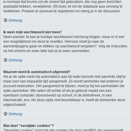
is normaal dat forums om de zoveel tijd gebruikers, die nog geen berichten
geplaatst hebben, verwijderen. Dit doen ze om de database qua omvang te
verkleinen. Probeer je opnieuw te registreren en meng je in de discussies.
Omhoog
Ik weet mijn wachtwoord niet meer!
Geen paniek! Je kan je huidige wachtwoord niet terug krijgen, maar er is wel
een mogelijkheid om deze te resetten. Hiervoor moet je naar de
aanmeldpagina gaan en klikken op
wachtwoord vergeten?
. Volg de instructies
op het scherm en even later kan je je weer aanmelden.
Omhoog
Waarom word ik automatisch afgemeld?
Als je de optie
meld mij automatisch aan bij ieder bezoek
niet aanvinkt, blijf je
maar voor een bepaalde tijd aangemeld. Zo wordt vermeden dat anderen je
account misbruiken. Om aangemeld te blijven, moet je bij het aanmelden die
optie aanvinken. We raden dit echter af als je gebruik maakt van een
openbare computer, bijvoorbeeld op school, in de bibliotheek, in een
internetcafé, enz. Als deze optie niet beschikbaar is, heeft de beheerder deze
uitgeschakeld.
Omhoog
Wat doet "verwijder cookies"?
"Verwijder cookies" zorgt dat alle cookies die door phpBB3 zijn aangemaakt,