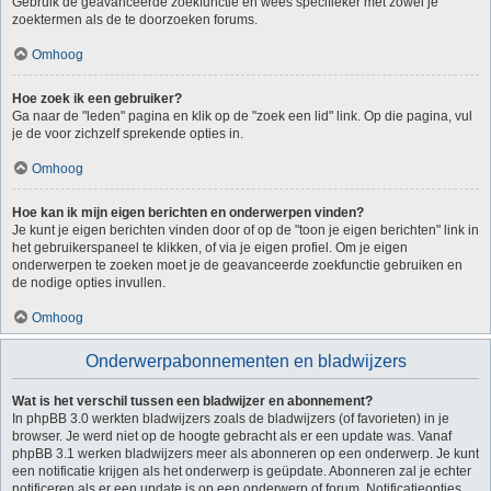
Gebruik de geavanceerde zoekfunctie en wees specifieker met zowel je
zoektermen als de te doorzoeken forums.
Omhoog
Hoe zoek ik een gebruiker?
Ga naar de "leden" pagina en klik op de "zoek een lid" link. Op die pagina, vul
je de voor zichzelf sprekende opties in.
Omhoog
Hoe kan ik mijn eigen berichten en onderwerpen vinden?
Je kunt je eigen berichten vinden door of op de "toon je eigen berichten" link in
het gebruikerspaneel te klikken, of via je eigen profiel. Om je eigen
onderwerpen te zoeken moet je de geavanceerde zoekfunctie gebruiken en
de nodige opties invullen.
Omhoog
Onderwerpabonnementen en bladwijzers
Wat is het verschil tussen een bladwijzer en abonnement?
In phpBB 3.0 werkten bladwijzers zoals de bladwijzers (of favorieten) in je
browser. Je werd niet op de hoogte gebracht als er een update was. Vanaf
phpBB 3.1 werken bladwijzers meer als abonneren op een onderwerp. Je kunt
een notificatie krijgen als het onderwerp is geüpdate. Abonneren zal je echter
notificeren als er een update is op een onderwerp of forum. Notificatieopties