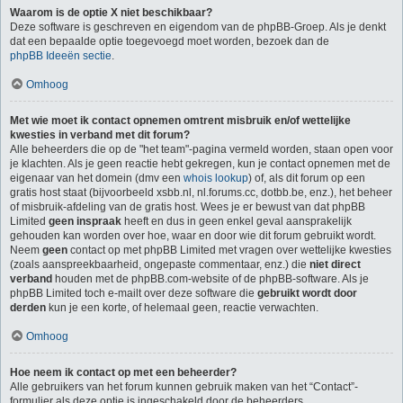
Waarom is de optie X niet beschikbaar?
Deze software is geschreven en eigendom van de phpBB-Groep. Als je denkt
dat een bepaalde optie toegevoegd moet worden, bezoek dan de
phpBB Ideeën sectie
.
Omhoog
Met wie moet ik contact opnemen omtrent misbruik en/of wettelijke
kwesties in verband met dit forum?
Alle beheerders die op de "het team"-pagina vermeld worden, staan open voor
je klachten. Als je geen reactie hebt gekregen, kun je contact opnemen met de
eigenaar van het domein (dmv een
whois lookup
) of, als dit forum op een
gratis host staat (bijvoorbeeld xsbb.nl, nl.forums.cc, dotbb.be, enz.), het beheer
of misbruik-afdeling van de gratis host. Wees je er bewust van dat phpBB
Limited
geen inspraak
heeft en dus in geen enkel geval aansprakelijk
gehouden kan worden over hoe, waar en door wie dit forum gebruikt wordt.
Neem
geen
contact op met phpBB Limited met vragen over wettelijke kwesties
(zoals aanspreekbaarheid, ongepaste commentaar, enz.) die
niet direct
verband
houden met de phpBB.com-website of de phpBB-software. Als je
phpBB Limited toch e-mailt over deze software die
gebruikt wordt door
derden
kun je een korte, of helemaal geen, reactie verwachten.
Omhoog
Hoe neem ik contact op met een beheerder?
Alle gebruikers van het forum kunnen gebruik maken van het “Contact”-
formulier als deze optie is ingeschakeld door de beheerders.