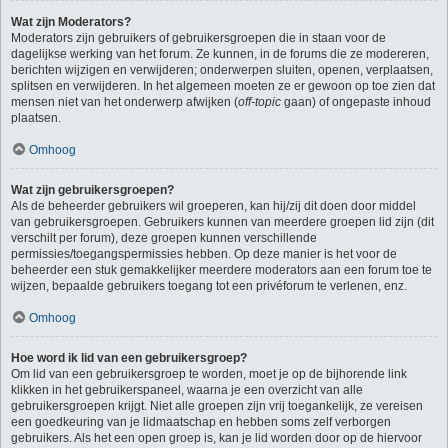
Wat zijn Moderators?
Moderators zijn gebruikers of gebruikersgroepen die in staan voor de
dagelijkse werking van het forum. Ze kunnen, in de forums die ze modereren,
berichten wijzigen en verwijderen; onderwerpen sluiten, openen, verplaatsen,
splitsen en verwijderen. In het algemeen moeten ze er gewoon op toe zien dat
mensen niet van het onderwerp afwijken (
off-topic
gaan) of ongepaste inhoud
plaatsen.
Omhoog
Wat zijn gebruikersgroepen?
Als de beheerder gebruikers wil groeperen, kan hij/zij dit doen door middel
van gebruikersgroepen. Gebruikers kunnen van meerdere groepen lid zijn (dit
verschilt per forum), deze groepen kunnen verschillende
permissies/toegangspermissies hebben. Op deze manier is het voor de
beheerder een stuk gemakkelijker meerdere moderators aan een forum toe te
wijzen, bepaalde gebruikers toegang tot een privéforum te verlenen, enz.
Omhoog
Hoe word ik lid van een gebruikersgroep?
Om lid van een gebruikersgroep te worden, moet je op de bijhorende link
klikken in het gebruikerspaneel, waarna je een overzicht van alle
gebruikersgroepen krijgt. Niet alle groepen zijn vrij toegankelijk, ze vereisen
een goedkeuring van je lidmaatschap en hebben soms zelf verborgen
gebruikers. Als het een open groep is, kan je lid worden door op de hiervoor