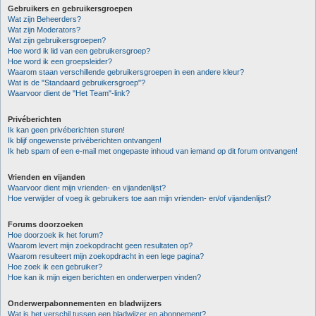
Gebruikers en gebruikersgroepen
Wat zijn Beheerders?
Wat zijn Moderators?
Wat zijn gebruikersgroepen?
Hoe word ik lid van een gebruikersgroep?
Hoe word ik een groepsleider?
Waarom staan verschillende gebruikersgroepen in een andere kleur?
Wat is de "Standaard gebruikersgroep"?
Waarvoor dient de "Het Team"-link?
Privéberichten
Ik kan geen privéberichten sturen!
Ik blijf ongewenste privéberichten ontvangen!
Ik heb spam of een e-mail met ongepaste inhoud van iemand op dit forum ontvangen!
Vrienden en vijanden
Waarvoor dient mijn vrienden- en vijandenlijst?
Hoe verwijder of voeg ik gebruikers toe aan mijn vrienden- en/of vijandenlijst?
Forums doorzoeken
Hoe doorzoek ik het forum?
Waarom levert mijn zoekopdracht geen resultaten op?
Waarom resulteert mijn zoekopdracht in een lege pagina?
Hoe zoek ik een gebruiker?
Hoe kan ik mijn eigen berichten en onderwerpen vinden?
Onderwerpabonnementen en bladwijzers
Wat is het verschil tussen een bladwijzer en abonnement?