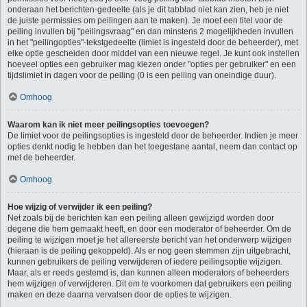
onderaan het berichten-gedeelte (als je dit tabblad niet kan zien, heb je niet
de juiste permissies om peilingen aan te maken). Je moet een titel voor de
peiling invullen bij "peilingsvraag" en dan minstens 2 mogelijkheden invullen
in het "peilingopties"-tekstgedeelte (limiet is ingesteld door de beheerder), met
elke optie gescheiden door middel van een nieuwe regel. Je kunt ook instellen
hoeveel opties een gebruiker mag kiezen onder "opties per gebruiker" en een
tijdslimiet in dagen voor de peiling (0 is een peiling van oneindige duur).
Omhoog
Waarom kan ik niet meer peilingsopties toevoegen?
De limiet voor de peilingsopties is ingesteld door de beheerder. Indien je meer
opties denkt nodig te hebben dan het toegestane aantal, neem dan contact op
met de beheerder.
Omhoog
Hoe wijzig of verwijder ik een peiling?
Net zoals bij de berichten kan een peiling alleen gewijzigd worden door
degene die hem gemaakt heeft, en door een moderator of beheerder. Om de
peiling te wijzigen moet je het allereerste bericht van het onderwerp wijzigen
(hieraan is de peiling gekoppeld). Als er nog geen stemmen zijn uitgebracht,
kunnen gebruikers de peiling verwijderen of iedere peilingsoptie wijzigen.
Maar, als er reeds gestemd is, dan kunnen alleen moderators of beheerders
hem wijzigen of verwijderen. Dit om te voorkomen dat gebruikers een peiling
maken en deze daarna vervalsen door de opties te wijzigen.