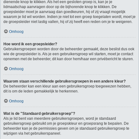
dienende knop te klikken. Als het een gesloten groep is, kan je je
lidmaatschap aanvragen door op de bijhorende knop te klikken. De
groepsleider moet je aanvraag dan goedkeuren, hij of zij vraagt mogelijk
waarom je lid wil worden. Indien je niet tot een groep toegelaten wordt, moet je
de groepsleider niet lastig vallen, hij of zij heeft een reden om je te weigeren.
Omhoog
Hoe word ik een groepsleider?
Gebruikersgroepen worden door de beheerder gemaakt, deze beslist dus ook
wie de groepsleider is. Als je een gebruikersgroep wil starten, moet je contact
opnemen met de beheerder, dit kan door hem/haar een privébericht te sturen.
Omhoog
Waarom staan verschillende gebruikersgroepen in een andere kleur?
De beheerder kan een kleur aan een gebruikersgroep toegewezen hebben,
dit is om de leden gemakkelijk te herkennen.
Omhoog
Wat is de "Standaard gebruikersgroep"?
Als je lid bent van meerdere gebruikersgroepen, word je standaard
gebruikersgroep gebruikt om je groepskleur en groepsrang te bepalen. De
beheerder kan je de permissies geven om je standaard gebruikersgroep te
wijzigen via het gebruikerspaneel.