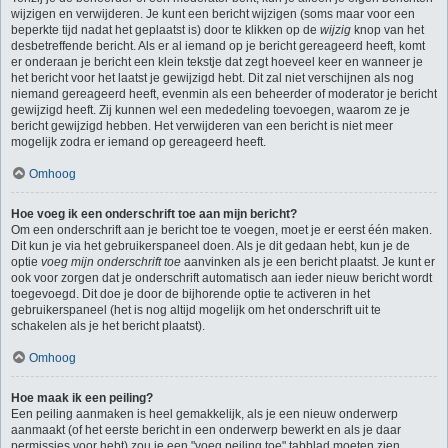
wijzigen en verwijderen. Je kunt een bericht wijzigen (soms maar voor een
beperkte tijd nadat het geplaatst is) door te klikken op de
wijzig
knop van het
desbetreffende bericht. Als er al iemand op je bericht gereageerd heeft, komt
er onderaan je bericht een klein tekstje dat zegt hoeveel keer en wanneer je
het bericht voor het laatst je gewijzigd hebt. Dit zal niet verschijnen als nog
niemand gereageerd heeft, evenmin als een beheerder of moderator je bericht
gewijzigd heeft. Zij kunnen wel een mededeling toevoegen, waarom ze je
bericht gewijzigd hebben. Het verwijderen van een bericht is niet meer
mogelijk zodra er iemand op gereageerd heeft.
Omhoog
Hoe voeg ik een onderschrift toe aan mijn bericht?
Om een onderschrift aan je bericht toe te voegen, moet je er eerst één maken.
Dit kun je via het gebruikerspaneel doen. Als je dit gedaan hebt, kun je de
optie
voeg mijn onderschrift toe
aanvinken als je een bericht plaatst. Je kunt er
ook voor zorgen dat je onderschrift automatisch aan ieder nieuw bericht wordt
toegevoegd. Dit doe je door de bijhorende optie te activeren in het
gebruikerspaneel (het is nog altijd mogelijk om het onderschrift uit te
schakelen als je het bericht plaatst).
Omhoog
Hoe maak ik een peiling?
Een peiling aanmaken is heel gemakkelijk, als je een nieuw onderwerp
aanmaakt (of het eerste bericht in een onderwerp bewerkt en als je daar
permissies voor hebt) zou je een "voeg peiling toe" tabblad moeten zien