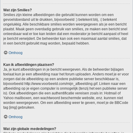
Wat zijn Smilies?
Smilies zijn kleine afbeeldingen die gebruikt kunnen worden om een
gevoelstoestand uit te drukken, bijvoorbeeld :) betekent blij, :( betekent
ongelukkig. Alle beschikbare smilies worden weergegeven als je een bericht
plaatst. Maak geen overdadig gebruik van smilies, ze maken een bericht snel
onleesbaar wat er toe kan leiden dat een moderator je bericht aanpast of heel
je bericht verwijdert. De beheerder kan ook een maximaal aantal smilies, dat
in een bericht gebruikt mag worden, bepaald hebben.
Omhoog
Kan ik afbeeldingen plaatsen?
Ja, je kunt afbeeldingen in je bericht weergeven. Als de beheerder bijlagen
toelaat kun je een afbeelding naar het forum uploaden. Anders moet je er voor
zorgen dat de afbeelding op een andere publieke server beschikbaar is,
bijvoorbeeld http://www.voorbeeld.com/mijn_afbeelding.gif. Linken naar een
afbeelding op je eigen computer is onmogelijk (tenzij het een publieke server
is). Ook afbeeldingen die een authentificatie vereisen zoals in: Hotmail of
Yahoo mailboxen, een wachtwoord beschermde website, enz. kunnen niet
worden weergegeven. Om een afbeelding weer te geven, moet je de BBCode
tag [img] gebruiken.
Omhoog
Wat zijn globale mededelingen?