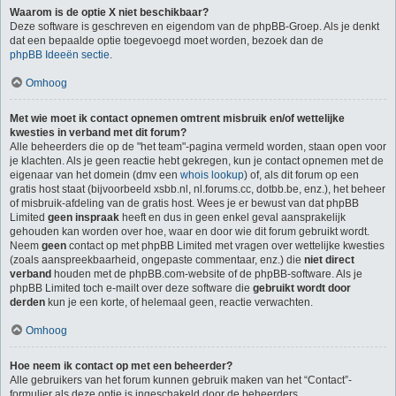
Waarom is de optie X niet beschikbaar?
Deze software is geschreven en eigendom van de phpBB-Groep. Als je denkt
dat een bepaalde optie toegevoegd moet worden, bezoek dan de
phpBB Ideeën sectie
.
Omhoog
Met wie moet ik contact opnemen omtrent misbruik en/of wettelijke
kwesties in verband met dit forum?
Alle beheerders die op de "het team"-pagina vermeld worden, staan open voor
je klachten. Als je geen reactie hebt gekregen, kun je contact opnemen met de
eigenaar van het domein (dmv een
whois lookup
) of, als dit forum op een
gratis host staat (bijvoorbeeld xsbb.nl, nl.forums.cc, dotbb.be, enz.), het beheer
of misbruik-afdeling van de gratis host. Wees je er bewust van dat phpBB
Limited
geen inspraak
heeft en dus in geen enkel geval aansprakelijk
gehouden kan worden over hoe, waar en door wie dit forum gebruikt wordt.
Neem
geen
contact op met phpBB Limited met vragen over wettelijke kwesties
(zoals aanspreekbaarheid, ongepaste commentaar, enz.) die
niet direct
verband
houden met de phpBB.com-website of de phpBB-software. Als je
phpBB Limited toch e-mailt over deze software die
gebruikt wordt door
derden
kun je een korte, of helemaal geen, reactie verwachten.
Omhoog
Hoe neem ik contact op met een beheerder?
Alle gebruikers van het forum kunnen gebruik maken van het “Contact”-
formulier als deze optie is ingeschakeld door de beheerders.