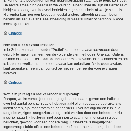
Er kunnen 2 afbeeldingen bij een gebruikersnaam staan als je berichten leest.
De eerste afbeelding geeft aan welke rang je hebt, meestal zijn dit sterretjes of
blokjes die aangeven hoeveel berichten je geplaatst hebt of wat je status is.
Hieronder kan nog een tweede, meestal grotere, afbeelding staan, beter
bekend als een avatar. Deze afbeelding is meestal uniek of persoonlijk voor
iedere gebruiker.
Omhoog
Hoe kan ik een avatar instellen?
In je Gebruikerspaneel, onder “Profiel” kun je een avatar toevoegen door
gebruik te maken van één van de volgende vier methodes: Gravatar, Galerij,
Afstand of Upload. Het is aan de beheerders om avatars in te schakelen en om
te kiezen op welke manier je een avatar kan gebruiken. Als je geen avatars
kunt gebruiken, neem dan contact op met een beheerder voor je vragen
hierover.
Omhoog
Wat is mijn rang en hoe verander ik mijn rang?
Rangen, welke verschijnen onder je gebruikersnaam, geven een indicatie
over het aantal berchten dat je hebt gemaakt of om bepaalde gebruikers te
identificeren, bijv. moderators en beheerders. Over het algemeen kun je je
rang niet wijzigen, aangezien ze ingesteld worden door een beheerder. Nu
moet je natuurlijk het forum niet beginnen te spammen met onzinnig veel
berichten, gewoon voor een hogere rang. Dit heeft zelfs mogelijk het
tegenovergestelde effect, een beheerder of moderator kunnen je berichten