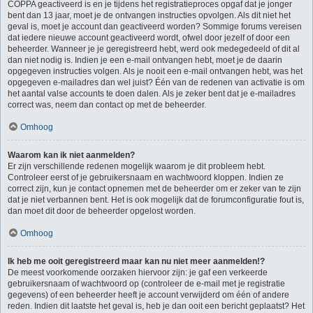
COPPA geactiveerd is en je tijdens het registratieproces opgaf dat je jonger
bent dan 13 jaar, moet je de ontvangen instructies opvolgen. Als dit niet het
geval is, moet je account dan geactiveerd worden? Sommige forums vereisen
dat iedere nieuwe account geactiveerd wordt, ofwel door jezelf of door een
beheerder. Wanneer je je geregistreerd hebt, werd ook medegedeeld of dit al
dan niet nodig is. Indien je een e-mail ontvangen hebt, moet je de daarin
opgegeven instructies volgen. Als je nooit een e-mail ontvangen hebt, was het
opgegeven e-mailadres dan wel juist? Één van de redenen van activatie is om
het aantal valse accounts te doen dalen. Als je zeker bent dat je e-mailadres
correct was, neem dan contact op met de beheerder.
Omhoog
Waarom kan ik niet aanmelden?
Er zijn verschillende redenen mogelijk waarom je dit probleem hebt.
Controleer eerst of je gebruikersnaam en wachtwoord kloppen. Indien ze
correct zijn, kun je contact opnemen met de beheerder om er zeker van te zijn
dat je niet verbannen bent. Het is ook mogelijk dat de forumconfiguratie fout is,
dan moet dit door de beheerder opgelost worden.
Omhoog
Ik heb me ooit geregistreerd maar kan nu niet meer aanmelden!?
De meest voorkomende oorzaken hiervoor zijn: je gaf een verkeerde
gebruikersnaam of wachtwoord op (controleer de e-mail met je registratie
gegevens) of een beheerder heeft je account verwijderd om één of andere
reden. Indien dit laatste het geval is, heb je dan ooit een bericht geplaatst? Het