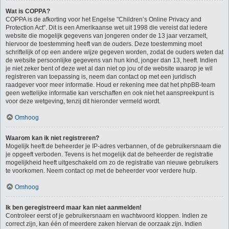
Wat is COPPA?
COPPA is de afkorting voor het Engelse "Children’s Online Privacy and
Protection Act". Dit is een Amerikaanse wet uit 1998 die vereist dat iedere
website die mogelijk gegevens van jongeren onder de 13 jaar verzamelt,
hiervoor de toestemming heeft van de ouders. Deze toestemming moet
schriftelijk of op een andere wijze gegeven worden, zodat de ouders weten dat
de website persoonlijke gegevens van hun kind, jonger dan 13, heeft. Indien
je niet zeker bent of deze wet al dan niet op jou of de website waarop je wil
registreren van toepassing is, neem dan contact op met een juridisch
raadgever voor meer informatie. Houd er rekening mee dat het phpBB-team
geen wettelijke informatie kan verschaffen en ook niet het aanspreekpunt is
voor deze wetgeving, tenzij dit hieronder vermeld wordt.
Omhoog
Waarom kan ik niet registreren?
Mogelijk heeft de beheerder je IP-adres verbannen, of de gebruikersnaam die
je opgeeft verboden. Tevens is het mogelijk dat de beheerder de registratie
mogelijkheid heeft uitgeschakeld om zo de registratie van nieuwe gebruikers
te voorkomen. Neem contact op met de beheerder voor verdere hulp.
Omhoog
Ik ben geregistreerd maar kan niet aanmelden!
Controleer eerst of je gebruikersnaam en wachtwoord kloppen. Indien ze
correct zijn, kan één of meerdere zaken hiervan de oorzaak zijn. Indien