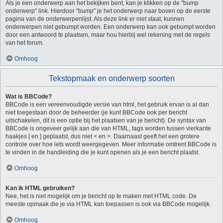
Als je een onderwerp aan het bekijken bent, kan je klikken op de "bump
onderwerp" link. Hierdoor "bump" je het onderwerp naar boven op de eerste
pagina van de onderwerpenlijst. Als deze link er niet staat, kunnen
onderwerpen niet gebumpt worden. Een onderwerp kan ook gebumpt worden
door een antwoord te plaatsen, maar hou hierbij wel rekening met de regels
van het forum.
Omhoog
Tekstopmaak en onderwerp soorten
Wat is BBCode?
BBCode is een vereenvoudigde versie van html, het gebruik ervan is al dan
niet toegestaan door de beheerder (je kunt BBCode ook per bericht
uitschakelen, dit is een optie bij het plaatsen van je bericht). De syntax van
BBCode is ongeveer gelijk aan die van HTML, tags worden tussen vierkante
haakjes [ en ] geplaatst, dus niet < en >. Daarnaast geeft het een grotere
controle over hoe iets wordt weergegeven. Meer informatie omtrent BBCode is
te vinden in de handleiding die je kunt openen als je een bericht plaatst.
Omhoog
Kan ik HTML gebruiken?
Nee, het is niet mogelijk om je bericht op te maken met HTML code. De
meeste opmaak die je via HTML kan toepassen is ook via BBCode mogelijk.
Omhoog