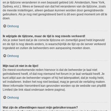
en je tijdzone veranderen in een bepaald gebied (vb: Amsterdam, New York,
Sydney, enz.). Wees er bewust van dat het veranderen van de tijdzone, zoals
de meeste instellingen, alleen gedaan kunnen worden door geregistreerde
gebruikers. Als je nog niet geregistreerd bent is dit een goed moment om dit te
doen.
Omhoog
Ik wijzigde de tijdzone, maar de tijd is nog steeds verkeerd!
Als je zeker bent dat je de correcte tijdzone en zomertijd goed hebt ingevuld
en de tijd is nog steeds anders, is waarschijnlijk de tijd op de server verkeerd
ingesteld en zullen de beheerders een aanpassing moeten doen.
Omhoog
Mijn taal zit niet in de lijst!
De meest voorkomende reden hiervoor is dat de beheerder je taal niet
geïnstalleerd heeft, of dat nog niemand het forum in je taal vertaald heeft. Je
kunt altijd aan de beheerder vragen of hij het talenpakket, dat je nodig hebt,
wil installeren. Indien het nog niet bestaat, mag je gerust de vertaling maken.
Meer informatie hieromtrent kan gevonden worden op de website van phpBB
Limited (de link staat onderaan iedere pagina).
Omhoog
Wat zijn de afbeeldingen naast mijn gebruikersnaam?