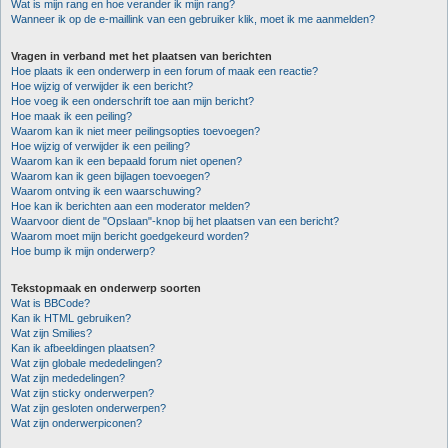
Wat is mijn rang en hoe verander ik mijn rang?
Wanneer ik op de e-maillink van een gebruiker klik, moet ik me aanmelden?
Vragen in verband met het plaatsen van berichten
Hoe plaats ik een onderwerp in een forum of maak een reactie?
Hoe wijzig of verwijder ik een bericht?
Hoe voeg ik een onderschrift toe aan mijn bericht?
Hoe maak ik een peiling?
Waarom kan ik niet meer peilingsopties toevoegen?
Hoe wijzig of verwijder ik een peiling?
Waarom kan ik een bepaald forum niet openen?
Waarom kan ik geen bijlagen toevoegen?
Waarom ontving ik een waarschuwing?
Hoe kan ik berichten aan een moderator melden?
Waarvoor dient de "Opslaan"-knop bij het plaatsen van een bericht?
Waarom moet mijn bericht goedgekeurd worden?
Hoe bump ik mijn onderwerp?
Tekstopmaak en onderwerp soorten
Wat is BBCode?
Kan ik HTML gebruiken?
Wat zijn Smilies?
Kan ik afbeeldingen plaatsen?
Wat zijn globale mededelingen?
Wat zijn mededelingen?
Wat zijn sticky onderwerpen?
Wat zijn gesloten onderwerpen?
Wat zijn onderwerpiconen?