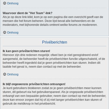
Omhoog
Waarvoor dient de "Het Team"-link?
Als je op deze link klikt, kom je op een pagina die een overzicht geeft van de
mensen die het forum beheren. Deze lijst bevat alle beheerders en de
moderators, met bijhorende details omtrent welke forums ze modereren.
Omhoog
Privéberichten
Ik kan geen privéberichten sturen!
Hiervoor zijn drie redenen mogelijk: ofwel ben je niet geregistreerd en/of
aangemeld, de beheerder heeft de privéberichten functie uitgeschakeld, of de
beheerder heeft ingesteld dat je geen privéberichten kan sturen. Indien dit
laatste het geval is, neem dan contact op met de beheerder.
Omhoog
Ik blijf ongewenste privéberichten ontvangen!
Je kunt gebruikers blokkeren zodat ze je geen privéberichten meer kunnen
sturen, dit gebeurt via het gebruikerspaneel. Als je ongepaste privéberichten
ontvangt van een bepaalde gebruiker, neem dan contact op met de beheerder,
deze kan ervoor zorgen dat hij of zij niet langer privéberichten kan sturen of
gebruik de meldknop in het privébericht.