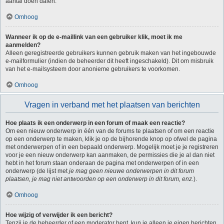
aantal doen dalen.
Omhoog
Wanneer ik op de e-maillink van een gebruiker klik, moet ik me
aanmelden?
Alleen geregistreerde gebruikers kunnen gebruik maken van het ingebouwde
e-mailformulier (indien de beheerder dit heeft ingeschakeld). Dit om misbruik
van het e-mailsysteem door anonieme gebruikers te voorkomen.
Omhoog
Vragen in verband met het plaatsen van berichten
Hoe plaats ik een onderwerp in een forum of maak een reactie?
Om een nieuw onderwerp in één van de forums te plaatsen of om een reactie
op een onderwerp te maken, klik je op de bijhorende knop op ofwel de pagina
met onderwerpen of in een bepaald onderwerp. Mogelijk moet je je registreren
voor je een nieuw onderwerp kan aanmaken, de permissies die je al dan niet
hebt in het forum staan onderaan de pagina met onderwerpen of in een
onderwerp (de lijst met
je mag geen nieuwe onderwerpen in dit forum
plaatsen, je mag niet antwoorden op een onderwerp in dit forum, enz.
).
Omhoog
Hoe wijzig of verwijder ik een bericht?
Tenzij je de beheerder of een moderator bent, kun je alleen je eigen berichten