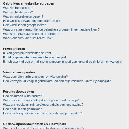
Gebruikers en gebruikersgroepen
Wat zijn Beheerders?
Wat zijn Moderators?
Wat zijn gebruikersgroepen?
Hoe word ik lid van een gebruikersgroep?
Hoe word ik een groepsleider?
Waarom staan verschillende gebruikersgroepen in een andere kleur?
Wat is de "Standaard gebruikersgroep"?
Waarvoor dient de "Het Team"-link?
Privéberichten
Ik kan geen privéberichten sturen!
Ik blijf ongewenste privéberichten ontvangen!
Ik heb spam of een e-mail met ongepaste inhoud van iemand op dit forum ontvangen!
Vrienden en vijanden
Waarvoor dient mijn vrienden- en vijandenlijst?
Hoe verwijder of voeg ik gebruikers toe aan mijn vrienden- en/of vijandenlijst?
Forums doorzoeken
Hoe doorzoek ik het forum?
Waarom levert mijn zoekopdracht geen resultaten op?
Waarom resulteert mijn zoekopdracht in een lege pagina?
Hoe zoek ik een gebruiker?
Hoe kan ik mijn eigen berichten en onderwerpen vinden?
Onderwerpabonnementen en bladwijzers
Wat is het verschil tussen een bladwijzer en abonnement?