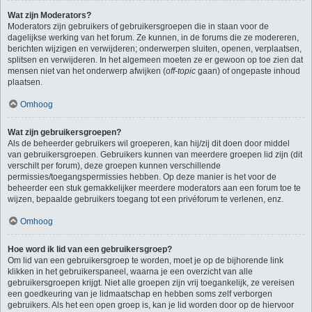
Wat zijn Moderators?
Moderators zijn gebruikers of gebruikersgroepen die in staan voor de
dagelijkse werking van het forum. Ze kunnen, in de forums die ze modereren,
berichten wijzigen en verwijderen; onderwerpen sluiten, openen, verplaatsen,
splitsen en verwijderen. In het algemeen moeten ze er gewoon op toe zien dat
mensen niet van het onderwerp afwijken (
off-topic
gaan) of ongepaste inhoud
plaatsen.
Omhoog
Wat zijn gebruikersgroepen?
Als de beheerder gebruikers wil groeperen, kan hij/zij dit doen door middel
van gebruikersgroepen. Gebruikers kunnen van meerdere groepen lid zijn (dit
verschilt per forum), deze groepen kunnen verschillende
permissies/toegangspermissies hebben. Op deze manier is het voor de
beheerder een stuk gemakkelijker meerdere moderators aan een forum toe te
wijzen, bepaalde gebruikers toegang tot een privéforum te verlenen, enz.
Omhoog
Hoe word ik lid van een gebruikersgroep?
Om lid van een gebruikersgroep te worden, moet je op de bijhorende link
klikken in het gebruikerspaneel, waarna je een overzicht van alle
gebruikersgroepen krijgt. Niet alle groepen zijn vrij toegankelijk, ze vereisen
een goedkeuring van je lidmaatschap en hebben soms zelf verborgen
gebruikers. Als het een open groep is, kan je lid worden door op de hiervoor