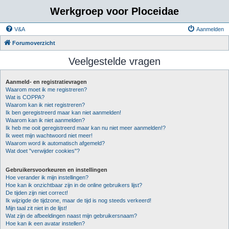
Werkgroep voor Ploceidae
V&A
Aanmelden
Forumoverzicht
Veelgestelde vragen
Aanmeld- en registratievragen
Waarom moet ik me registreren?
Wat is COPPA?
Waarom kan ik niet registreren?
Ik ben geregistreerd maar kan niet aanmelden!
Waarom kan ik niet aanmelden?
Ik heb me ooit geregistreerd maar kan nu niet meer aanmelden!?
Ik weet mijn wachtwoord niet meer!
Waarom word ik automatisch afgemeld?
Wat doet "verwijder cookies"?
Gebruikersvoorkeuren en instellingen
Hoe verander ik mijn instellingen?
Hoe kan ik onzichtbaar zijn in de online gebruikers lijst?
De tijden zijn niet correct!
Ik wijzigde de tijdzone, maar de tijd is nog steeds verkeerd!
Mijn taal zit niet in de lijst!
Wat zijn de afbeeldingen naast mijn gebruikersnaam?
Hoe kan ik een avatar instellen?