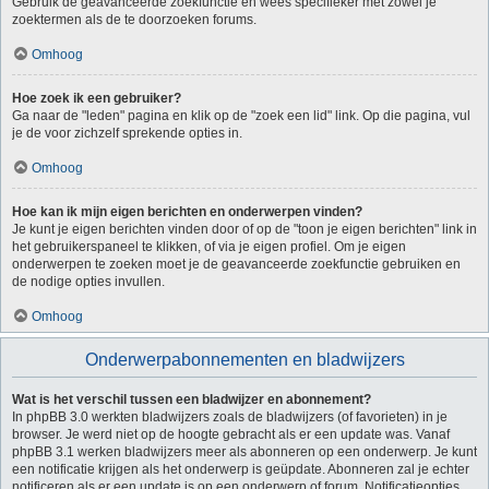
Gebruik de geavanceerde zoekfunctie en wees specifieker met zowel je
zoektermen als de te doorzoeken forums.
Omhoog
Hoe zoek ik een gebruiker?
Ga naar de "leden" pagina en klik op de "zoek een lid" link. Op die pagina, vul
je de voor zichzelf sprekende opties in.
Omhoog
Hoe kan ik mijn eigen berichten en onderwerpen vinden?
Je kunt je eigen berichten vinden door of op de "toon je eigen berichten" link in
het gebruikerspaneel te klikken, of via je eigen profiel. Om je eigen
onderwerpen te zoeken moet je de geavanceerde zoekfunctie gebruiken en
de nodige opties invullen.
Omhoog
Onderwerpabonnementen en bladwijzers
Wat is het verschil tussen een bladwijzer en abonnement?
In phpBB 3.0 werkten bladwijzers zoals de bladwijzers (of favorieten) in je
browser. Je werd niet op de hoogte gebracht als er een update was. Vanaf
phpBB 3.1 werken bladwijzers meer als abonneren op een onderwerp. Je kunt
een notificatie krijgen als het onderwerp is geüpdate. Abonneren zal je echter
notificeren als er een update is op een onderwerp of forum. Notificatieopties