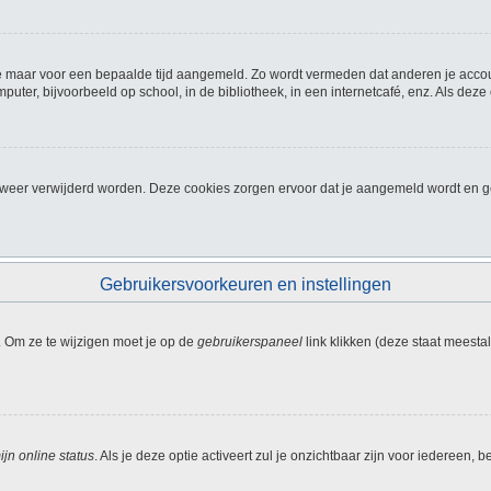
f je maar voor een bepaalde tijd aangemeld. Zo wordt vermeden dat anderen je acco
ter, bijvoorbeeld op school, in de bibliotheek, in een internetcafé, enz. Als deze
, weer verwijderd worden. Deze cookies zorgen ervoor dat je aangemeld wordt en ge
Gebruikersvoorkeuren en instellingen
. Om ze te wijzigen moet je op de
gebruikerspaneel
link klikken (deze staat meesta
jn online status
. Als je deze optie activeert zul je onzichtbaar zijn voor iedereen,