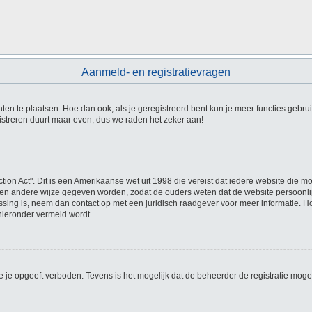
Aanmeld- en registratievragen
hten te plaatsen. Hoe dan ook, als je geregistreerd bent kun je meer functies gebru
istreren duurt maar even, dus we raden het zeker aan!
tion Act". Dit is een Amerikaanse wet uit 1998 die vereist dat iedere website die 
en andere wijze gegeven worden, zodat de ouders weten dat de website persoonlijke
passing is, neem dan contact op met een juridisch raadgever voor meer informatie. 
 hieronder vermeld wordt.
 je opgeeft verboden. Tevens is het mogelijk dat de beheerder de registratie mogel