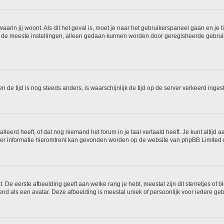
 waarin jij woont. Als dit het geval is, moet je naar het gebruikerspaneel gaan en 
 de meeste instellingen, alleen gedaan kunnen worden door geregistreerde gebruike
 en de tijd is nog steeds anders, is waarschijnlijk de tijd op de server verkeerd i
eerd heeft, of dat nog niemand het forum in je taal vertaald heeft. Je kunt altijd aa
 Meer informatie hieromtrent kan gevonden worden op de website van phpBB Limited (
De eerste afbeelding geeft aan welke rang je hebt, meestal zijn dit sterretjes of bl
d als een avatar. Deze afbeelding is meestal uniek of persoonlijk voor iedere geb