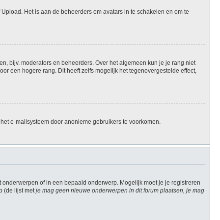
f Upload. Het is aan de beheerders om avatars in te schakelen en om te
en, bijv. moderators en beheerders. Over het algemeen kun je je rang niet
r een hogere rang. Dit heeft zelfs mogelijk het tegenovergestelde effect,
n het e-mailsysteem door anonieme gebruikers te voorkomen.
 onderwerpen of in een bepaald onderwerp. Mogelijk moet je je registreren
(de lijst met
je mag geen nieuwe onderwerpen in dit forum plaatsen, je mag