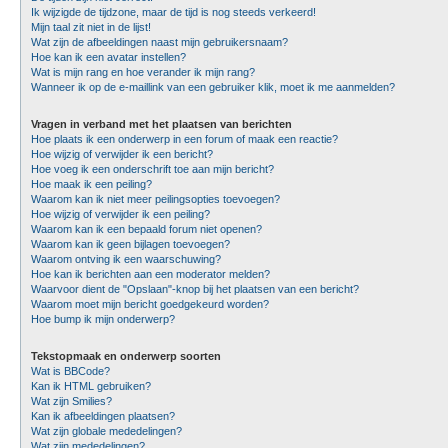
Ik wijzigde de tijdzone, maar de tijd is nog steeds verkeerd!
Mijn taal zit niet in de lijst!
Wat zijn de afbeeldingen naast mijn gebruikersnaam?
Hoe kan ik een avatar instellen?
Wat is mijn rang en hoe verander ik mijn rang?
Wanneer ik op de e-maillink van een gebruiker klik, moet ik me aanmelden?
Vragen in verband met het plaatsen van berichten
Hoe plaats ik een onderwerp in een forum of maak een reactie?
Hoe wijzig of verwijder ik een bericht?
Hoe voeg ik een onderschrift toe aan mijn bericht?
Hoe maak ik een peiling?
Waarom kan ik niet meer peilingsopties toevoegen?
Hoe wijzig of verwijder ik een peiling?
Waarom kan ik een bepaald forum niet openen?
Waarom kan ik geen bijlagen toevoegen?
Waarom ontving ik een waarschuwing?
Hoe kan ik berichten aan een moderator melden?
Waarvoor dient de "Opslaan"-knop bij het plaatsen van een bericht?
Waarom moet mijn bericht goedgekeurd worden?
Hoe bump ik mijn onderwerp?
Tekstopmaak en onderwerp soorten
Wat is BBCode?
Kan ik HTML gebruiken?
Wat zijn Smilies?
Kan ik afbeeldingen plaatsen?
Wat zijn globale mededelingen?
Wat zijn mededelingen?