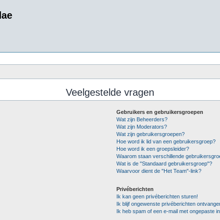
dae
Veelgestelde vragen
Gebruikers en gebruikersgroepen
Wat zijn Beheerders?
Wat zijn Moderators?
Wat zijn gebruikersgroepen?
Hoe word ik lid van een gebruikersgroep?
Hoe word ik een groepsleider?
Waarom staan verschillende gebruikersgro
Wat is de "Standaard gebruikersgroep"?
Waarvoor dient de "Het Team"-link?
Privéberichten
Ik kan geen privéberichten sturen!
Ik blijf ongewenste privéberichten ontvange
Ik heb spam of een e-mail met ongepaste i