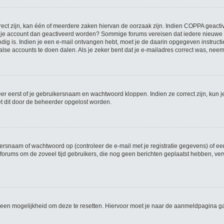
ct zijn, kan één of meerdere zaken hiervan de oorzaak zijn. Indien COPPA geactivee
moet je account dan geactiveerd worden? Sommige forums vereisen dat iedere nieuwe 
dig is. Indien je een e-mail ontvangen hebt, moet je de daarin opgegeven instruct
alse accounts te doen dalen. Als je zeker bent dat je e-mailadres correct was, nee
er eerst of je gebruikersnaam en wachtwoord kloppen. Indien ze correct zijn, kun j
et dit door de beheerder opgelost worden.
rsnaam of wachtwoord op (controleer de e-mail met je registratie gegevens) of een
dat forums om de zoveel tijd gebruikers, die nog geen berichten geplaatst hebben, 
el een mogelijkheid om deze te resetten. Hiervoor moet je naar de aanmeldpagina 