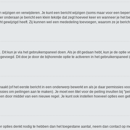
n wijzigen en verwijderen. Je kunt een bericht wijzigen (soms maar voor een beperkt
r onderaan je bericht een klein tekstje dat zegt hoeveel keer en wanneer je het beri
t gewijzigd heeft. Zij kunnen wel een mededeling toevoegen, waarom ze je bericht
 Dit kun je via het gebruikerspaneel doen. Als je dit gedaan hebt, kun je de optie
v
evoegd. Dit doe je door de bijhorende optie te activeren in het gebruikerspaneel (he
kt (of het eerste bericht in een onderwerp bewerkt en als je daar permissies voo
missies om peilingen aan te maken). Je moet een titel voor de peiling invullen bij "
iden door middel van een nieuwe regel. Je kunt ook instellen hoeveel opties een geb
meer opties denkt nodig te hebben dan het toegestane aantal, neem dan contact op m