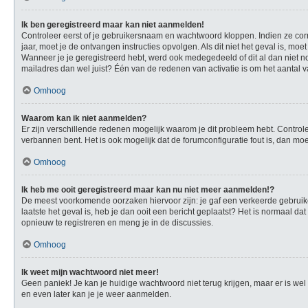
Ik ben geregistreerd maar kan niet aanmelden!
Controleer eerst of je gebruikersnaam en wachtwoord kloppen. Indien ze corre
jaar, moet je de ontvangen instructies opvolgen. Als dit niet het geval is, 
Wanneer je je geregistreerd hebt, werd ook medegedeeld of dit al dan niet no
mailadres dan wel juist? Één van de redenen van activatie is om het aantal v
Omhoog
Waarom kan ik niet aanmelden?
Er zijn verschillende redenen mogelijk waarom je dit probleem hebt. Controle
verbannen bent. Het is ook mogelijk dat de forumconfiguratie fout is, dan mo
Omhoog
Ik heb me ooit geregistreerd maar kan nu niet meer aanmelden!?
De meest voorkomende oorzaken hiervoor zijn: je gaf een verkeerde gebruike
laatste het geval is, heb je dan ooit een bericht geplaatst? Het is normaal 
opnieuw te registreren en meng je in de discussies.
Omhoog
Ik weet mijn wachtwoord niet meer!
Geen paniek! Je kan je huidige wachtwoord niet terug krijgen, maar er is w
en even later kan je je weer aanmelden.