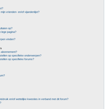
st?
mijn vrienden- en/of vijandenlijst?
ltaten op?
n lege pagina?
erpen vinden?
rs
en abonnement?
stellen op specifieke onderwerpen?
stellen op specifieke forums?
rum?
sbruik en/of wettelijke kwesties in verband met dit forum?
?