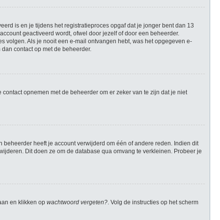
rd is en je tijdens het registratieproces opgaf dat je jonger bent dan 13
account geactiveerd wordt, ofwel door jezelf of door een beheerder.
ies volgen. Als je nooit een e-mail ontvangen hebt, was het opgegeven e-
m dan contact op met de beheerder.
e contact opnemen met de beheerder om er zeker van te zijn dat je niet
 beheerder heeft je account verwijderd om één of andere reden. Indien dit
verwijderen. Dit doen ze om de database qua omvang te verkleinen. Probeer je
gaan en klikken op
wachtwoord vergeten?
. Volg de instructies op het scherm