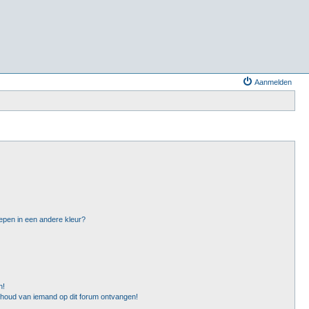
Aanmelden
epen in een andere kleur?
n!
nhoud van iemand op dit forum ontvangen!