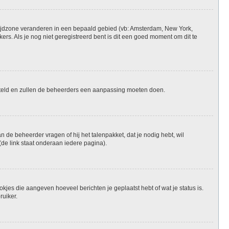
je tijdzone veranderen in een bepaald gebied (vb: Amsterdam, New York,
rs. Als je nog niet geregistreerd bent is dit een goed moment om dit te
ngesteld en zullen de beheerders een aanpassing moeten doen.
n de beheerder vragen of hij het talenpakket, dat je nodig hebt, wil
de link staat onderaan iedere pagina).
okjes die aangeven hoeveel berichten je geplaatst hebt of wat je status is.
ruiker.