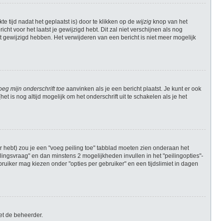
e tijd nadat het geplaatst is) door te klikken op de
wijzig
knop van het
cht voor het laatst je gewijzigd hebt. Dit zal niet verschijnen als nog
 gewijzigd hebben. Het verwijderen van een bericht is niet meer mogelijk
oeg mijn onderschrift toe
aanvinken als je een bericht plaatst. Je kunt er ook
t is nog altijd mogelijk om het onderschrift uit te schakelen als je het
r hebt) zou je een "voeg peiling toe" tabblad moeten zien onderaan het
peilingsvraag" en dan minstens 2 mogelijkheden invullen in het "peilingopties"-
ruiker mag kiezen onder "opties per gebruiker" en een tijdslimiet in dagen
et de beheerder.