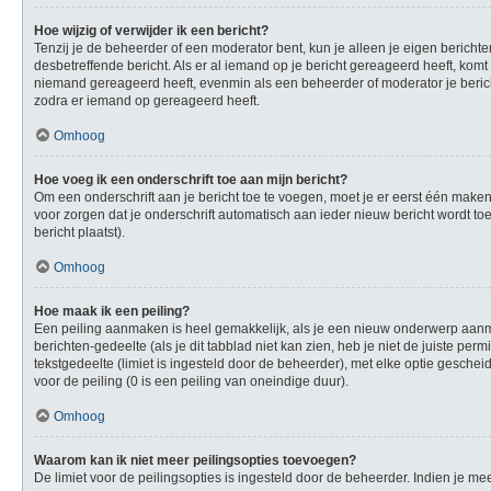
Hoe wijzig of verwijder ik een bericht?
Tenzij je de beheerder of een moderator bent, kun je alleen je eigen berichte
desbetreffende bericht. Als er al iemand op je bericht gereageerd heeft, komt e
niemand gereageerd heeft, evenmin als een beheerder of moderator je berich
zodra er iemand op gereageerd heeft.
Omhoog
Hoe voeg ik een onderschrift toe aan mijn bericht?
Om een onderschrift aan je bericht toe te voegen, moet je er eerst één maken.
voor zorgen dat je onderschrift automatisch aan ieder nieuw bericht wordt toeg
bericht plaatst).
Omhoog
Hoe maak ik een peiling?
Een peiling aanmaken is heel gemakkelijk, als je een nieuw onderwerp aanmaa
berichten-gedeelte (als je dit tabblad niet kan zien, heb je niet de juiste per
tekstgedeelte (limiet is ingesteld door de beheerder), met elke optie gesche
voor de peiling (0 is een peiling van oneindige duur).
Omhoog
Waarom kan ik niet meer peilingsopties toevoegen?
De limiet voor de peilingsopties is ingesteld door de beheerder. Indien je 