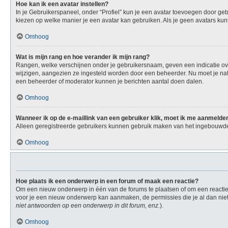
Hoe kan ik een avatar instellen?
In je Gebruikerspaneel, onder “Profiel” kun je een avatar toevoegen door ge
kiezen op welke manier je een avatar kan gebruiken. Als je geen avatars ku
Omhoog
Wat is mijn rang en hoe verander ik mijn rang?
Rangen, welke verschijnen onder je gebruikersnaam, geven een indicatie over
wijzigen, aangezien ze ingesteld worden door een beheerder. Nu moet je natu
een beheerder of moderator kunnen je berichten aantal doen dalen.
Omhoog
Wanneer ik op de e-maillink van een gebruiker klik, moet ik me aanmelde
Alleen geregistreerde gebruikers kunnen gebruik maken van het ingebouwde 
Omhoog
Hoe plaats ik een onderwerp in een forum of maak een reactie?
Om een nieuw onderwerp in één van de forums te plaatsen of om een reactie 
voor je een nieuw onderwerp kan aanmaken, de permissies die je al dan niet
niet antwoorden op een onderwerp in dit forum, enz.
).
Omhoog