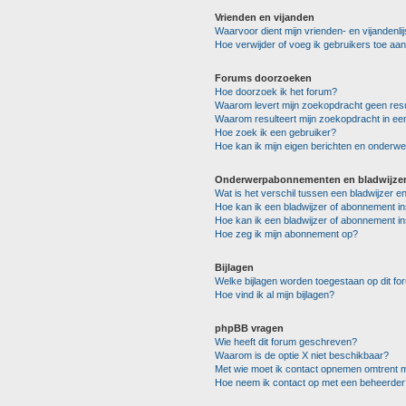
Vrienden en vijanden
Waarvoor dient mijn vrienden- en vijandenlij
Hoe verwijder of voeg ik gebruikers toe aan 
Forums doorzoeken
Hoe doorzoek ik het forum?
Waarom levert mijn zoekopdracht geen resu
Waarom resulteert mijn zoekopdracht in ee
Hoe zoek ik een gebruiker?
Hoe kan ik mijn eigen berichten en onderw
Onderwerpabonnementen en bladwijze
Wat is het verschil tussen een bladwijzer 
Hoe kan ik een bladwijzer of abonnement in
Hoe kan ik een bladwijzer of abonnement in
Hoe zeg ik mijn abonnement op?
Bijlagen
Welke bijlagen worden toegestaan op dit fo
Hoe vind ik al mijn bijlagen?
phpBB vragen
Wie heeft dit forum geschreven?
Waarom is de optie X niet beschikbaar?
Met wie moet ik contact opnemen omtrent mi
Hoe neem ik contact op met een beheerder