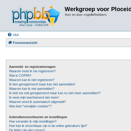
Werkgroep voor Plocei
Voor en door vogelliefhebbers
V&A
Forumoverzicht
Aanmeld- en registratievragen
Waarom moet ik me registreren?
Wat is COPPA?
Waarom kan ik niet registreren?
Ik ben geregistreerd maar kan niet aanmelden!
Waarom kan ik niet aanmelden?
Ik heb me ooit geregistreerd maar kan nu niet meer aanmelden!?
Ik weet mijn wachtwoord niet meer!
Waarom word ik automatisch afgemeld?
Wat doet "verwijder cookies"?
Gebruikersvoorkeuren en instellingen
Hoe verander ik mijn instellingen?
Hoe kan ik onzichtbaar zijn in de online gebruikers lijst?
De tijden zijn niet correct!