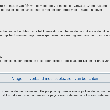
bruik te maken van één van de volgende vier methodes: Gravatar, Galerij, Afstand o
nt gebruiken, neem dan contact op met een beheerder voor je vragen hierover.
 het aantal berchten dat je hebt gemaakt of om bepaalde gebruikers te identificer
urlijk het forum niet beginnen te spammen met onzinnig veel berichten, gewoon voo
n?
e-mailformulier (indien de beheerder dit heeft ingeschakeld). Dit om misbruik va
Vragen in verband met het plaatsen van berichten
op een onderwerp te maken, klik je op de bijhorende knop op ofwel de pagina met
 hebt in het forum staan onderaan de pagina met onderwerpen of in een onderwerp 