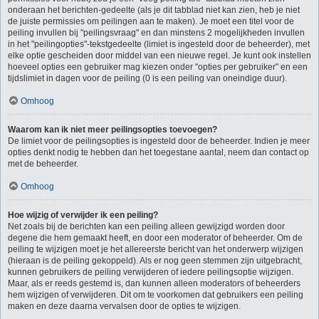
onderaan het berichten-gedeelte (als je dit tabblad niet kan zien, heb je niet
de juiste permissies om peilingen aan te maken). Je moet een titel voor de
peiling invullen bij "peilingsvraag" en dan minstens 2 mogelijkheden invullen
in het "peilingopties"-tekstgedeelte (limiet is ingesteld door de beheerder), met
elke optie gescheiden door middel van een nieuwe regel. Je kunt ook instellen
hoeveel opties een gebruiker mag kiezen onder "opties per gebruiker" en een
tijdslimiet in dagen voor de peiling (0 is een peiling van oneindige duur).
Omhoog
Waarom kan ik niet meer peilingsopties toevoegen?
De limiet voor de peilingsopties is ingesteld door de beheerder. Indien je meer
opties denkt nodig te hebben dan het toegestane aantal, neem dan contact op
met de beheerder.
Omhoog
Hoe wijzig of verwijder ik een peiling?
Net zoals bij de berichten kan een peiling alleen gewijzigd worden door
degene die hem gemaakt heeft, en door een moderator of beheerder. Om de
peiling te wijzigen moet je het allereerste bericht van het onderwerp wijzigen
(hieraan is de peiling gekoppeld). Als er nog geen stemmen zijn uitgebracht,
kunnen gebruikers de peiling verwijderen of iedere peilingsoptie wijzigen.
Maar, als er reeds gestemd is, dan kunnen alleen moderators of beheerders
hem wijzigen of verwijderen. Dit om te voorkomen dat gebruikers een peiling
maken en deze daarna vervalsen door de opties te wijzigen.