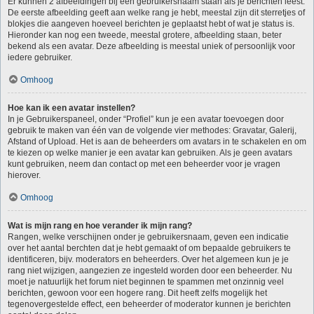
Er kunnen 2 afbeeldingen bij een gebruikersnaam staan als je berichten leest.
De eerste afbeelding geeft aan welke rang je hebt, meestal zijn dit sterretjes of
blokjes die aangeven hoeveel berichten je geplaatst hebt of wat je status is.
Hieronder kan nog een tweede, meestal grotere, afbeelding staan, beter
bekend als een avatar. Deze afbeelding is meestal uniek of persoonlijk voor
iedere gebruiker.
Omhoog
Hoe kan ik een avatar instellen?
In je Gebruikerspaneel, onder “Profiel” kun je een avatar toevoegen door
gebruik te maken van één van de volgende vier methodes: Gravatar, Galerij,
Afstand of Upload. Het is aan de beheerders om avatars in te schakelen en om
te kiezen op welke manier je een avatar kan gebruiken. Als je geen avatars
kunt gebruiken, neem dan contact op met een beheerder voor je vragen
hierover.
Omhoog
Wat is mijn rang en hoe verander ik mijn rang?
Rangen, welke verschijnen onder je gebruikersnaam, geven een indicatie
over het aantal berchten dat je hebt gemaakt of om bepaalde gebruikers te
identificeren, bijv. moderators en beheerders. Over het algemeen kun je je
rang niet wijzigen, aangezien ze ingesteld worden door een beheerder. Nu
moet je natuurlijk het forum niet beginnen te spammen met onzinnig veel
berichten, gewoon voor een hogere rang. Dit heeft zelfs mogelijk het
tegenovergestelde effect, een beheerder of moderator kunnen je berichten