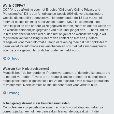
Wat is COPPA?
COPPA is de afkorting voor het Engelse "Children’s Online Privacy and
Protection Act". Dit is een Amerikaanse wet uit 1998 die vereist dat iedere
website die mogelijk gegevens van jongeren onder de 13 jaar verzamelt,
hiervoor de toestemming heeft van de ouders. Deze toestemming moet
schriftelijk of op een andere wijze gegeven worden, zodat de ouders weten dat
de website persoonlijke gegevens van hun kind, jonger dan 13, heeft. Indien
je niet zeker bent of deze wet al dan niet op jou of de website waarop je wil
registreren van toepassing is, neem dan contact op met een juridisch
raadgever voor meer informatie. Houd er rekening mee dat het phpBB-team
geen wettelijke informatie kan verschaffen en ook niet het aanspreekpunt is
voor deze wetgeving, tenzij dit hieronder vermeld wordt.
Omhoog
Waarom kan ik niet registreren?
Mogelijk heeft de beheerder je IP-adres verbannen, of de gebruikersnaam die
je opgeeft verboden. Tevens is het mogelijk dat de beheerder de registratie
mogelijkheid heeft uitgeschakeld om zo de registratie van nieuwe gebruikers
te voorkomen. Neem contact op met de beheerder voor verdere hulp.
Omhoog
Ik ben geregistreerd maar kan niet aanmelden!
Controleer eerst of je gebruikersnaam en wachtwoord kloppen. Indien ze
correct zijn, kan één of meerdere zaken hiervan de oorzaak zijn. Indien