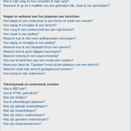
Wat is mijn rang en hoe verander ik mijn rang?
Wanneer ik op de e-maillink van een gebruiker klik, moet ik me aanmelden?
Vragen in verband met het plaatsen van berichten
Hoe plaats ik een onderwerp in een forum of maak een reactie?
Hoe wijzig of verwijder ik een bericht?
Hoe voeg ik een onderschrift toe aan mijn bericht?
Hoe maak ik een peiling?
Waarom kan ik niet meer peilingsopties toevoegen?
Hoe wijzig of verwijder ik een peiling?
Waarom kan ik een bepaald forum niet openen?
Waarom kan ik geen bijlagen toevoegen?
Waarom ontving ik een waarschuwing?
Hoe kan ik berichten aan een moderator melden?
Waarvoor dient de "Opslaan"-knop bij het plaatsen van een bericht?
Waarom moet mijn bericht goedgekeurd worden?
Hoe bump ik mijn onderwerp?
Tekstopmaak en onderwerp soorten
Wat is BBCode?
Kan ik HTML gebruiken?
Wat zijn Smilies?
Kan ik afbeeldingen plaatsen?
Wat zijn globale mededelingen?
Wat zijn mededelingen?
Wat zijn sticky onderwerpen?
Wat zijn gesloten onderwerpen?
Wat zijn onderwerpiconen?