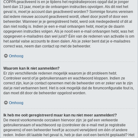
COPPA geactiveerd is en je tijdens het registratieproces opgaf dat je jonger
bent dan 13 jaar, moet je de ontvangen instructies opvolgen. Als dit niet het
geval is, moet je account dan geactiveerd worden? Sommige forums vereisen
dat iedere nieuwe account geactiveerd wordt, ofwel door jezelf of door een
beheerder. Wanneer je je geregistreerd hebt, werd ook medegedeeld of dit al
dan niet nodig is. Indien je een e-mail ontvangen hebt, moet je de daarin
opgegeven instructies volgen. Als je nooit een e-mail ontvangen hebt, was het
opgegeven e-mailadres dan wel juist? Één van de redenen van activatie is om
het aantal valse accounts te doen dalen. Als je zeker bent dat je e-mailadres
correct was, neem dan contact op met de beheerder.
Omhoog
Waarom kan ik niet aanmelden?
Er zijn verschillende redenen mogelijk waarom je dit probleem hebt.
Controleer eerst of je gebruikersnaam en wachtwoord kloppen. Indien ze
correct zijn, kun je contact opnemen met de beheerder om er zeker van te zijn
dat je niet verbannen bent. Het is ook mogelijk dat de forumconfiguratie fout is,
dan moet dit door de beheerder opgelost worden.
Omhoog
Ik heb me ooit geregistreerd maar kan nu niet meer aanmelden!?
De meest voorkomende oorzaken hiervoor zijn: je gaf een verkeerde
gebruikersnaam of wachtwoord op (controleer de e-mail met je registratie
gegevens) of een beheerder heeft je account verwijderd om één of andere
reden. Indien dit laatste het geval is, heb je dan ooit een bericht geplaatst? Het