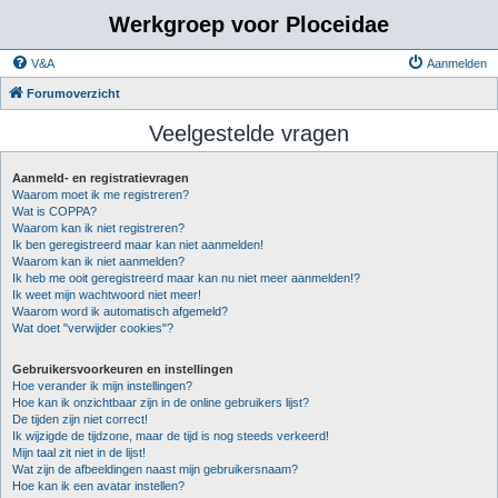
Werkgroep voor Ploceidae
V&A
Aanmelden
Forumoverzicht
Veelgestelde vragen
Aanmeld- en registratievragen
Waarom moet ik me registreren?
Wat is COPPA?
Waarom kan ik niet registreren?
Ik ben geregistreerd maar kan niet aanmelden!
Waarom kan ik niet aanmelden?
Ik heb me ooit geregistreerd maar kan nu niet meer aanmelden!?
Ik weet mijn wachtwoord niet meer!
Waarom word ik automatisch afgemeld?
Wat doet "verwijder cookies"?
Gebruikersvoorkeuren en instellingen
Hoe verander ik mijn instellingen?
Hoe kan ik onzichtbaar zijn in de online gebruikers lijst?
De tijden zijn niet correct!
Ik wijzigde de tijdzone, maar de tijd is nog steeds verkeerd!
Mijn taal zit niet in de lijst!
Wat zijn de afbeeldingen naast mijn gebruikersnaam?
Hoe kan ik een avatar instellen?