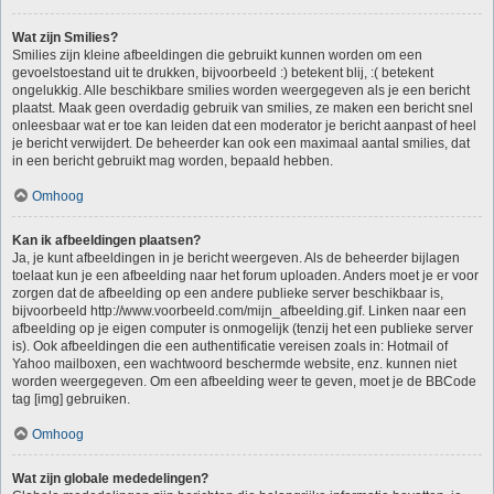
Wat zijn Smilies?
Smilies zijn kleine afbeeldingen die gebruikt kunnen worden om een
gevoelstoestand uit te drukken, bijvoorbeeld :) betekent blij, :( betekent
ongelukkig. Alle beschikbare smilies worden weergegeven als je een bericht
plaatst. Maak geen overdadig gebruik van smilies, ze maken een bericht snel
onleesbaar wat er toe kan leiden dat een moderator je bericht aanpast of heel
je bericht verwijdert. De beheerder kan ook een maximaal aantal smilies, dat
in een bericht gebruikt mag worden, bepaald hebben.
Omhoog
Kan ik afbeeldingen plaatsen?
Ja, je kunt afbeeldingen in je bericht weergeven. Als de beheerder bijlagen
toelaat kun je een afbeelding naar het forum uploaden. Anders moet je er voor
zorgen dat de afbeelding op een andere publieke server beschikbaar is,
bijvoorbeeld http://www.voorbeeld.com/mijn_afbeelding.gif. Linken naar een
afbeelding op je eigen computer is onmogelijk (tenzij het een publieke server
is). Ook afbeeldingen die een authentificatie vereisen zoals in: Hotmail of
Yahoo mailboxen, een wachtwoord beschermde website, enz. kunnen niet
worden weergegeven. Om een afbeelding weer te geven, moet je de BBCode
tag [img] gebruiken.
Omhoog
Wat zijn globale mededelingen?