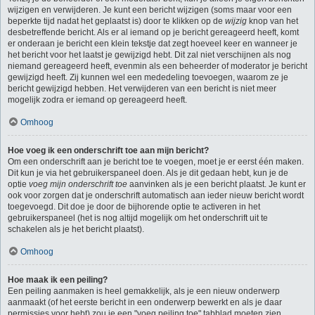
wijzigen en verwijderen. Je kunt een bericht wijzigen (soms maar voor een
beperkte tijd nadat het geplaatst is) door te klikken op de
wijzig
knop van het
desbetreffende bericht. Als er al iemand op je bericht gereageerd heeft, komt
er onderaan je bericht een klein tekstje dat zegt hoeveel keer en wanneer je
het bericht voor het laatst je gewijzigd hebt. Dit zal niet verschijnen als nog
niemand gereageerd heeft, evenmin als een beheerder of moderator je bericht
gewijzigd heeft. Zij kunnen wel een mededeling toevoegen, waarom ze je
bericht gewijzigd hebben. Het verwijderen van een bericht is niet meer
mogelijk zodra er iemand op gereageerd heeft.
Omhoog
Hoe voeg ik een onderschrift toe aan mijn bericht?
Om een onderschrift aan je bericht toe te voegen, moet je er eerst één maken.
Dit kun je via het gebruikerspaneel doen. Als je dit gedaan hebt, kun je de
optie
voeg mijn onderschrift toe
aanvinken als je een bericht plaatst. Je kunt er
ook voor zorgen dat je onderschrift automatisch aan ieder nieuw bericht wordt
toegevoegd. Dit doe je door de bijhorende optie te activeren in het
gebruikerspaneel (het is nog altijd mogelijk om het onderschrift uit te
schakelen als je het bericht plaatst).
Omhoog
Hoe maak ik een peiling?
Een peiling aanmaken is heel gemakkelijk, als je een nieuw onderwerp
aanmaakt (of het eerste bericht in een onderwerp bewerkt en als je daar
permissies voor hebt) zou je een "voeg peiling toe" tabblad moeten zien