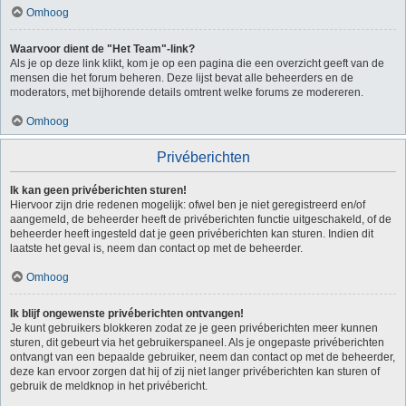
Omhoog
Waarvoor dient de "Het Team"-link?
Als je op deze link klikt, kom je op een pagina die een overzicht geeft van de
mensen die het forum beheren. Deze lijst bevat alle beheerders en de
moderators, met bijhorende details omtrent welke forums ze modereren.
Omhoog
Privéberichten
Ik kan geen privéberichten sturen!
Hiervoor zijn drie redenen mogelijk: ofwel ben je niet geregistreerd en/of
aangemeld, de beheerder heeft de privéberichten functie uitgeschakeld, of de
beheerder heeft ingesteld dat je geen privéberichten kan sturen. Indien dit
laatste het geval is, neem dan contact op met de beheerder.
Omhoog
Ik blijf ongewenste privéberichten ontvangen!
Je kunt gebruikers blokkeren zodat ze je geen privéberichten meer kunnen
sturen, dit gebeurt via het gebruikerspaneel. Als je ongepaste privéberichten
ontvangt van een bepaalde gebruiker, neem dan contact op met de beheerder,
deze kan ervoor zorgen dat hij of zij niet langer privéberichten kan sturen of
gebruik de meldknop in het privébericht.