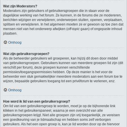
Wat zijn Moderators?
Moderators zijn gebruikers of gebruikersgroepen die in staan voor de
dagelijkse werking van het forum. Ze kunnen, in de forums die ze modereren,
berichten wijzigen en verwijderen; onderwerpen sluiten, openen, verplaatsen,
splitsen en verwijderen. In het algemeen moeten ze er gewoon op toe zien dat
mensen niet van het onderwerp afwijken (
off-topic
gaan) of ongepaste inhoud
plaatsen.
Omhoog
Wat zijn gebruikersgroepen?
Als de beheerder gebruikers wil groeperen, kan hij/zij dit doen door middel
van gebruikersgroepen. Gebruikers kunnen van meerdere groepen lid zijn (dit
verschilt per forum), deze groepen kunnen verschillende
permissies/toegangspermissies hebben. Op deze manier is het voor de
beheerder een stuk gemakkelijker meerdere moderators aan een forum toe te
wijzen, bepaalde gebruikers toegang tot een privéforum te verlenen, enz.
Omhoog
Hoe word ik lid van een gebruikersgroep?
Om lid van een gebruikersgroep te worden, moet je op de bijhorende link
klikken in het gebruikerspaneel, waarna je een overzicht van alle
gebruikersgroepen krijgt. Niet alle groepen zijn vrij toegankelijk, ze vereisen
een goedkeuring van je lidmaatschap en hebben soms zelf verborgen
gebruikers. Als het een open groep is, kan je lid worden door op de hiervoor