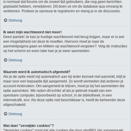
is normaal dat forums om de zoveel tijd gebruikers, die nog geen berichten
geplaatst hebben, verwijderen. Dit doen ze om de database qua omvang te
verkleinen. Probeer je opnieuw te registreren en meng je in de discussies.
Omhoog
Ik weet mijn wachtwoord niet meer!
Geen paniek! Je kan je huidige wachtwoord niet terug krijgen, maar er is wel
een mogelijkheid om deze te resetten. Hiervoor moet je naar de
aanmeldpagina gaan en klikken op
wachtwoord vergeten?
. Volg de instructies
op het scherm en even later kan je je weer aanmelden.
Omhoog
Waarom word ik automatisch afgemeld?
Als je de optie
meld mij automatisch aan bij ieder bezoek
niet aanvinkt, blijf je
maar voor een bepaalde tijd aangemeld. Zo wordt vermeden dat anderen je
account misbruiken. Om aangemeld te blijven, moet je bij het aanmelden die
optie aanvinken. We raden dit echter af als je gebruik maakt van een
openbare computer, bijvoorbeeld op school, in de bibliotheek, in een
internetcafé, enz. Als deze optie niet beschikbaar is, heeft de beheerder deze
uitgeschakeld.
Omhoog
Wat doet "verwijder cookies"?
"Verwijder cookies" zorgt dat alle cookies die door phpBB3 zijn aangemaakt,