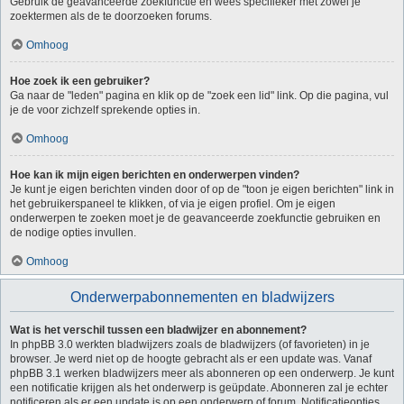
Gebruik de geavanceerde zoekfunctie en wees specifieker met zowel je
zoektermen als de te doorzoeken forums.
Omhoog
Hoe zoek ik een gebruiker?
Ga naar de "leden" pagina en klik op de "zoek een lid" link. Op die pagina, vul
je de voor zichzelf sprekende opties in.
Omhoog
Hoe kan ik mijn eigen berichten en onderwerpen vinden?
Je kunt je eigen berichten vinden door of op de "toon je eigen berichten" link in
het gebruikerspaneel te klikken, of via je eigen profiel. Om je eigen
onderwerpen te zoeken moet je de geavanceerde zoekfunctie gebruiken en
de nodige opties invullen.
Omhoog
Onderwerpabonnementen en bladwijzers
Wat is het verschil tussen een bladwijzer en abonnement?
In phpBB 3.0 werkten bladwijzers zoals de bladwijzers (of favorieten) in je
browser. Je werd niet op de hoogte gebracht als er een update was. Vanaf
phpBB 3.1 werken bladwijzers meer als abonneren op een onderwerp. Je kunt
een notificatie krijgen als het onderwerp is geüpdate. Abonneren zal je echter
notificeren als er een update is op een onderwerp of forum. Notificatieopties