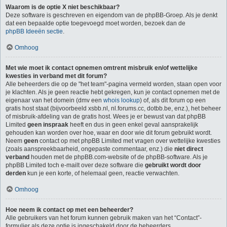
Waarom is de optie X niet beschikbaar?
Deze software is geschreven en eigendom van de phpBB-Groep. Als je denkt
dat een bepaalde optie toegevoegd moet worden, bezoek dan de
phpBB Ideeën sectie
.
Omhoog
Met wie moet ik contact opnemen omtrent misbruik en/of wettelijke
kwesties in verband met dit forum?
Alle beheerders die op de "het team"-pagina vermeld worden, staan open voor
je klachten. Als je geen reactie hebt gekregen, kun je contact opnemen met de
eigenaar van het domein (dmv een
whois lookup
) of, als dit forum op een
gratis host staat (bijvoorbeeld xsbb.nl, nl.forums.cc, dotbb.be, enz.), het beheer
of misbruik-afdeling van de gratis host. Wees je er bewust van dat phpBB
Limited
geen inspraak
heeft en dus in geen enkel geval aansprakelijk
gehouden kan worden over hoe, waar en door wie dit forum gebruikt wordt.
Neem
geen
contact op met phpBB Limited met vragen over wettelijke kwesties
(zoals aanspreekbaarheid, ongepaste commentaar, enz.) die
niet direct
verband
houden met de phpBB.com-website of de phpBB-software. Als je
phpBB Limited toch e-mailt over deze software die
gebruikt wordt door
derden
kun je een korte, of helemaal geen, reactie verwachten.
Omhoog
Hoe neem ik contact op met een beheerder?
Alle gebruikers van het forum kunnen gebruik maken van het “Contact”-
formulier als deze optie is ingeschakeld door de beheerders.