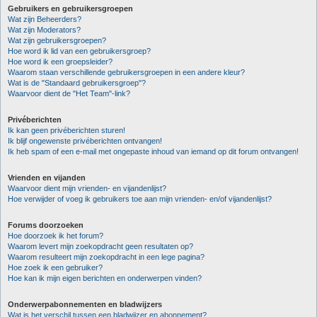
Gebruikers en gebruikersgroepen
Wat zijn Beheerders?
Wat zijn Moderators?
Wat zijn gebruikersgroepen?
Hoe word ik lid van een gebruikersgroep?
Hoe word ik een groepsleider?
Waarom staan verschillende gebruikersgroepen in een andere kleur?
Wat is de "Standaard gebruikersgroep"?
Waarvoor dient de "Het Team"-link?
Privéberichten
Ik kan geen privéberichten sturen!
Ik blijf ongewenste privéberichten ontvangen!
Ik heb spam of een e-mail met ongepaste inhoud van iemand op dit forum ontvangen!
Vrienden en vijanden
Waarvoor dient mijn vrienden- en vijandenlijst?
Hoe verwijder of voeg ik gebruikers toe aan mijn vrienden- en/of vijandenlijst?
Forums doorzoeken
Hoe doorzoek ik het forum?
Waarom levert mijn zoekopdracht geen resultaten op?
Waarom resulteert mijn zoekopdracht in een lege pagina?
Hoe zoek ik een gebruiker?
Hoe kan ik mijn eigen berichten en onderwerpen vinden?
Onderwerpabonnementen en bladwijzers
Wat is het verschil tussen een bladwijzer en abonnement?