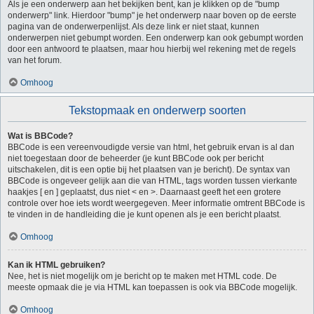
Als je een onderwerp aan het bekijken bent, kan je klikken op de "bump
onderwerp" link. Hierdoor "bump" je het onderwerp naar boven op de eerste
pagina van de onderwerpenlijst. Als deze link er niet staat, kunnen
onderwerpen niet gebumpt worden. Een onderwerp kan ook gebumpt worden
door een antwoord te plaatsen, maar hou hierbij wel rekening met de regels
van het forum.
Omhoog
Tekstopmaak en onderwerp soorten
Wat is BBCode?
BBCode is een vereenvoudigde versie van html, het gebruik ervan is al dan
niet toegestaan door de beheerder (je kunt BBCode ook per bericht
uitschakelen, dit is een optie bij het plaatsen van je bericht). De syntax van
BBCode is ongeveer gelijk aan die van HTML, tags worden tussen vierkante
haakjes [ en ] geplaatst, dus niet < en >. Daarnaast geeft het een grotere
controle over hoe iets wordt weergegeven. Meer informatie omtrent BBCode is
te vinden in de handleiding die je kunt openen als je een bericht plaatst.
Omhoog
Kan ik HTML gebruiken?
Nee, het is niet mogelijk om je bericht op te maken met HTML code. De
meeste opmaak die je via HTML kan toepassen is ook via BBCode mogelijk.
Omhoog