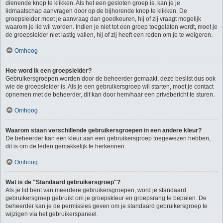
dienende knop te klikken. Als het een gesloten groep is, kan je je
lidmaatschap aanvragen door op de bijhorende knop te klikken. De
groepsleider moet je aanvraag dan goedkeuren, hij of zij vraagt mogelijk
waarom je lid wil worden. Indien je niet tot een groep toegelaten wordt, moet je
de groepsleider niet lastig vallen, hij of zij heeft een reden om je te weigeren.
Omhoog
Hoe word ik een groepsleider?
Gebruikersgroepen worden door de beheerder gemaakt, deze beslist dus ook
wie de groepsleider is. Als je een gebruikersgroep wil starten, moet je contact
opnemen met de beheerder, dit kan door hem/haar een privébericht te sturen.
Omhoog
Waarom staan verschillende gebruikersgroepen in een andere kleur?
De beheerder kan een kleur aan een gebruikersgroep toegewezen hebben,
dit is om de leden gemakkelijk te herkennen.
Omhoog
Wat is de "Standaard gebruikersgroep"?
Als je lid bent van meerdere gebruikersgroepen, word je standaard
gebruikersgroep gebruikt om je groepskleur en groepsrang te bepalen. De
beheerder kan je de permissies geven om je standaard gebruikersgroep te
wijzigen via het gebruikerspaneel.