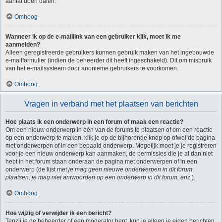
aantal doen dalen.
Omhoog
Wanneer ik op de e-maillink van een gebruiker klik, moet ik me
aanmelden?
Alleen geregistreerde gebruikers kunnen gebruik maken van het ingebouwde
e-mailformulier (indien de beheerder dit heeft ingeschakeld). Dit om misbruik
van het e-mailsysteem door anonieme gebruikers te voorkomen.
Omhoog
Vragen in verband met het plaatsen van berichten
Hoe plaats ik een onderwerp in een forum of maak een reactie?
Om een nieuw onderwerp in één van de forums te plaatsen of om een reactie
op een onderwerp te maken, klik je op de bijhorende knop op ofwel de pagina
met onderwerpen of in een bepaald onderwerp. Mogelijk moet je je registreren
voor je een nieuw onderwerp kan aanmaken, de permissies die je al dan niet
hebt in het forum staan onderaan de pagina met onderwerpen of in een
onderwerp (de lijst met
je mag geen nieuwe onderwerpen in dit forum
plaatsen, je mag niet antwoorden op een onderwerp in dit forum, enz.
).
Omhoog
Hoe wijzig of verwijder ik een bericht?
Tenzij je de beheerder of een moderator bent, kun je alleen je eigen berichten