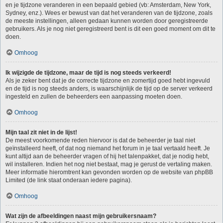
en je tijdzone veranderen in een bepaald gebied (vb: Amsterdam, New York,
Sydney, enz.). Wees er bewust van dat het veranderen van de tijdzone, zoals
de meeste instellingen, alleen gedaan kunnen worden door geregistreerde
gebruikers. Als je nog niet geregistreerd bent is dit een goed moment om dit te
doen.
Omhoog
Ik wijzigde de tijdzone, maar de tijd is nog steeds verkeerd!
Als je zeker bent dat je de correcte tijdzone en zomertijd goed hebt ingevuld
en de tijd is nog steeds anders, is waarschijnlijk de tijd op de server verkeerd
ingesteld en zullen de beheerders een aanpassing moeten doen.
Omhoog
Mijn taal zit niet in de lijst!
De meest voorkomende reden hiervoor is dat de beheerder je taal niet
geïnstalleerd heeft, of dat nog niemand het forum in je taal vertaald heeft. Je
kunt altijd aan de beheerder vragen of hij het talenpakket, dat je nodig hebt,
wil installeren. Indien het nog niet bestaat, mag je gerust de vertaling maken.
Meer informatie hieromtrent kan gevonden worden op de website van phpBB
Limited (de link staat onderaan iedere pagina).
Omhoog
Wat zijn de afbeeldingen naast mijn gebruikersnaam?