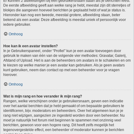
Er kunnen 2 afbeeldingen bij een gebruikersnaam staan als je berichten leest.
De eerste afbeelding geeft aan welke rang je hebt, meestal zijn dit sterretjes of
blokjes die aangeven hoeveel berichten je geplaatst hebt of wat je status is.
Hieronder kan nog een tweede, meestal grotere, afbeelding staan, beter
bekend als een avatar. Deze afbeelding is meestal uniek of persoonlijk voor
iedere gebruiker.
Omhoog
Hoe kan ik een avatar instellen?
In je Gebruikerspaneel, onder “Profiel” kun je een avatar toevoegen door
gebruik te maken van één van de volgende vier methodes: Gravatar, Galerij,
Afstand of Upload. Het is aan de beheerders om avatars in te schakelen en om
te kiezen op welke manier je een avatar kan gebruiken. Als je geen avatars
kunt gebruiken, neem dan contact op met een beheerder voor je vragen
hierover.
Omhoog
Wat is mijn rang en hoe verander ik mijn rang?
Rangen, welke verschijnen onder je gebruikersnaam, geven een indicatie
over het aantal berchten dat je hebt gemaakt of om bepaalde gebruikers te
identificeren, bijv. moderators en beheerders. Over het algemeen kun je je
rang niet wijzigen, aangezien ze ingesteld worden door een beheerder. Nu
moet je natuurlijk het forum niet beginnen te spammen met onzinnig veel
berichten, gewoon voor een hogere rang. Dit heeft zelfs mogelijk het
tegenovergestelde effect, een beheerder of moderator kunnen je berichten