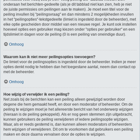
onderaan het berichten-gedeelte (als je dit tabblad niet kan zien, heb je niet
de juiste permissies om peilingen aan te maken). Je moet een titel voor de
peiling invullen bij "peilingsvraag" en dan minstens 2 mogelijkheden invullen
in het "peilingopties"-tekstgedeelte (limiet is ingesteld door de beheerder), met
elke optie gescheiden door middel van een nieuwe regel. Je kunt ook instellen
hoeveel opties een gebruiker mag kiezen onder "opties per gebruiker" en een
tijdslimiet in dagen voor de peiling (0 is een peiling van oneindige duur).
Omhoog
Waarom kan ik niet meer peilingsopties toevoegen?
De limiet voor de peilingsopties is ingesteld door de beheerder. Indien je meer
opties denkt nodig te hebben dan het toegestane aantal, neem dan contact op
met de beheerder.
Omhoog
Hoe wijzig of verwijder ik een peiling?
Net zoals bij de berichten kan een peiling alleen gewijzigd worden door
degene die hem gemaakt heeft, en door een moderator of beheerder. Om de
peiling te wijzigen moet je het allereerste bericht van het onderwerp wijzigen
(hieraan is de peiling gekoppeld). Als er nog geen stemmen zijn uitgebracht,
kunnen gebruikers de peiling verwijderen of iedere peilingsoptie wijzigen.
Maar, als er reeds gestemd is, dan kunnen alleen moderators of beheerders
hem wijzigen of verwijderen. Dit om te voorkomen dat gebruikers een peiling
maken en deze daarna vervalsen door de opties te wijzigen.