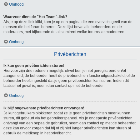
Omhoog
Waarvoor dient de "Het Team"-link?
Als je op deze link klikt, kom je op een pagina die een overzicht geeft van de
mensen die het forum beheren. Deze lijst bevat alle beheerders en de
moderators, met bijhorende details omtrent welke forums ze modereren.
Omhoog
Privéberichten
Ik kan geen privéberichten sturen!
Hiervoor zijn drie redenen mogelijk: ofwel ben je niet geregistreerd en/of
aangemeld, de beheerder heeft de privéberichten functie uitgeschakeld, of de
beheerder heeft ingesteld dat je geen privéberichten kan sturen. Indien dit
laatste het geval is, neem dan contact op met de beheerder.
Omhoog
Ik blijf ongewenste privéberichten ontvangen!
Je kunt gebruikers blokkeren zodat ze je geen privéberichten meer kunnen
sturen, dit gebeurt via het gebruikerspaneel. Als je ongepaste privéberichten
ontvangt van een bepaalde gebruiker, neem dan contact op met de beheerder,
deze kan ervoor zorgen dat hij of zij niet langer privéberichten kan sturen of
gebruik de meldknop in het privébericht.