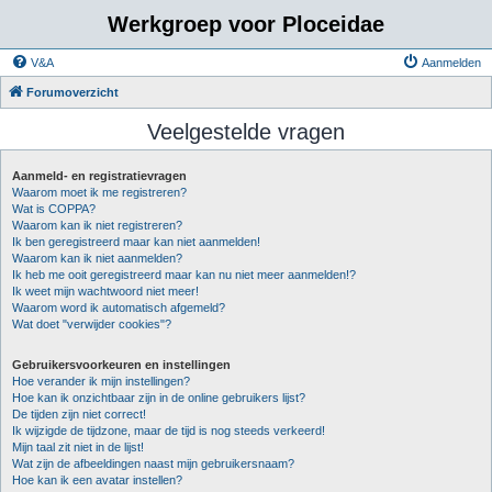
Werkgroep voor Ploceidae
V&A
Aanmelden
Forumoverzicht
Veelgestelde vragen
Aanmeld- en registratievragen
Waarom moet ik me registreren?
Wat is COPPA?
Waarom kan ik niet registreren?
Ik ben geregistreerd maar kan niet aanmelden!
Waarom kan ik niet aanmelden?
Ik heb me ooit geregistreerd maar kan nu niet meer aanmelden!?
Ik weet mijn wachtwoord niet meer!
Waarom word ik automatisch afgemeld?
Wat doet "verwijder cookies"?
Gebruikersvoorkeuren en instellingen
Hoe verander ik mijn instellingen?
Hoe kan ik onzichtbaar zijn in de online gebruikers lijst?
De tijden zijn niet correct!
Ik wijzigde de tijdzone, maar de tijd is nog steeds verkeerd!
Mijn taal zit niet in de lijst!
Wat zijn de afbeeldingen naast mijn gebruikersnaam?
Hoe kan ik een avatar instellen?