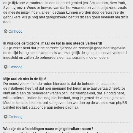
en je tijdzone veranderen in een bepaald gebied (vb: Amsterdam, New York,
Sydney, enz.). Wees er bewust van dat het veranderen van de tijdzone, zoals
de meeste instellingen, alleen gedaan kunnen worden door geregistreerde
gebruikers. Als je nog niet geregistreerd bent is dit een goed moment om dit te
doen.
Omhoog
Ik wijzigde de tijdzone, maar de tijd is nog steeds verkeerd!
Als je zeker bent dat je de correcte tijdzone en zomertijd goed hebt ingevuld
en de tijd is nog steeds anders, is waarschijnlijk de tijd op de server verkeerd
ingesteld en zullen de beheerders een aanpassing moeten doen.
Omhoog
Mijn taal zit niet in de lijst!
De meest voorkomende reden hiervoor is dat de beheerder je taal niet
geïnstalleerd heeft, of dat nog niemand het forum in je taal vertaald heeft. Je
kunt altijd aan de beheerder vragen of hij het talenpakket, dat je nodig hebt,
wil installeren. Indien het nog niet bestaat, mag je gerust de vertaling maken.
Meer informatie hieromtrent kan gevonden worden op de website van phpBB
Limited (de link staat onderaan iedere pagina).
Omhoog
Wat zijn de afbeeldingen naast mijn gebruikersnaam?