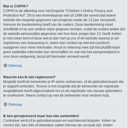
Wat is COPPA?
COPPA is de afkorting voor het Engelse "Children’s Online Privacy and
Protection Act". Dit is een Amerikaanse wet uit 1998 die vereist dat iedere
website die mogelijk gegevens van jongeren onder de 13 jaar verzamelt,
hiervoor de toestemming heeft van de ouders. Deze toestemming moet
schriftelijk of op een andere wijze gegeven worden, zodat de ouders weten dat
de website persoonlijke gegevens van hun kind, jonger dan 13, heeft. Indien
je niet zeker bent of deze wet al dan niet op jou of de website waarop je wil
registreren van toepassing is, neem dan contact op met een juridisch
raadgever voor meer informatie. Houd er rekening mee dat het phpBB-team
geen wettelijke informatie kan verschaffen en ook niet het aanspreekpunt is
voor deze wetgeving, tenzij dit hieronder vermeld wordt.
Omhoog
Waarom kan ik niet registreren?
Mogelijk heeft de beheerder je IP-adres verbannen, of de gebruikersnaam die
je opgeeft verboden. Tevens is het mogelijk dat de beheerder de registratie
mogelijkheid heeft uitgeschakeld om zo de registratie van nieuwe gebruikers
te voorkomen. Neem contact op met de beheerder voor verdere hulp.
Omhoog
Ik ben geregistreerd maar kan niet aanmelden!
Controleer eerst of je gebruikersnaam en wachtwoord kloppen. Indien ze
correct zijn, kan één of meerdere zaken hiervan de oorzaak zijn. Indien