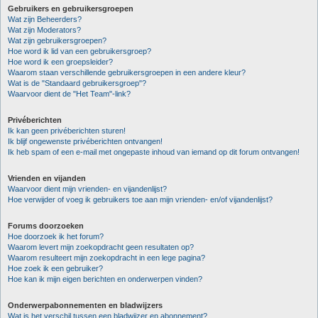
Gebruikers en gebruikersgroepen
Wat zijn Beheerders?
Wat zijn Moderators?
Wat zijn gebruikersgroepen?
Hoe word ik lid van een gebruikersgroep?
Hoe word ik een groepsleider?
Waarom staan verschillende gebruikersgroepen in een andere kleur?
Wat is de "Standaard gebruikersgroep"?
Waarvoor dient de "Het Team"-link?
Privéberichten
Ik kan geen privéberichten sturen!
Ik blijf ongewenste privéberichten ontvangen!
Ik heb spam of een e-mail met ongepaste inhoud van iemand op dit forum ontvangen!
Vrienden en vijanden
Waarvoor dient mijn vrienden- en vijandenlijst?
Hoe verwijder of voeg ik gebruikers toe aan mijn vrienden- en/of vijandenlijst?
Forums doorzoeken
Hoe doorzoek ik het forum?
Waarom levert mijn zoekopdracht geen resultaten op?
Waarom resulteert mijn zoekopdracht in een lege pagina?
Hoe zoek ik een gebruiker?
Hoe kan ik mijn eigen berichten en onderwerpen vinden?
Onderwerpabonnementen en bladwijzers
Wat is het verschil tussen een bladwijzer en abonnement?