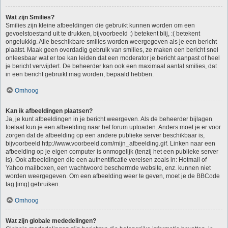
Wat zijn Smilies?
Smilies zijn kleine afbeeldingen die gebruikt kunnen worden om een
gevoelstoestand uit te drukken, bijvoorbeeld :) betekent blij, :( betekent
ongelukkig. Alle beschikbare smilies worden weergegeven als je een bericht
plaatst. Maak geen overdadig gebruik van smilies, ze maken een bericht snel
onleesbaar wat er toe kan leiden dat een moderator je bericht aanpast of heel
je bericht verwijdert. De beheerder kan ook een maximaal aantal smilies, dat
in een bericht gebruikt mag worden, bepaald hebben.
Omhoog
Kan ik afbeeldingen plaatsen?
Ja, je kunt afbeeldingen in je bericht weergeven. Als de beheerder bijlagen
toelaat kun je een afbeelding naar het forum uploaden. Anders moet je er voor
zorgen dat de afbeelding op een andere publieke server beschikbaar is,
bijvoorbeeld http://www.voorbeeld.com/mijn_afbeelding.gif. Linken naar een
afbeelding op je eigen computer is onmogelijk (tenzij het een publieke server
is). Ook afbeeldingen die een authentificatie vereisen zoals in: Hotmail of
Yahoo mailboxen, een wachtwoord beschermde website, enz. kunnen niet
worden weergegeven. Om een afbeelding weer te geven, moet je de BBCode
tag [img] gebruiken.
Omhoog
Wat zijn globale mededelingen?