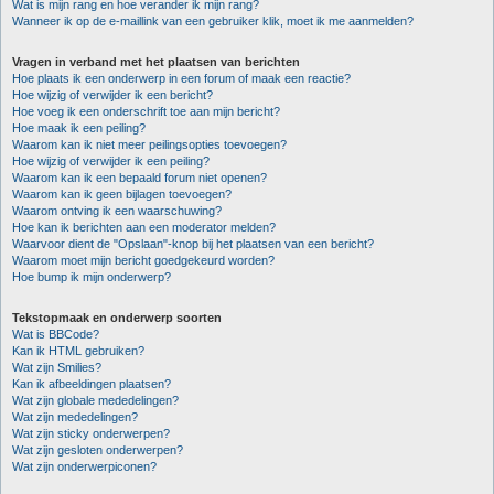
Wat is mijn rang en hoe verander ik mijn rang?
Wanneer ik op de e-maillink van een gebruiker klik, moet ik me aanmelden?
Vragen in verband met het plaatsen van berichten
Hoe plaats ik een onderwerp in een forum of maak een reactie?
Hoe wijzig of verwijder ik een bericht?
Hoe voeg ik een onderschrift toe aan mijn bericht?
Hoe maak ik een peiling?
Waarom kan ik niet meer peilingsopties toevoegen?
Hoe wijzig of verwijder ik een peiling?
Waarom kan ik een bepaald forum niet openen?
Waarom kan ik geen bijlagen toevoegen?
Waarom ontving ik een waarschuwing?
Hoe kan ik berichten aan een moderator melden?
Waarvoor dient de "Opslaan"-knop bij het plaatsen van een bericht?
Waarom moet mijn bericht goedgekeurd worden?
Hoe bump ik mijn onderwerp?
Tekstopmaak en onderwerp soorten
Wat is BBCode?
Kan ik HTML gebruiken?
Wat zijn Smilies?
Kan ik afbeeldingen plaatsen?
Wat zijn globale mededelingen?
Wat zijn mededelingen?
Wat zijn sticky onderwerpen?
Wat zijn gesloten onderwerpen?
Wat zijn onderwerpiconen?