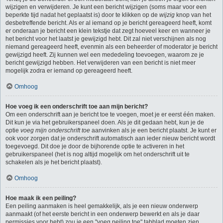
wijzigen en verwijderen. Je kunt een bericht wijzigen (soms maar voor een
beperkte tijd nadat het geplaatst is) door te klikken op de
wijzig
knop van het
desbetreffende bericht. Als er al iemand op je bericht gereageerd heeft, komt
er onderaan je bericht een klein tekstje dat zegt hoeveel keer en wanneer je
het bericht voor het laatst je gewijzigd hebt. Dit zal niet verschijnen als nog
niemand gereageerd heeft, evenmin als een beheerder of moderator je bericht
gewijzigd heeft. Zij kunnen wel een mededeling toevoegen, waarom ze je
bericht gewijzigd hebben. Het verwijderen van een bericht is niet meer
mogelijk zodra er iemand op gereageerd heeft.
Omhoog
Hoe voeg ik een onderschrift toe aan mijn bericht?
Om een onderschrift aan je bericht toe te voegen, moet je er eerst één maken.
Dit kun je via het gebruikerspaneel doen. Als je dit gedaan hebt, kun je de
optie
voeg mijn onderschrift toe
aanvinken als je een bericht plaatst. Je kunt er
ook voor zorgen dat je onderschrift automatisch aan ieder nieuw bericht wordt
toegevoegd. Dit doe je door de bijhorende optie te activeren in het
gebruikerspaneel (het is nog altijd mogelijk om het onderschrift uit te
schakelen als je het bericht plaatst).
Omhoog
Hoe maak ik een peiling?
Een peiling aanmaken is heel gemakkelijk, als je een nieuw onderwerp
aanmaakt (of het eerste bericht in een onderwerp bewerkt en als je daar
permissies voor hebt) zou je een "voeg peiling toe" tabblad moeten zien