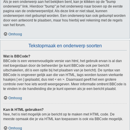
Als je een onderwerp aan het bekijken bent, kan je klikken op de "bump
onderwerp" link. Hierdoor "bump" je het onderwerp naar boven op de eerste
pagina van de onderwerpenlijst. Als deze link er niet staat, kunnen
onderwerpen niet gebumpt worden. Een onderwerp kan ook gebumpt worden
door een antwoord te plaatsen, maar hou hierbij wel rekening met de regels
van het forum.
Omhoog
Tekstopmaak en onderwerp soorten
Wat is BBCode?
BBCode is een vereenvoudigde versie van html, het gebruik ervan is al dan
niet toegestaan door de beheerder (je kunt BBCode ook per bericht
uitschakelen, dit is een optie bij het plaatsen van je bericht). De syntax van
BBCode is ongeveer gelijk aan die van HTML, tags worden tussen vierkante
haakjes [ en ] geplaatst, dus niet < en >. Daarnaast geeft het een grotere
controle over hoe iets wordt weergegeven. Meer informatie omtrent BBCode is
te vinden in de handleiding die je kunt openen als je een bericht plaatst.
Omhoog
Kan ik HTML gebruiken?
Nee, het is niet mogelijk om je bericht op te maken met HTML code. De
meeste opmaak die je via HTML kan toepassen is ook via BBCode mogelijk.
Omhoog