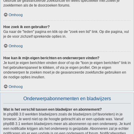
Gebruik de geavanceerde zoekfunctie en wees specifieker met zowel je
zoektermen als de te doorzoeken forums.
Omhoog
Hoe zoek ik een gebruiker?
Ga naar de "leden" pagina en klik op de "zoek een lid" link. Op die pagina, vul
je de voor zichzelf sprekende opties in.
Omhoog
Hoe kan ik mijn eigen berichten en onderwerpen vinden?
Je kunt je eigen berichten vinden door of op de "toon je eigen berichten" link in
het gebruikerspaneel te klikken, of via je eigen profiel. Om je eigen
onderwerpen te zoeken moet je de geavanceerde zoekfunctie gebruiken en
de nodige opties invullen.
Omhoog
Onderwerpabonnementen en bladwijzers
Wat is het verschil tussen een bladwijzer en abonnement?
In phpBB 3.0 werkten bladwijzers zoals de bladwijzers (of favorieten) in je
browser. Je werd niet op de hoogte gebracht als er een update was. Vanaf
phpBB 3.1 werken bladwijzers meer als abonneren op een onderwerp. Je kunt
een notificatie krijgen als het onderwerp is geüpdate. Abonneren zal je echter
notificeren als er een update is op een onderwerp of forum. Notificatieopties