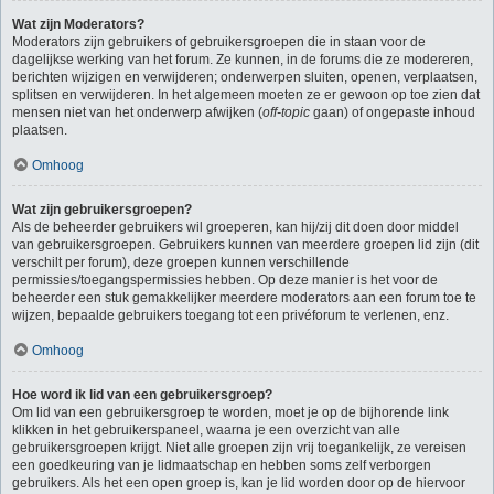
Wat zijn Moderators?
Moderators zijn gebruikers of gebruikersgroepen die in staan voor de
dagelijkse werking van het forum. Ze kunnen, in de forums die ze modereren,
berichten wijzigen en verwijderen; onderwerpen sluiten, openen, verplaatsen,
splitsen en verwijderen. In het algemeen moeten ze er gewoon op toe zien dat
mensen niet van het onderwerp afwijken (
off-topic
gaan) of ongepaste inhoud
plaatsen.
Omhoog
Wat zijn gebruikersgroepen?
Als de beheerder gebruikers wil groeperen, kan hij/zij dit doen door middel
van gebruikersgroepen. Gebruikers kunnen van meerdere groepen lid zijn (dit
verschilt per forum), deze groepen kunnen verschillende
permissies/toegangspermissies hebben. Op deze manier is het voor de
beheerder een stuk gemakkelijker meerdere moderators aan een forum toe te
wijzen, bepaalde gebruikers toegang tot een privéforum te verlenen, enz.
Omhoog
Hoe word ik lid van een gebruikersgroep?
Om lid van een gebruikersgroep te worden, moet je op de bijhorende link
klikken in het gebruikerspaneel, waarna je een overzicht van alle
gebruikersgroepen krijgt. Niet alle groepen zijn vrij toegankelijk, ze vereisen
een goedkeuring van je lidmaatschap en hebben soms zelf verborgen
gebruikers. Als het een open groep is, kan je lid worden door op de hiervoor