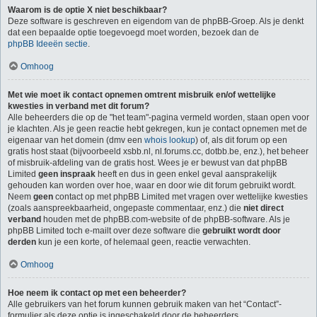
Waarom is de optie X niet beschikbaar?
Deze software is geschreven en eigendom van de phpBB-Groep. Als je denkt
dat een bepaalde optie toegevoegd moet worden, bezoek dan de
phpBB Ideeën sectie
.
Omhoog
Met wie moet ik contact opnemen omtrent misbruik en/of wettelijke
kwesties in verband met dit forum?
Alle beheerders die op de "het team"-pagina vermeld worden, staan open voor
je klachten. Als je geen reactie hebt gekregen, kun je contact opnemen met de
eigenaar van het domein (dmv een
whois lookup
) of, als dit forum op een
gratis host staat (bijvoorbeeld xsbb.nl, nl.forums.cc, dotbb.be, enz.), het beheer
of misbruik-afdeling van de gratis host. Wees je er bewust van dat phpBB
Limited
geen inspraak
heeft en dus in geen enkel geval aansprakelijk
gehouden kan worden over hoe, waar en door wie dit forum gebruikt wordt.
Neem
geen
contact op met phpBB Limited met vragen over wettelijke kwesties
(zoals aanspreekbaarheid, ongepaste commentaar, enz.) die
niet direct
verband
houden met de phpBB.com-website of de phpBB-software. Als je
phpBB Limited toch e-mailt over deze software die
gebruikt wordt door
derden
kun je een korte, of helemaal geen, reactie verwachten.
Omhoog
Hoe neem ik contact op met een beheerder?
Alle gebruikers van het forum kunnen gebruik maken van het “Contact”-
formulier als deze optie is ingeschakeld door de beheerders.