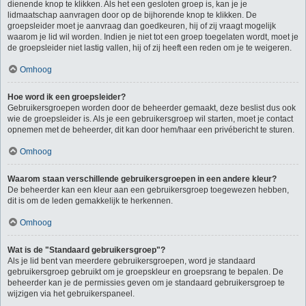
dienende knop te klikken. Als het een gesloten groep is, kan je je
lidmaatschap aanvragen door op de bijhorende knop te klikken. De
groepsleider moet je aanvraag dan goedkeuren, hij of zij vraagt mogelijk
waarom je lid wil worden. Indien je niet tot een groep toegelaten wordt, moet je
de groepsleider niet lastig vallen, hij of zij heeft een reden om je te weigeren.
Omhoog
Hoe word ik een groepsleider?
Gebruikersgroepen worden door de beheerder gemaakt, deze beslist dus ook
wie de groepsleider is. Als je een gebruikersgroep wil starten, moet je contact
opnemen met de beheerder, dit kan door hem/haar een privébericht te sturen.
Omhoog
Waarom staan verschillende gebruikersgroepen in een andere kleur?
De beheerder kan een kleur aan een gebruikersgroep toegewezen hebben,
dit is om de leden gemakkelijk te herkennen.
Omhoog
Wat is de "Standaard gebruikersgroep"?
Als je lid bent van meerdere gebruikersgroepen, word je standaard
gebruikersgroep gebruikt om je groepskleur en groepsrang te bepalen. De
beheerder kan je de permissies geven om je standaard gebruikersgroep te
wijzigen via het gebruikerspaneel.