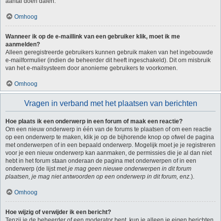
aantal doen dalen.
Omhoog
Wanneer ik op de e-maillink van een gebruiker klik, moet ik me
aanmelden?
Alleen geregistreerde gebruikers kunnen gebruik maken van het ingebouwde
e-mailformulier (indien de beheerder dit heeft ingeschakeld). Dit om misbruik
van het e-mailsysteem door anonieme gebruikers te voorkomen.
Omhoog
Vragen in verband met het plaatsen van berichten
Hoe plaats ik een onderwerp in een forum of maak een reactie?
Om een nieuw onderwerp in één van de forums te plaatsen of om een reactie
op een onderwerp te maken, klik je op de bijhorende knop op ofwel de pagina
met onderwerpen of in een bepaald onderwerp. Mogelijk moet je je registreren
voor je een nieuw onderwerp kan aanmaken, de permissies die je al dan niet
hebt in het forum staan onderaan de pagina met onderwerpen of in een
onderwerp (de lijst met
je mag geen nieuwe onderwerpen in dit forum
plaatsen, je mag niet antwoorden op een onderwerp in dit forum, enz.
).
Omhoog
Hoe wijzig of verwijder ik een bericht?
Tenzij je de beheerder of een moderator bent, kun je alleen je eigen berichten