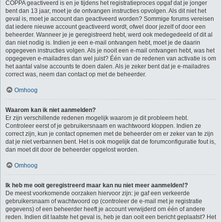
COPPA geactiveerd is en je tijdens het registratieproces opgaf dat je jonger
bent dan 13 jaar, moet je de ontvangen instructies opvolgen. Als dit niet het
geval is, moet je account dan geactiveerd worden? Sommige forums vereisen
dat iedere nieuwe account geactiveerd wordt, ofwel door jezelf of door een
beheerder. Wanneer je je geregistreerd hebt, werd ook medegedeeld of dit al
dan niet nodig is. Indien je een e-mail ontvangen hebt, moet je de daarin
opgegeven instructies volgen. Als je nooit een e-mail ontvangen hebt, was het
opgegeven e-mailadres dan wel juist? Één van de redenen van activatie is om
het aantal valse accounts te doen dalen. Als je zeker bent dat je e-mailadres
correct was, neem dan contact op met de beheerder.
Omhoog
Waarom kan ik niet aanmelden?
Er zijn verschillende redenen mogelijk waarom je dit probleem hebt.
Controleer eerst of je gebruikersnaam en wachtwoord kloppen. Indien ze
correct zijn, kun je contact opnemen met de beheerder om er zeker van te zijn
dat je niet verbannen bent. Het is ook mogelijk dat de forumconfiguratie fout is,
dan moet dit door de beheerder opgelost worden.
Omhoog
Ik heb me ooit geregistreerd maar kan nu niet meer aanmelden!?
De meest voorkomende oorzaken hiervoor zijn: je gaf een verkeerde
gebruikersnaam of wachtwoord op (controleer de e-mail met je registratie
gegevens) of een beheerder heeft je account verwijderd om één of andere
reden. Indien dit laatste het geval is, heb je dan ooit een bericht geplaatst? Het