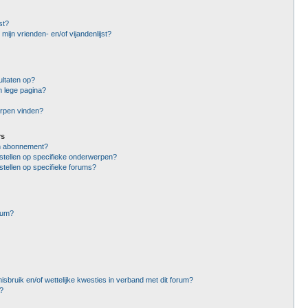
st?
mijn vrienden- en/of vijandenlijst?
ltaten op?
n lege pagina?
erpen vinden?
rs
en abonnement?
stellen op specifieke onderwerpen?
stellen op specifieke forums?
rum?
sbruik en/of wettelijke kwesties in verband met dit forum?
?