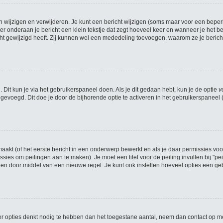
n wijzigen en verwijderen. Je kunt een bericht wijzigen (soms maar voor een beperkt
r onderaan je bericht een klein tekstje dat zegt hoeveel keer en wanneer je het beri
t gewijzigd heeft. Zij kunnen wel een mededeling toevoegen, waarom ze je bericht
 Dit kun je via het gebruikerspaneel doen. Als je dit gedaan hebt, kun je de optie
v
evoegd. Dit doe je door de bijhorende optie te activeren in het gebruikerspaneel (he
kt (of het eerste bericht in een onderwerp bewerkt en als je daar permissies voo
missies om peilingen aan te maken). Je moet een titel voor de peiling invullen bij "
iden door middel van een nieuwe regel. Je kunt ook instellen hoeveel opties een geb
meer opties denkt nodig te hebben dan het toegestane aantal, neem dan contact op m