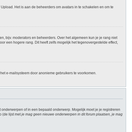
f Upload. Het is aan de beheerders om avatars in te schakelen en om te
en, bijv. moderators en beheerders. Over het algemeen kun je je rang niet
r een hogere rang. Dit heeft zelfs mogelijk het tegenovergestelde effect,
n het e-mailsysteem door anonieme gebruikers te voorkomen.
 onderwerpen of in een bepaald onderwerp. Mogelijk moet je je registreren
(de lijst met
je mag geen nieuwe onderwerpen in dit forum plaatsen, je mag