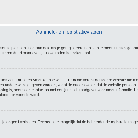
Aanmeld- en registratievragen
hten te plaatsen. Hoe dan ook, als je geregistreerd bent kun je meer functies gebru
istreren duurt maar even, dus we raden het zeker aan!
tion Act". Dit is een Amerikaanse wet uit 1998 die vereist dat iedere website die 
en andere wijze gegeven worden, zodat de ouders weten dat de website persoonlijke
passing is, neem dan contact op met een juridisch raadgever voor meer informatie. 
 hieronder vermeld wordt.
 je opgeeft verboden. Tevens is het mogelijk dat de beheerder de registratie mogel