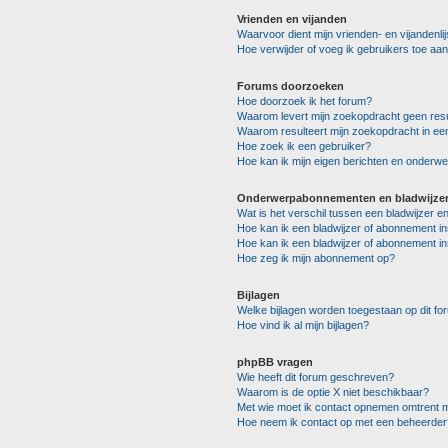
Vrienden en vijanden
Waarvoor dient mijn vrienden- en vijandenlij
Hoe verwijder of voeg ik gebruikers toe aan 
Forums doorzoeken
Hoe doorzoek ik het forum?
Waarom levert mijn zoekopdracht geen resu
Waarom resulteert mijn zoekopdracht in ee
Hoe zoek ik een gebruiker?
Hoe kan ik mijn eigen berichten en onderw
Onderwerpabonnementen en bladwijze
Wat is het verschil tussen een bladwijzer 
Hoe kan ik een bladwijzer of abonnement in
Hoe kan ik een bladwijzer of abonnement in
Hoe zeg ik mijn abonnement op?
Bijlagen
Welke bijlagen worden toegestaan op dit fo
Hoe vind ik al mijn bijlagen?
phpBB vragen
Wie heeft dit forum geschreven?
Waarom is de optie X niet beschikbaar?
Met wie moet ik contact opnemen omtrent mi
Hoe neem ik contact op met een beheerder