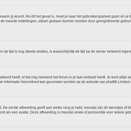
 waarin jij woont. Als dit het geval is, moet je naar het gebruikerspaneel gaan en 
 de meeste instellingen, alleen gedaan kunnen worden door geregistreerde gebruike
 en de tijd is nog steeds anders, is waarschijnlijk de tijd op de server verkeerd i
eerd heeft, of dat nog niemand het forum in je taal vertaald heeft. Je kunt altijd aa
 Meer informatie hieromtrent kan gevonden worden op de website van phpBB Limited (
De eerste afbeelding geeft aan welke rang je hebt, meestal zijn dit sterretjes of bl
d als een avatar. Deze afbeelding is meestal uniek of persoonlijk voor iedere geb