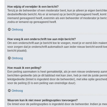
Hoe wijzig of verwijder ik een bericht?
Tenzij je de beheerder of een moderator bent, kun je alleen je eigen berichte
desbetreffende bericht. Als er al iemand op je bericht gereageerd heeft, komt e
niemand gereageerd heeft, evenmin als een beheerder of moderator je berich
zodra er iemand op gereageerd heeft.
Omhoog
Hoe voeg ik een onderschrift toe aan mijn bericht?
Om een onderschrift aan je bericht toe te voegen, moet je er eerst één maken.
voor zorgen dat je onderschrift automatisch aan ieder nieuw bericht wordt toeg
bericht plaatst).
Omhoog
Hoe maak ik een peiling?
Een peiling aanmaken is heel gemakkelijk, als je een nieuw onderwerp aanmaa
berichten-gedeelte (als je dit tabblad niet kan zien, heb je niet de juiste per
tekstgedeelte (limiet is ingesteld door de beheerder), met elke optie gesche
voor de peiling (0 is een peiling van oneindige duur).
Omhoog
Waarom kan ik niet meer peilingsopties toevoegen?
De limiet voor de peilingsopties is ingesteld door de beheerder. Indien je 