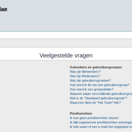
dae
Veelgestelde vragen
Gebruikers en gebruikersgroepen
Wat zijn Beheerders?
Wat zijn Moderators?
Wat zijn gebruikersgroepen?
Hoe word ik lid van een gebruikersgroep?
Hoe word ik een groepsleider?
Waarom staan verschillende gebruikersgro
Wat is de "Standaard gebruikersgroep"?
Waarvoor dient de "Het Team"-link?
Privéberichten
Ik kan geen privéberichten sturen!
Ik blijf ongewenste privéberichten ontvange
Ik heb spam of een e-mail met ongepaste i