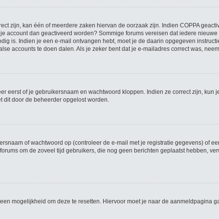
ct zijn, kan één of meerdere zaken hiervan de oorzaak zijn. Indien COPPA geactivee
moet je account dan geactiveerd worden? Sommige forums vereisen dat iedere nieuwe 
dig is. Indien je een e-mail ontvangen hebt, moet je de daarin opgegeven instruct
alse accounts te doen dalen. Als je zeker bent dat je e-mailadres correct was, nee
er eerst of je gebruikersnaam en wachtwoord kloppen. Indien ze correct zijn, kun j
et dit door de beheerder opgelost worden.
rsnaam of wachtwoord op (controleer de e-mail met je registratie gegevens) of een
dat forums om de zoveel tijd gebruikers, die nog geen berichten geplaatst hebben, 
el een mogelijkheid om deze te resetten. Hiervoor moet je naar de aanmeldpagina 