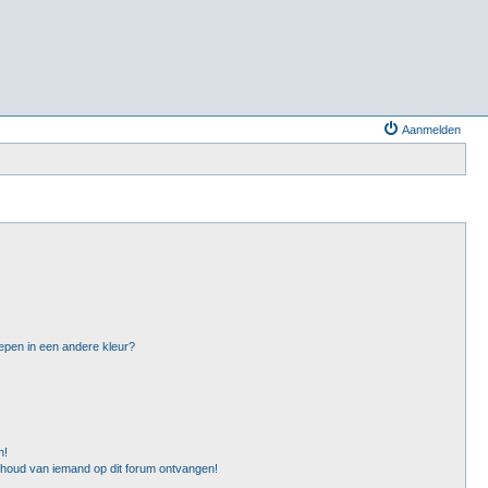
Aanmelden
epen in een andere kleur?
n!
nhoud van iemand op dit forum ontvangen!