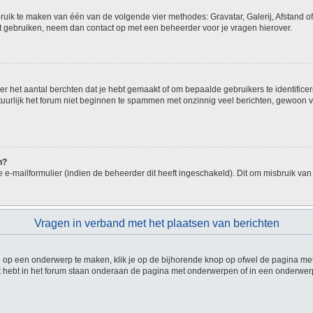
bruik te maken van één van de volgende vier methodes: Gravatar, Galerij, Afstand o
nt gebruiken, neem dan contact op met een beheerder voor je vragen hierover.
 het aantal berchten dat je hebt gemaakt of om bepaalde gebruikers te identificer
urlijk het forum niet beginnen te spammen met onzinnig veel berichten, gewoon voo
n?
e-mailformulier (indien de beheerder dit heeft ingeschakeld). Dit om misbruik va
Vragen in verband met het plaatsen van berichten
op een onderwerp te maken, klik je op de bijhorende knop op ofwel de pagina met
 hebt in het forum staan onderaan de pagina met onderwerpen of in een onderwerp 