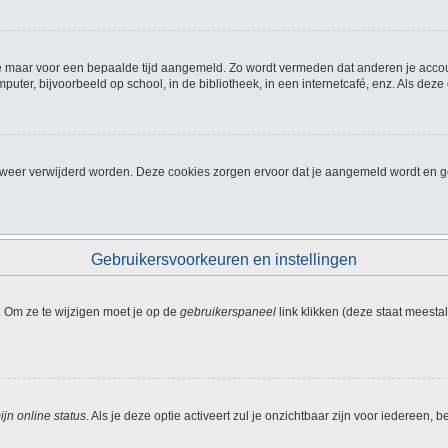
f je maar voor een bepaalde tijd aangemeld. Zo wordt vermeden dat anderen je acco
ter, bijvoorbeeld op school, in de bibliotheek, in een internetcafé, enz. Als deze
, weer verwijderd worden. Deze cookies zorgen ervoor dat je aangemeld wordt en ge
Gebruikersvoorkeuren en instellingen
. Om ze te wijzigen moet je op de
gebruikerspaneel
link klikken (deze staat meesta
jn online status
. Als je deze optie activeert zul je onzichtbaar zijn voor iedereen,