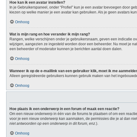
Hoe kan ik een avatar instellen?
In je Gebruikerspaneel, onder “Profiel” kun je een avatar toevoegen door ge
kiezen op welke manier je een avatar kan gebruiken. Als je geen avatars ku
Omhoog
Wat is mijn rang en hoe verander ik mijn rang?
Rangen, welke verschijnen onder je gebruikersnaam, geven een indicatie over
wijzigen, aangezien ze ingesteld worden door een beheerder. Nu moet je natu
een beheerder of moderator kunnen je berichten aantal doen dalen.
Omhoog
Wanneer ik op de e-maillink van een gebruiker klik, moet ik me aanmelde
Alleen geregistreerde gebruikers kunnen gebruik maken van het ingebouwde 
Omhoog
Hoe plaats ik een onderwerp in een forum of maak een reactie?
Om een nieuw onderwerp in één van de forums te plaatsen of om een reactie 
voor je een nieuw onderwerp kan aanmaken, de permissies die je al dan niet
niet antwoorden op een onderwerp in dit forum, enz.
).
Omhoog