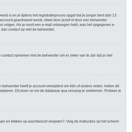
rd is en je tijdens het registratieproces opgaf dat je jonger bent dan 13
account geactiveerd wordt, ofwel door jezelf of door een beheerder.
ies volgen. Als je nooit een e-mail ontvangen hebt, was het opgegeven e-
m dan contact op met de beheerder.
e contact opnemen met de beheerder om er zeker van te zijn dat je niet
 beheerder heeft je account verwijderd om één of andere reden. Indien dit
verwijderen. Dit doen ze om de database qua omvang te verkleinen. Probeer je
gaan en klikken op
wachtwoord vergeten?
. Volg de instructies op het scherm