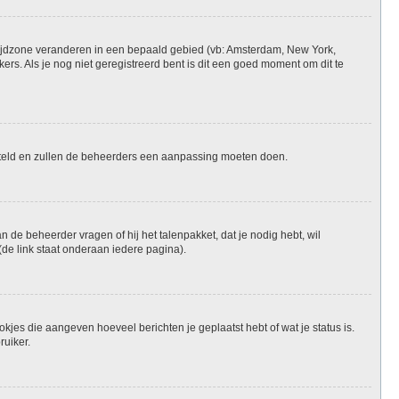
je tijdzone veranderen in een bepaald gebied (vb: Amsterdam, New York,
rs. Als je nog niet geregistreerd bent is dit een goed moment om dit te
ngesteld en zullen de beheerders een aanpassing moeten doen.
n de beheerder vragen of hij het talenpakket, dat je nodig hebt, wil
de link staat onderaan iedere pagina).
okjes die aangeven hoeveel berichten je geplaatst hebt of wat je status is.
ruiker.