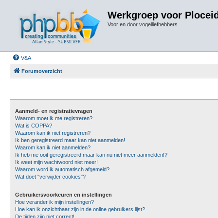
Werkgroep voor Plocei
Voor en door vogelliefhebbers
V&A
Forumoverzicht
Aanmeld- en registratievragen
Waarom moet ik me registreren?
Wat is COPPA?
Waarom kan ik niet registreren?
Ik ben geregistreerd maar kan niet aanmelden!
Waarom kan ik niet aanmelden?
Ik heb me ooit geregistreerd maar kan nu niet meer aanmelden!?
Ik weet mijn wachtwoord niet meer!
Waarom word ik automatisch afgemeld?
Wat doet "verwijder cookies"?
Gebruikersvoorkeuren en instellingen
Hoe verander ik mijn instellingen?
Hoe kan ik onzichtbaar zijn in de online gebruikers lijst?
De tijden zijn niet correct!