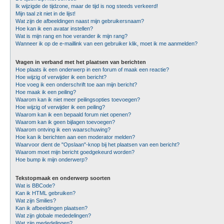
Ik wijzigde de tijdzone, maar de tijd is nog steeds verkeerd!
Mijn taal zit niet in de lijst!
Wat zijn de afbeeldingen naast mijn gebruikersnaam?
Hoe kan ik een avatar instellen?
Wat is mijn rang en hoe verander ik mijn rang?
Wanneer ik op de e-maillink van een gebruiker klik, moet ik me aanmelden?
Vragen in verband met het plaatsen van berichten
Hoe plaats ik een onderwerp in een forum of maak een reactie?
Hoe wijzig of verwijder ik een bericht?
Hoe voeg ik een onderschrift toe aan mijn bericht?
Hoe maak ik een peiling?
Waarom kan ik niet meer peilingsopties toevoegen?
Hoe wijzig of verwijder ik een peiling?
Waarom kan ik een bepaald forum niet openen?
Waarom kan ik geen bijlagen toevoegen?
Waarom ontving ik een waarschuwing?
Hoe kan ik berichten aan een moderator melden?
Waarvoor dient de "Opslaan"-knop bij het plaatsen van een bericht?
Waarom moet mijn bericht goedgekeurd worden?
Hoe bump ik mijn onderwerp?
Tekstopmaak en onderwerp soorten
Wat is BBCode?
Kan ik HTML gebruiken?
Wat zijn Smilies?
Kan ik afbeeldingen plaatsen?
Wat zijn globale mededelingen?
Wat zijn mededelingen?