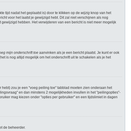
e tijd nadat het geplaatst is) door te klikken op de
wijzig
knop van het
cht voor het laatst je gewijzigd hebt. Dit zal niet verschijnen als nog
 gewijzigd hebben. Het verwijderen van een bericht is niet meer mogelijk
oeg mijn onderschrift toe
aanvinken als je een bericht plaatst. Je kunt er ook
t is nog altijd mogelijk om het onderschrift uit te schakelen als je het
r hebt) zou je een "voeg peiling toe" tabblad moeten zien onderaan het
peilingsvraag" en dan minstens 2 mogelijkheden invullen in het "peilingopties"-
ruiker mag kiezen onder "opties per gebruiker" en een tijdslimiet in dagen
et de beheerder.