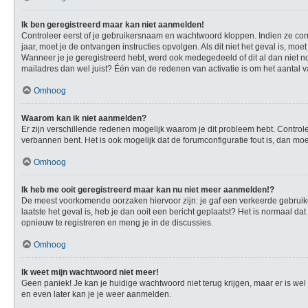
Ik ben geregistreerd maar kan niet aanmelden!
Controleer eerst of je gebruikersnaam en wachtwoord kloppen. Indien ze corre
jaar, moet je de ontvangen instructies opvolgen. Als dit niet het geval is, 
Wanneer je je geregistreerd hebt, werd ook medegedeeld of dit al dan niet no
mailadres dan wel juist? Één van de redenen van activatie is om het aantal v
Omhoog
Waarom kan ik niet aanmelden?
Er zijn verschillende redenen mogelijk waarom je dit probleem hebt. Controle
verbannen bent. Het is ook mogelijk dat de forumconfiguratie fout is, dan mo
Omhoog
Ik heb me ooit geregistreerd maar kan nu niet meer aanmelden!?
De meest voorkomende oorzaken hiervoor zijn: je gaf een verkeerde gebruike
laatste het geval is, heb je dan ooit een bericht geplaatst? Het is normaal 
opnieuw te registreren en meng je in de discussies.
Omhoog
Ik weet mijn wachtwoord niet meer!
Geen paniek! Je kan je huidige wachtwoord niet terug krijgen, maar er is w
en even later kan je je weer aanmelden.