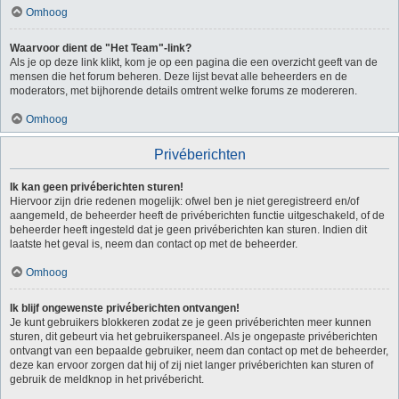
Omhoog
Waarvoor dient de "Het Team"-link?
Als je op deze link klikt, kom je op een pagina die een overzicht geeft van de
mensen die het forum beheren. Deze lijst bevat alle beheerders en de
moderators, met bijhorende details omtrent welke forums ze modereren.
Omhoog
Privéberichten
Ik kan geen privéberichten sturen!
Hiervoor zijn drie redenen mogelijk: ofwel ben je niet geregistreerd en/of
aangemeld, de beheerder heeft de privéberichten functie uitgeschakeld, of de
beheerder heeft ingesteld dat je geen privéberichten kan sturen. Indien dit
laatste het geval is, neem dan contact op met de beheerder.
Omhoog
Ik blijf ongewenste privéberichten ontvangen!
Je kunt gebruikers blokkeren zodat ze je geen privéberichten meer kunnen
sturen, dit gebeurt via het gebruikerspaneel. Als je ongepaste privéberichten
ontvangt van een bepaalde gebruiker, neem dan contact op met de beheerder,
deze kan ervoor zorgen dat hij of zij niet langer privéberichten kan sturen of
gebruik de meldknop in het privébericht.