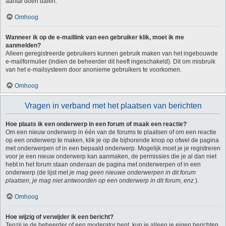
aantal doen dalen.
Omhoog
Wanneer ik op de e-maillink van een gebruiker klik, moet ik me
aanmelden?
Alleen geregistreerde gebruikers kunnen gebruik maken van het ingebouwde
e-mailformulier (indien de beheerder dit heeft ingeschakeld). Dit om misbruik
van het e-mailsysteem door anonieme gebruikers te voorkomen.
Omhoog
Vragen in verband met het plaatsen van berichten
Hoe plaats ik een onderwerp in een forum of maak een reactie?
Om een nieuw onderwerp in één van de forums te plaatsen of om een reactie
op een onderwerp te maken, klik je op de bijhorende knop op ofwel de pagina
met onderwerpen of in een bepaald onderwerp. Mogelijk moet je je registreren
voor je een nieuw onderwerp kan aanmaken, de permissies die je al dan niet
hebt in het forum staan onderaan de pagina met onderwerpen of in een
onderwerp (de lijst met
je mag geen nieuwe onderwerpen in dit forum
plaatsen, je mag niet antwoorden op een onderwerp in dit forum, enz.
).
Omhoog
Hoe wijzig of verwijder ik een bericht?
Tenzij je de beheerder of een moderator bent, kun je alleen je eigen berichten