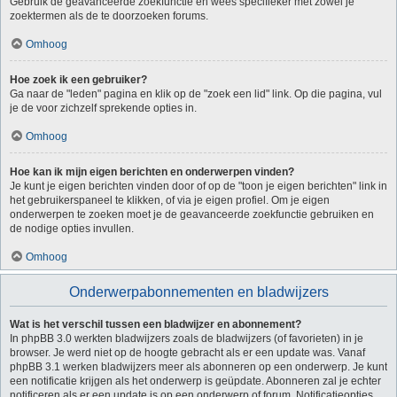
Gebruik de geavanceerde zoekfunctie en wees specifieker met zowel je
zoektermen als de te doorzoeken forums.
Omhoog
Hoe zoek ik een gebruiker?
Ga naar de "leden" pagina en klik op de "zoek een lid" link. Op die pagina, vul
je de voor zichzelf sprekende opties in.
Omhoog
Hoe kan ik mijn eigen berichten en onderwerpen vinden?
Je kunt je eigen berichten vinden door of op de "toon je eigen berichten" link in
het gebruikerspaneel te klikken, of via je eigen profiel. Om je eigen
onderwerpen te zoeken moet je de geavanceerde zoekfunctie gebruiken en
de nodige opties invullen.
Omhoog
Onderwerpabonnementen en bladwijzers
Wat is het verschil tussen een bladwijzer en abonnement?
In phpBB 3.0 werkten bladwijzers zoals de bladwijzers (of favorieten) in je
browser. Je werd niet op de hoogte gebracht als er een update was. Vanaf
phpBB 3.1 werken bladwijzers meer als abonneren op een onderwerp. Je kunt
een notificatie krijgen als het onderwerp is geüpdate. Abonneren zal je echter
notificeren als er een update is op een onderwerp of forum. Notificatieopties