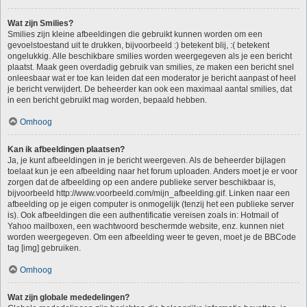
Wat zijn Smilies?
Smilies zijn kleine afbeeldingen die gebruikt kunnen worden om een
gevoelstoestand uit te drukken, bijvoorbeeld :) betekent blij, :( betekent
ongelukkig. Alle beschikbare smilies worden weergegeven als je een bericht
plaatst. Maak geen overdadig gebruik van smilies, ze maken een bericht snel
onleesbaar wat er toe kan leiden dat een moderator je bericht aanpast of heel
je bericht verwijdert. De beheerder kan ook een maximaal aantal smilies, dat
in een bericht gebruikt mag worden, bepaald hebben.
Omhoog
Kan ik afbeeldingen plaatsen?
Ja, je kunt afbeeldingen in je bericht weergeven. Als de beheerder bijlagen
toelaat kun je een afbeelding naar het forum uploaden. Anders moet je er voor
zorgen dat de afbeelding op een andere publieke server beschikbaar is,
bijvoorbeeld http://www.voorbeeld.com/mijn_afbeelding.gif. Linken naar een
afbeelding op je eigen computer is onmogelijk (tenzij het een publieke server
is). Ook afbeeldingen die een authentificatie vereisen zoals in: Hotmail of
Yahoo mailboxen, een wachtwoord beschermde website, enz. kunnen niet
worden weergegeven. Om een afbeelding weer te geven, moet je de BBCode
tag [img] gebruiken.
Omhoog
Wat zijn globale mededelingen?