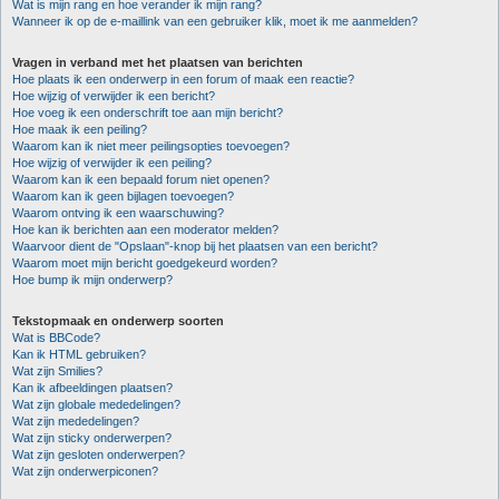
Wat is mijn rang en hoe verander ik mijn rang?
Wanneer ik op de e-maillink van een gebruiker klik, moet ik me aanmelden?
Vragen in verband met het plaatsen van berichten
Hoe plaats ik een onderwerp in een forum of maak een reactie?
Hoe wijzig of verwijder ik een bericht?
Hoe voeg ik een onderschrift toe aan mijn bericht?
Hoe maak ik een peiling?
Waarom kan ik niet meer peilingsopties toevoegen?
Hoe wijzig of verwijder ik een peiling?
Waarom kan ik een bepaald forum niet openen?
Waarom kan ik geen bijlagen toevoegen?
Waarom ontving ik een waarschuwing?
Hoe kan ik berichten aan een moderator melden?
Waarvoor dient de "Opslaan"-knop bij het plaatsen van een bericht?
Waarom moet mijn bericht goedgekeurd worden?
Hoe bump ik mijn onderwerp?
Tekstopmaak en onderwerp soorten
Wat is BBCode?
Kan ik HTML gebruiken?
Wat zijn Smilies?
Kan ik afbeeldingen plaatsen?
Wat zijn globale mededelingen?
Wat zijn mededelingen?
Wat zijn sticky onderwerpen?
Wat zijn gesloten onderwerpen?
Wat zijn onderwerpiconen?