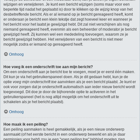
wijzigen en verwijderen. Je kunt een bericht wijzigen (soms maar voor een
beperkte tijd nadat het geplaatst is) door te klikken op de
wijzig
knop van het
desbetreffende bericht. Als er al iemand op je bericht gereageerd heeft, komt
er onderaan je bericht een klein tekstje dat zegt hoeveel keer en wanneer je
het bericht voor het laatst je gewijzigd hebt. Dit zal niet verschijnen als nog
niemand gereageerd heeft, evenmin als een beheerder of moderator je bericht
gewijzigd heeft. Zij kunnen wel een mededeling toevoegen, waarom ze je
bericht gewijzigd hebben. Het verwijderen van een bericht is niet meer
mogelijk zodra er iemand op gereageerd heeft.
Omhoog
Hoe voeg ik een onderschrift toe aan mijn bericht?
Om een onderschrift aan je bericht toe te voegen, moet je er eerst één maken.
Dit kun je via het gebruikerspaneel doen. Als je dit gedaan hebt, kun je de
optie
voeg mijn onderschrift toe
aanvinken als je een bericht plaatst. Je kunt er
ook voor zorgen dat je onderschrift automatisch aan ieder nieuw bericht wordt
toegevoegd. Dit doe je door de bijhorende optie te activeren in het
gebruikerspaneel (het is nog altijd mogelijk om het onderschrift uit te
schakelen als je het bericht plaatst).
Omhoog
Hoe maak ik een peiling?
Een peiling aanmaken is heel gemakkelijk, als je een nieuw onderwerp
aanmaakt (of het eerste bericht in een onderwerp bewerkt en als je daar
permissies voor hebt) zou je een "voeg peiling toe" tabblad moeten zien