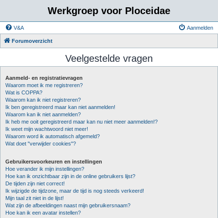
Werkgroep voor Ploceidae
V&A
Aanmelden
Forumoverzicht
Veelgestelde vragen
Aanmeld- en registratievragen
Waarom moet ik me registreren?
Wat is COPPA?
Waarom kan ik niet registreren?
Ik ben geregistreerd maar kan niet aanmelden!
Waarom kan ik niet aanmelden?
Ik heb me ooit geregistreerd maar kan nu niet meer aanmelden!?
Ik weet mijn wachtwoord niet meer!
Waarom word ik automatisch afgemeld?
Wat doet "verwijder cookies"?
Gebruikersvoorkeuren en instellingen
Hoe verander ik mijn instellingen?
Hoe kan ik onzichtbaar zijn in de online gebruikers lijst?
De tijden zijn niet correct!
Ik wijzigde de tijdzone, maar de tijd is nog steeds verkeerd!
Mijn taal zit niet in de lijst!
Wat zijn de afbeeldingen naast mijn gebruikersnaam?
Hoe kan ik een avatar instellen?