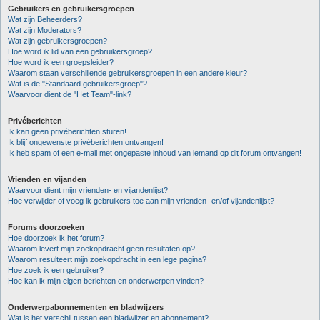
Gebruikers en gebruikersgroepen
Wat zijn Beheerders?
Wat zijn Moderators?
Wat zijn gebruikersgroepen?
Hoe word ik lid van een gebruikersgroep?
Hoe word ik een groepsleider?
Waarom staan verschillende gebruikersgroepen in een andere kleur?
Wat is de "Standaard gebruikersgroep"?
Waarvoor dient de "Het Team"-link?
Privéberichten
Ik kan geen privéberichten sturen!
Ik blijf ongewenste privéberichten ontvangen!
Ik heb spam of een e-mail met ongepaste inhoud van iemand op dit forum ontvangen!
Vrienden en vijanden
Waarvoor dient mijn vrienden- en vijandenlijst?
Hoe verwijder of voeg ik gebruikers toe aan mijn vrienden- en/of vijandenlijst?
Forums doorzoeken
Hoe doorzoek ik het forum?
Waarom levert mijn zoekopdracht geen resultaten op?
Waarom resulteert mijn zoekopdracht in een lege pagina?
Hoe zoek ik een gebruiker?
Hoe kan ik mijn eigen berichten en onderwerpen vinden?
Onderwerpabonnementen en bladwijzers
Wat is het verschil tussen een bladwijzer en abonnement?