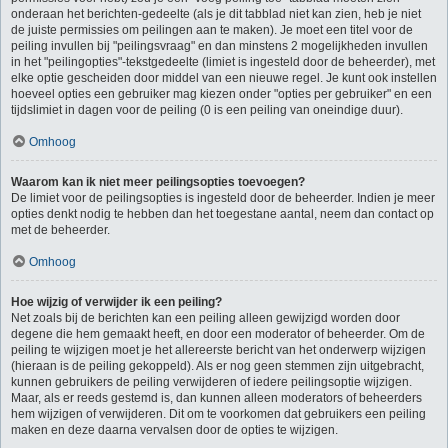
onderaan het berichten-gedeelte (als je dit tabblad niet kan zien, heb je niet
de juiste permissies om peilingen aan te maken). Je moet een titel voor de
peiling invullen bij "peilingsvraag" en dan minstens 2 mogelijkheden invullen
in het "peilingopties"-tekstgedeelte (limiet is ingesteld door de beheerder), met
elke optie gescheiden door middel van een nieuwe regel. Je kunt ook instellen
hoeveel opties een gebruiker mag kiezen onder "opties per gebruiker" en een
tijdslimiet in dagen voor de peiling (0 is een peiling van oneindige duur).
Omhoog
Waarom kan ik niet meer peilingsopties toevoegen?
De limiet voor de peilingsopties is ingesteld door de beheerder. Indien je meer
opties denkt nodig te hebben dan het toegestane aantal, neem dan contact op
met de beheerder.
Omhoog
Hoe wijzig of verwijder ik een peiling?
Net zoals bij de berichten kan een peiling alleen gewijzigd worden door
degene die hem gemaakt heeft, en door een moderator of beheerder. Om de
peiling te wijzigen moet je het allereerste bericht van het onderwerp wijzigen
(hieraan is de peiling gekoppeld). Als er nog geen stemmen zijn uitgebracht,
kunnen gebruikers de peiling verwijderen of iedere peilingsoptie wijzigen.
Maar, als er reeds gestemd is, dan kunnen alleen moderators of beheerders
hem wijzigen of verwijderen. Dit om te voorkomen dat gebruikers een peiling
maken en deze daarna vervalsen door de opties te wijzigen.