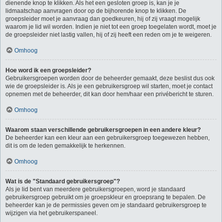
dienende knop te klikken. Als het een gesloten groep is, kan je je
lidmaatschap aanvragen door op de bijhorende knop te klikken. De
groepsleider moet je aanvraag dan goedkeuren, hij of zij vraagt mogelijk
waarom je lid wil worden. Indien je niet tot een groep toegelaten wordt, moet je
de groepsleider niet lastig vallen, hij of zij heeft een reden om je te weigeren.
Omhoog
Hoe word ik een groepsleider?
Gebruikersgroepen worden door de beheerder gemaakt, deze beslist dus ook
wie de groepsleider is. Als je een gebruikersgroep wil starten, moet je contact
opnemen met de beheerder, dit kan door hem/haar een privébericht te sturen.
Omhoog
Waarom staan verschillende gebruikersgroepen in een andere kleur?
De beheerder kan een kleur aan een gebruikersgroep toegewezen hebben,
dit is om de leden gemakkelijk te herkennen.
Omhoog
Wat is de "Standaard gebruikersgroep"?
Als je lid bent van meerdere gebruikersgroepen, word je standaard
gebruikersgroep gebruikt om je groepskleur en groepsrang te bepalen. De
beheerder kan je de permissies geven om je standaard gebruikersgroep te
wijzigen via het gebruikerspaneel.