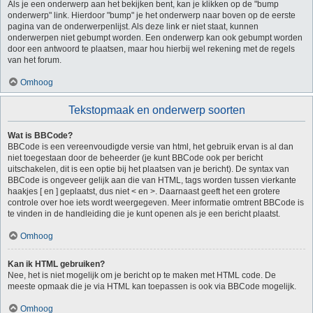
Als je een onderwerp aan het bekijken bent, kan je klikken op de "bump
onderwerp" link. Hierdoor "bump" je het onderwerp naar boven op de eerste
pagina van de onderwerpenlijst. Als deze link er niet staat, kunnen
onderwerpen niet gebumpt worden. Een onderwerp kan ook gebumpt worden
door een antwoord te plaatsen, maar hou hierbij wel rekening met de regels
van het forum.
Omhoog
Tekstopmaak en onderwerp soorten
Wat is BBCode?
BBCode is een vereenvoudigde versie van html, het gebruik ervan is al dan
niet toegestaan door de beheerder (je kunt BBCode ook per bericht
uitschakelen, dit is een optie bij het plaatsen van je bericht). De syntax van
BBCode is ongeveer gelijk aan die van HTML, tags worden tussen vierkante
haakjes [ en ] geplaatst, dus niet < en >. Daarnaast geeft het een grotere
controle over hoe iets wordt weergegeven. Meer informatie omtrent BBCode is
te vinden in de handleiding die je kunt openen als je een bericht plaatst.
Omhoog
Kan ik HTML gebruiken?
Nee, het is niet mogelijk om je bericht op te maken met HTML code. De
meeste opmaak die je via HTML kan toepassen is ook via BBCode mogelijk.
Omhoog