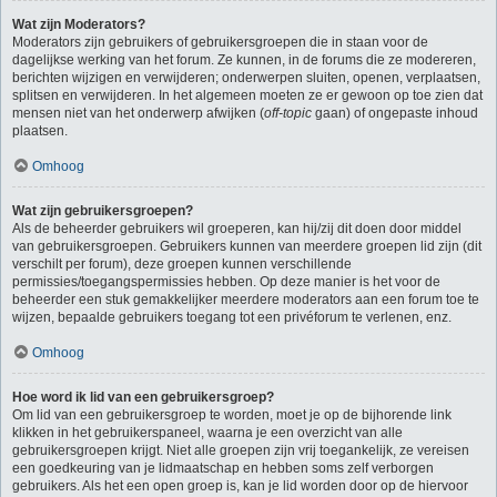
Wat zijn Moderators?
Moderators zijn gebruikers of gebruikersgroepen die in staan voor de
dagelijkse werking van het forum. Ze kunnen, in de forums die ze modereren,
berichten wijzigen en verwijderen; onderwerpen sluiten, openen, verplaatsen,
splitsen en verwijderen. In het algemeen moeten ze er gewoon op toe zien dat
mensen niet van het onderwerp afwijken (
off-topic
gaan) of ongepaste inhoud
plaatsen.
Omhoog
Wat zijn gebruikersgroepen?
Als de beheerder gebruikers wil groeperen, kan hij/zij dit doen door middel
van gebruikersgroepen. Gebruikers kunnen van meerdere groepen lid zijn (dit
verschilt per forum), deze groepen kunnen verschillende
permissies/toegangspermissies hebben. Op deze manier is het voor de
beheerder een stuk gemakkelijker meerdere moderators aan een forum toe te
wijzen, bepaalde gebruikers toegang tot een privéforum te verlenen, enz.
Omhoog
Hoe word ik lid van een gebruikersgroep?
Om lid van een gebruikersgroep te worden, moet je op de bijhorende link
klikken in het gebruikerspaneel, waarna je een overzicht van alle
gebruikersgroepen krijgt. Niet alle groepen zijn vrij toegankelijk, ze vereisen
een goedkeuring van je lidmaatschap en hebben soms zelf verborgen
gebruikers. Als het een open groep is, kan je lid worden door op de hiervoor