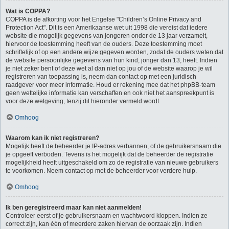
Wat is COPPA?
COPPA is de afkorting voor het Engelse "Children’s Online Privacy and
Protection Act". Dit is een Amerikaanse wet uit 1998 die vereist dat iedere
website die mogelijk gegevens van jongeren onder de 13 jaar verzamelt,
hiervoor de toestemming heeft van de ouders. Deze toestemming moet
schriftelijk of op een andere wijze gegeven worden, zodat de ouders weten dat
de website persoonlijke gegevens van hun kind, jonger dan 13, heeft. Indien
je niet zeker bent of deze wet al dan niet op jou of de website waarop je wil
registreren van toepassing is, neem dan contact op met een juridisch
raadgever voor meer informatie. Houd er rekening mee dat het phpBB-team
geen wettelijke informatie kan verschaffen en ook niet het aanspreekpunt is
voor deze wetgeving, tenzij dit hieronder vermeld wordt.
Omhoog
Waarom kan ik niet registreren?
Mogelijk heeft de beheerder je IP-adres verbannen, of de gebruikersnaam die
je opgeeft verboden. Tevens is het mogelijk dat de beheerder de registratie
mogelijkheid heeft uitgeschakeld om zo de registratie van nieuwe gebruikers
te voorkomen. Neem contact op met de beheerder voor verdere hulp.
Omhoog
Ik ben geregistreerd maar kan niet aanmelden!
Controleer eerst of je gebruikersnaam en wachtwoord kloppen. Indien ze
correct zijn, kan één of meerdere zaken hiervan de oorzaak zijn. Indien