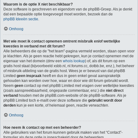
Waarom is de optie X niet beschikbaar?
Deze software is geschreven en eigendom van de phpBB-Groep. Als je denkt
dat een bepaalde optie toegevoegd moet worden, bezoek dan de
phpBB Ideeën sectie
.
Omhoog
Met wie moet ik contact opnemen omtrent misbruik en/of wettelijke
kwesties in verband met dit forum?
Alle beheerders die op de "het team"-pagina vermeld worden, staan open voor
je klachten. Als je geen reactie hebt gekregen, kun je contact opnemen met de
eigenaar van het domein (dmv een
whois lookup
) of, als dit forum op een
gratis host staat (bijvoorbeeld xsbb.nl, nl.forums.cc, dotbb.be, enz.), het beheer
of misbruik-afdeling van de gratis host. Wees je er bewust van dat phpBB
Limited
geen inspraak
heeft en dus in geen enkel geval aansprakelijk
gehouden kan worden over hoe, waar en door wie dit forum gebruikt wordt.
Neem
geen
contact op met phpBB Limited met vragen over wettelijke kwesties
(zoals aanspreekbaarheid, ongepaste commentaar, enz.) die
niet direct
verband
houden met de phpBB.com-website of de phpBB-software. Als je
phpBB Limited toch e-mailt over deze software die
gebruikt wordt door
derden
kun je een korte, of helemaal geen, reactie verwachten.
Omhoog
Hoe neem ik contact op met een beheerder?
Alle gebruikers van het forum kunnen gebruik maken van het “Contact”-
formulier als deze optie is ingeschakeld door de beheerders.