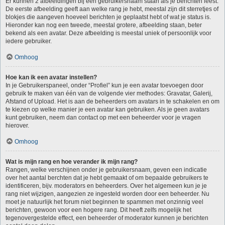
Er kunnen 2 afbeeldingen bij een gebruikersnaam staan als je berichten leest.
De eerste afbeelding geeft aan welke rang je hebt, meestal zijn dit sterretjes of
blokjes die aangeven hoeveel berichten je geplaatst hebt of wat je status is.
Hieronder kan nog een tweede, meestal grotere, afbeelding staan, beter
bekend als een avatar. Deze afbeelding is meestal uniek of persoonlijk voor
iedere gebruiker.
Omhoog
Hoe kan ik een avatar instellen?
In je Gebruikerspaneel, onder “Profiel” kun je een avatar toevoegen door
gebruik te maken van één van de volgende vier methodes: Gravatar, Galerij,
Afstand of Upload. Het is aan de beheerders om avatars in te schakelen en om
te kiezen op welke manier je een avatar kan gebruiken. Als je geen avatars
kunt gebruiken, neem dan contact op met een beheerder voor je vragen
hierover.
Omhoog
Wat is mijn rang en hoe verander ik mijn rang?
Rangen, welke verschijnen onder je gebruikersnaam, geven een indicatie
over het aantal berchten dat je hebt gemaakt of om bepaalde gebruikers te
identificeren, bijv. moderators en beheerders. Over het algemeen kun je je
rang niet wijzigen, aangezien ze ingesteld worden door een beheerder. Nu
moet je natuurlijk het forum niet beginnen te spammen met onzinnig veel
berichten, gewoon voor een hogere rang. Dit heeft zelfs mogelijk het
tegenovergestelde effect, een beheerder of moderator kunnen je berichten