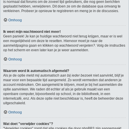
is normaal dat forums om de zoveel tijd gebruikers, die nog geen berichten
geplaatst hebben, verwijderen. Dit doen ze om de database qua omvang te
verkleinen. Probeer je opnieuw te registreren en meng je in de discussies.
Omhoog
Ik weet mijn wachtwoord niet meer!
Geen paniek! Je kan je huidige wachtwoord niet terug krijgen, maar er is wel
een mogelijkheid om deze te resetten. Hiervoor moet je naar de
aanmeldpagina gaan en klikken op
wachtwoord vergeten?
. Volg de instructies
op het scherm en even later kan je je weer aanmelden.
Omhoog
Waarom word ik automatisch afgemeld?
Als je de optie
meld mij automatisch aan bij ieder bezoek
niet aanvinkt, blijf je
maar voor een bepaalde tijd aangemeld. Zo wordt vermeden dat anderen je
account misbruiken. Om aangemeld te blijven, moet je bij het aanmelden die
optie aanvinken. We raden dit echter af als je gebruik maakt van een
openbare computer, bijvoorbeeld op school, in de bibliotheek, in een
internetcafé, enz. Als deze optie niet beschikbaar is, heeft de beheerder deze
uitgeschakeld.
Omhoog
Wat doet "verwijder cookies"?
"Verwijder cookies" zorgt dat alle cookies die door phpBB3 zijn aangemaakt,