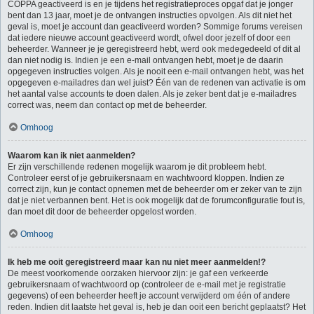
COPPA geactiveerd is en je tijdens het registratieproces opgaf dat je jonger
bent dan 13 jaar, moet je de ontvangen instructies opvolgen. Als dit niet het
geval is, moet je account dan geactiveerd worden? Sommige forums vereisen
dat iedere nieuwe account geactiveerd wordt, ofwel door jezelf of door een
beheerder. Wanneer je je geregistreerd hebt, werd ook medegedeeld of dit al
dan niet nodig is. Indien je een e-mail ontvangen hebt, moet je de daarin
opgegeven instructies volgen. Als je nooit een e-mail ontvangen hebt, was het
opgegeven e-mailadres dan wel juist? Één van de redenen van activatie is om
het aantal valse accounts te doen dalen. Als je zeker bent dat je e-mailadres
correct was, neem dan contact op met de beheerder.
Omhoog
Waarom kan ik niet aanmelden?
Er zijn verschillende redenen mogelijk waarom je dit probleem hebt.
Controleer eerst of je gebruikersnaam en wachtwoord kloppen. Indien ze
correct zijn, kun je contact opnemen met de beheerder om er zeker van te zijn
dat je niet verbannen bent. Het is ook mogelijk dat de forumconfiguratie fout is,
dan moet dit door de beheerder opgelost worden.
Omhoog
Ik heb me ooit geregistreerd maar kan nu niet meer aanmelden!?
De meest voorkomende oorzaken hiervoor zijn: je gaf een verkeerde
gebruikersnaam of wachtwoord op (controleer de e-mail met je registratie
gegevens) of een beheerder heeft je account verwijderd om één of andere
reden. Indien dit laatste het geval is, heb je dan ooit een bericht geplaatst? Het