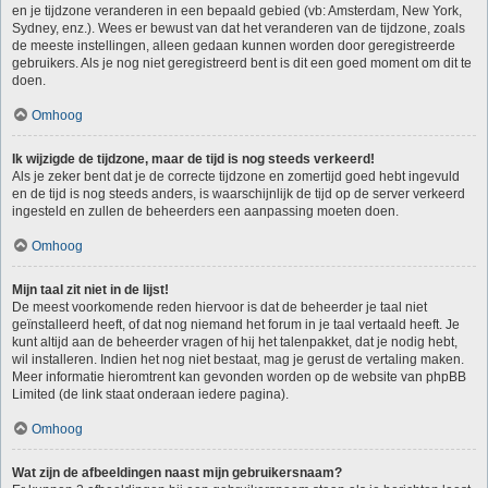
en je tijdzone veranderen in een bepaald gebied (vb: Amsterdam, New York,
Sydney, enz.). Wees er bewust van dat het veranderen van de tijdzone, zoals
de meeste instellingen, alleen gedaan kunnen worden door geregistreerde
gebruikers. Als je nog niet geregistreerd bent is dit een goed moment om dit te
doen.
Omhoog
Ik wijzigde de tijdzone, maar de tijd is nog steeds verkeerd!
Als je zeker bent dat je de correcte tijdzone en zomertijd goed hebt ingevuld
en de tijd is nog steeds anders, is waarschijnlijk de tijd op de server verkeerd
ingesteld en zullen de beheerders een aanpassing moeten doen.
Omhoog
Mijn taal zit niet in de lijst!
De meest voorkomende reden hiervoor is dat de beheerder je taal niet
geïnstalleerd heeft, of dat nog niemand het forum in je taal vertaald heeft. Je
kunt altijd aan de beheerder vragen of hij het talenpakket, dat je nodig hebt,
wil installeren. Indien het nog niet bestaat, mag je gerust de vertaling maken.
Meer informatie hieromtrent kan gevonden worden op de website van phpBB
Limited (de link staat onderaan iedere pagina).
Omhoog
Wat zijn de afbeeldingen naast mijn gebruikersnaam?