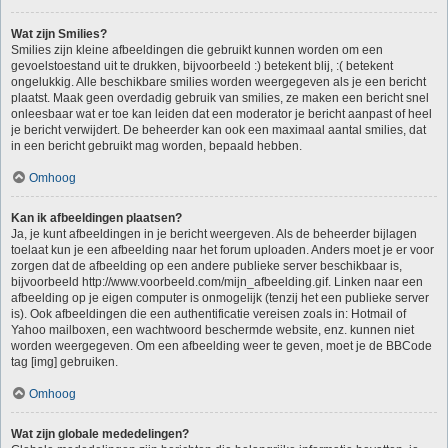
Wat zijn Smilies?
Smilies zijn kleine afbeeldingen die gebruikt kunnen worden om een
gevoelstoestand uit te drukken, bijvoorbeeld :) betekent blij, :( betekent
ongelukkig. Alle beschikbare smilies worden weergegeven als je een bericht
plaatst. Maak geen overdadig gebruik van smilies, ze maken een bericht snel
onleesbaar wat er toe kan leiden dat een moderator je bericht aanpast of heel
je bericht verwijdert. De beheerder kan ook een maximaal aantal smilies, dat
in een bericht gebruikt mag worden, bepaald hebben.
Omhoog
Kan ik afbeeldingen plaatsen?
Ja, je kunt afbeeldingen in je bericht weergeven. Als de beheerder bijlagen
toelaat kun je een afbeelding naar het forum uploaden. Anders moet je er voor
zorgen dat de afbeelding op een andere publieke server beschikbaar is,
bijvoorbeeld http://www.voorbeeld.com/mijn_afbeelding.gif. Linken naar een
afbeelding op je eigen computer is onmogelijk (tenzij het een publieke server
is). Ook afbeeldingen die een authentificatie vereisen zoals in: Hotmail of
Yahoo mailboxen, een wachtwoord beschermde website, enz. kunnen niet
worden weergegeven. Om een afbeelding weer te geven, moet je de BBCode
tag [img] gebruiken.
Omhoog
Wat zijn globale mededelingen?