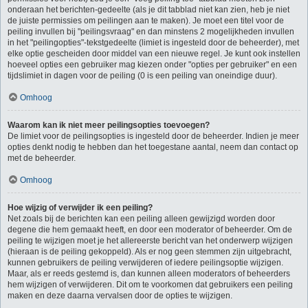
onderaan het berichten-gedeelte (als je dit tabblad niet kan zien, heb je niet
de juiste permissies om peilingen aan te maken). Je moet een titel voor de
peiling invullen bij "peilingsvraag" en dan minstens 2 mogelijkheden invullen
in het "peilingopties"-tekstgedeelte (limiet is ingesteld door de beheerder), met
elke optie gescheiden door middel van een nieuwe regel. Je kunt ook instellen
hoeveel opties een gebruiker mag kiezen onder "opties per gebruiker" en een
tijdslimiet in dagen voor de peiling (0 is een peiling van oneindige duur).
Omhoog
Waarom kan ik niet meer peilingsopties toevoegen?
De limiet voor de peilingsopties is ingesteld door de beheerder. Indien je meer
opties denkt nodig te hebben dan het toegestane aantal, neem dan contact op
met de beheerder.
Omhoog
Hoe wijzig of verwijder ik een peiling?
Net zoals bij de berichten kan een peiling alleen gewijzigd worden door
degene die hem gemaakt heeft, en door een moderator of beheerder. Om de
peiling te wijzigen moet je het allereerste bericht van het onderwerp wijzigen
(hieraan is de peiling gekoppeld). Als er nog geen stemmen zijn uitgebracht,
kunnen gebruikers de peiling verwijderen of iedere peilingsoptie wijzigen.
Maar, als er reeds gestemd is, dan kunnen alleen moderators of beheerders
hem wijzigen of verwijderen. Dit om te voorkomen dat gebruikers een peiling
maken en deze daarna vervalsen door de opties te wijzigen.