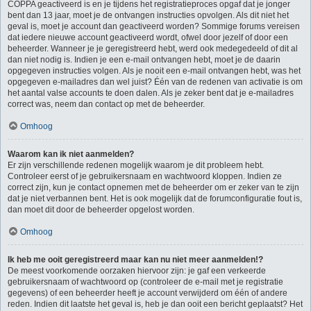
COPPA geactiveerd is en je tijdens het registratieproces opgaf dat je jonger
bent dan 13 jaar, moet je de ontvangen instructies opvolgen. Als dit niet het
geval is, moet je account dan geactiveerd worden? Sommige forums vereisen
dat iedere nieuwe account geactiveerd wordt, ofwel door jezelf of door een
beheerder. Wanneer je je geregistreerd hebt, werd ook medegedeeld of dit al
dan niet nodig is. Indien je een e-mail ontvangen hebt, moet je de daarin
opgegeven instructies volgen. Als je nooit een e-mail ontvangen hebt, was het
opgegeven e-mailadres dan wel juist? Één van de redenen van activatie is om
het aantal valse accounts te doen dalen. Als je zeker bent dat je e-mailadres
correct was, neem dan contact op met de beheerder.
Omhoog
Waarom kan ik niet aanmelden?
Er zijn verschillende redenen mogelijk waarom je dit probleem hebt.
Controleer eerst of je gebruikersnaam en wachtwoord kloppen. Indien ze
correct zijn, kun je contact opnemen met de beheerder om er zeker van te zijn
dat je niet verbannen bent. Het is ook mogelijk dat de forumconfiguratie fout is,
dan moet dit door de beheerder opgelost worden.
Omhoog
Ik heb me ooit geregistreerd maar kan nu niet meer aanmelden!?
De meest voorkomende oorzaken hiervoor zijn: je gaf een verkeerde
gebruikersnaam of wachtwoord op (controleer de e-mail met je registratie
gegevens) of een beheerder heeft je account verwijderd om één of andere
reden. Indien dit laatste het geval is, heb je dan ooit een bericht geplaatst? Het