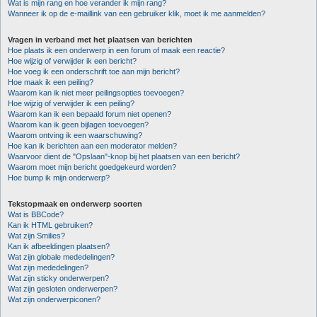
Wat is mijn rang en hoe verander ik mijn rang?
Wanneer ik op de e-maillink van een gebruiker klik, moet ik me aanmelden?
Vragen in verband met het plaatsen van berichten
Hoe plaats ik een onderwerp in een forum of maak een reactie?
Hoe wijzig of verwijder ik een bericht?
Hoe voeg ik een onderschrift toe aan mijn bericht?
Hoe maak ik een peiling?
Waarom kan ik niet meer peilingsopties toevoegen?
Hoe wijzig of verwijder ik een peiling?
Waarom kan ik een bepaald forum niet openen?
Waarom kan ik geen bijlagen toevoegen?
Waarom ontving ik een waarschuwing?
Hoe kan ik berichten aan een moderator melden?
Waarvoor dient de "Opslaan"-knop bij het plaatsen van een bericht?
Waarom moet mijn bericht goedgekeurd worden?
Hoe bump ik mijn onderwerp?
Tekstopmaak en onderwerp soorten
Wat is BBCode?
Kan ik HTML gebruiken?
Wat zijn Smilies?
Kan ik afbeeldingen plaatsen?
Wat zijn globale mededelingen?
Wat zijn mededelingen?
Wat zijn sticky onderwerpen?
Wat zijn gesloten onderwerpen?
Wat zijn onderwerpiconen?