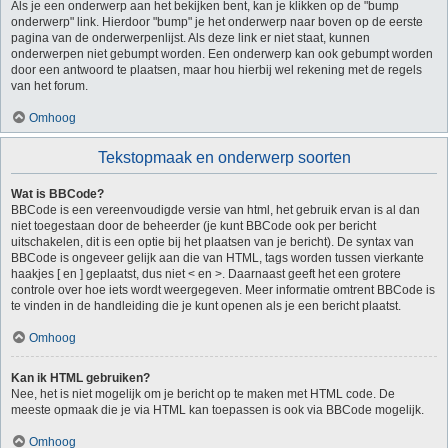
Als je een onderwerp aan het bekijken bent, kan je klikken op de "bump
onderwerp" link. Hierdoor "bump" je het onderwerp naar boven op de eerste
pagina van de onderwerpenlijst. Als deze link er niet staat, kunnen
onderwerpen niet gebumpt worden. Een onderwerp kan ook gebumpt worden
door een antwoord te plaatsen, maar hou hierbij wel rekening met de regels
van het forum.
Omhoog
Tekstopmaak en onderwerp soorten
Wat is BBCode?
BBCode is een vereenvoudigde versie van html, het gebruik ervan is al dan
niet toegestaan door de beheerder (je kunt BBCode ook per bericht
uitschakelen, dit is een optie bij het plaatsen van je bericht). De syntax van
BBCode is ongeveer gelijk aan die van HTML, tags worden tussen vierkante
haakjes [ en ] geplaatst, dus niet < en >. Daarnaast geeft het een grotere
controle over hoe iets wordt weergegeven. Meer informatie omtrent BBCode is
te vinden in de handleiding die je kunt openen als je een bericht plaatst.
Omhoog
Kan ik HTML gebruiken?
Nee, het is niet mogelijk om je bericht op te maken met HTML code. De
meeste opmaak die je via HTML kan toepassen is ook via BBCode mogelijk.
Omhoog