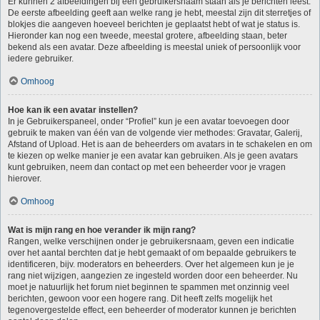
Er kunnen 2 afbeeldingen bij een gebruikersnaam staan als je berichten leest.
De eerste afbeelding geeft aan welke rang je hebt, meestal zijn dit sterretjes of
blokjes die aangeven hoeveel berichten je geplaatst hebt of wat je status is.
Hieronder kan nog een tweede, meestal grotere, afbeelding staan, beter
bekend als een avatar. Deze afbeelding is meestal uniek of persoonlijk voor
iedere gebruiker.
Omhoog
Hoe kan ik een avatar instellen?
In je Gebruikerspaneel, onder “Profiel” kun je een avatar toevoegen door
gebruik te maken van één van de volgende vier methodes: Gravatar, Galerij,
Afstand of Upload. Het is aan de beheerders om avatars in te schakelen en om
te kiezen op welke manier je een avatar kan gebruiken. Als je geen avatars
kunt gebruiken, neem dan contact op met een beheerder voor je vragen
hierover.
Omhoog
Wat is mijn rang en hoe verander ik mijn rang?
Rangen, welke verschijnen onder je gebruikersnaam, geven een indicatie
over het aantal berchten dat je hebt gemaakt of om bepaalde gebruikers te
identificeren, bijv. moderators en beheerders. Over het algemeen kun je je
rang niet wijzigen, aangezien ze ingesteld worden door een beheerder. Nu
moet je natuurlijk het forum niet beginnen te spammen met onzinnig veel
berichten, gewoon voor een hogere rang. Dit heeft zelfs mogelijk het
tegenovergestelde effect, een beheerder of moderator kunnen je berichten