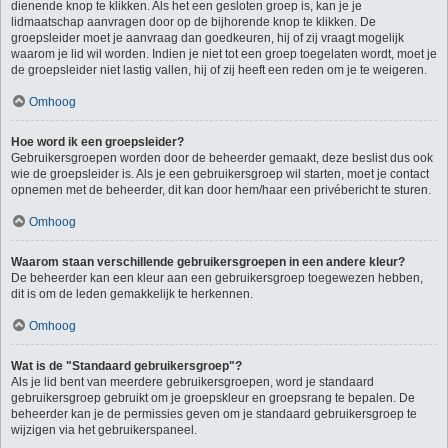
dienende knop te klikken. Als het een gesloten groep is, kan je je
lidmaatschap aanvragen door op de bijhorende knop te klikken. De
groepsleider moet je aanvraag dan goedkeuren, hij of zij vraagt mogelijk
waarom je lid wil worden. Indien je niet tot een groep toegelaten wordt, moet je
de groepsleider niet lastig vallen, hij of zij heeft een reden om je te weigeren.
Omhoog
Hoe word ik een groepsleider?
Gebruikersgroepen worden door de beheerder gemaakt, deze beslist dus ook
wie de groepsleider is. Als je een gebruikersgroep wil starten, moet je contact
opnemen met de beheerder, dit kan door hem/haar een privébericht te sturen.
Omhoog
Waarom staan verschillende gebruikersgroepen in een andere kleur?
De beheerder kan een kleur aan een gebruikersgroep toegewezen hebben,
dit is om de leden gemakkelijk te herkennen.
Omhoog
Wat is de "Standaard gebruikersgroep"?
Als je lid bent van meerdere gebruikersgroepen, word je standaard
gebruikersgroep gebruikt om je groepskleur en groepsrang te bepalen. De
beheerder kan je de permissies geven om je standaard gebruikersgroep te
wijzigen via het gebruikerspaneel.