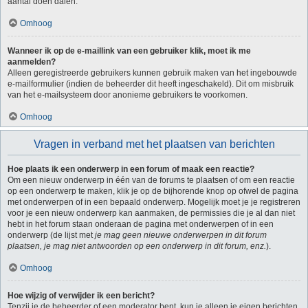
aantal doen dalen.
Omhoog
Wanneer ik op de e-maillink van een gebruiker klik, moet ik me
aanmelden?
Alleen geregistreerde gebruikers kunnen gebruik maken van het ingebouwde
e-mailformulier (indien de beheerder dit heeft ingeschakeld). Dit om misbruik
van het e-mailsysteem door anonieme gebruikers te voorkomen.
Omhoog
Vragen in verband met het plaatsen van berichten
Hoe plaats ik een onderwerp in een forum of maak een reactie?
Om een nieuw onderwerp in één van de forums te plaatsen of om een reactie
op een onderwerp te maken, klik je op de bijhorende knop op ofwel de pagina
met onderwerpen of in een bepaald onderwerp. Mogelijk moet je je registreren
voor je een nieuw onderwerp kan aanmaken, de permissies die je al dan niet
hebt in het forum staan onderaan de pagina met onderwerpen of in een
onderwerp (de lijst met
je mag geen nieuwe onderwerpen in dit forum
plaatsen, je mag niet antwoorden op een onderwerp in dit forum, enz.
).
Omhoog
Hoe wijzig of verwijder ik een bericht?
Tenzij je de beheerder of een moderator bent, kun je alleen je eigen berichten