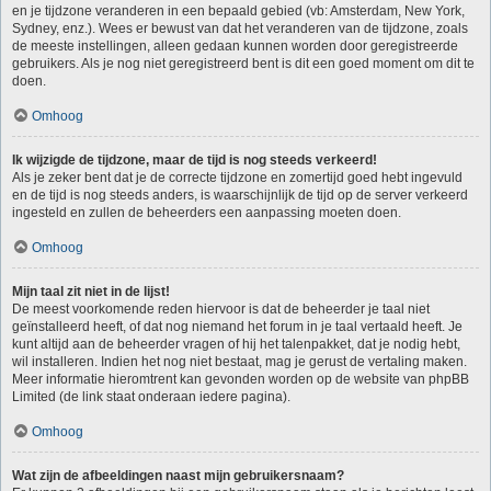
en je tijdzone veranderen in een bepaald gebied (vb: Amsterdam, New York,
Sydney, enz.). Wees er bewust van dat het veranderen van de tijdzone, zoals
de meeste instellingen, alleen gedaan kunnen worden door geregistreerde
gebruikers. Als je nog niet geregistreerd bent is dit een goed moment om dit te
doen.
Omhoog
Ik wijzigde de tijdzone, maar de tijd is nog steeds verkeerd!
Als je zeker bent dat je de correcte tijdzone en zomertijd goed hebt ingevuld
en de tijd is nog steeds anders, is waarschijnlijk de tijd op de server verkeerd
ingesteld en zullen de beheerders een aanpassing moeten doen.
Omhoog
Mijn taal zit niet in de lijst!
De meest voorkomende reden hiervoor is dat de beheerder je taal niet
geïnstalleerd heeft, of dat nog niemand het forum in je taal vertaald heeft. Je
kunt altijd aan de beheerder vragen of hij het talenpakket, dat je nodig hebt,
wil installeren. Indien het nog niet bestaat, mag je gerust de vertaling maken.
Meer informatie hieromtrent kan gevonden worden op de website van phpBB
Limited (de link staat onderaan iedere pagina).
Omhoog
Wat zijn de afbeeldingen naast mijn gebruikersnaam?