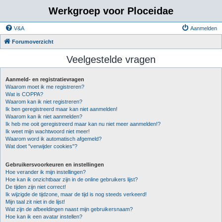
Werkgroep voor Ploceidae
V&A
Aanmelden
Forumoverzicht
Veelgestelde vragen
Aanmeld- en registratievragen
Waarom moet ik me registreren?
Wat is COPPA?
Waarom kan ik niet registreren?
Ik ben geregistreerd maar kan niet aanmelden!
Waarom kan ik niet aanmelden?
Ik heb me ooit geregistreerd maar kan nu niet meer aanmelden!?
Ik weet mijn wachtwoord niet meer!
Waarom word ik automatisch afgemeld?
Wat doet "verwijder cookies"?
Gebruikersvoorkeuren en instellingen
Hoe verander ik mijn instellingen?
Hoe kan ik onzichtbaar zijn in de online gebruikers lijst?
De tijden zijn niet correct!
Ik wijzigde de tijdzone, maar de tijd is nog steeds verkeerd!
Mijn taal zit niet in de lijst!
Wat zijn de afbeeldingen naast mijn gebruikersnaam?
Hoe kan ik een avatar instellen?