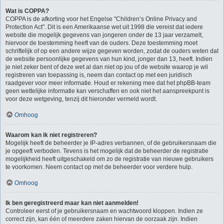
Wat is COPPA?
COPPA is de afkorting voor het Engelse "Children’s Online Privacy and
Protection Act". Dit is een Amerikaanse wet uit 1998 die vereist dat iedere
website die mogelijk gegevens van jongeren onder de 13 jaar verzamelt,
hiervoor de toestemming heeft van de ouders. Deze toestemming moet
schriftelijk of op een andere wijze gegeven worden, zodat de ouders weten dat
de website persoonlijke gegevens van hun kind, jonger dan 13, heeft. Indien
je niet zeker bent of deze wet al dan niet op jou of de website waarop je wil
registreren van toepassing is, neem dan contact op met een juridisch
raadgever voor meer informatie. Houd er rekening mee dat het phpBB-team
geen wettelijke informatie kan verschaffen en ook niet het aanspreekpunt is
voor deze wetgeving, tenzij dit hieronder vermeld wordt.
Omhoog
Waarom kan ik niet registreren?
Mogelijk heeft de beheerder je IP-adres verbannen, of de gebruikersnaam die
je opgeeft verboden. Tevens is het mogelijk dat de beheerder de registratie
mogelijkheid heeft uitgeschakeld om zo de registratie van nieuwe gebruikers
te voorkomen. Neem contact op met de beheerder voor verdere hulp.
Omhoog
Ik ben geregistreerd maar kan niet aanmelden!
Controleer eerst of je gebruikersnaam en wachtwoord kloppen. Indien ze
correct zijn, kan één of meerdere zaken hiervan de oorzaak zijn. Indien