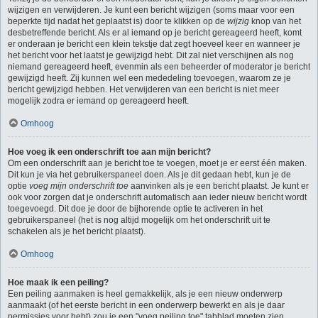
wijzigen en verwijderen. Je kunt een bericht wijzigen (soms maar voor een
beperkte tijd nadat het geplaatst is) door te klikken op de
wijzig
knop van het
desbetreffende bericht. Als er al iemand op je bericht gereageerd heeft, komt
er onderaan je bericht een klein tekstje dat zegt hoeveel keer en wanneer je
het bericht voor het laatst je gewijzigd hebt. Dit zal niet verschijnen als nog
niemand gereageerd heeft, evenmin als een beheerder of moderator je bericht
gewijzigd heeft. Zij kunnen wel een mededeling toevoegen, waarom ze je
bericht gewijzigd hebben. Het verwijderen van een bericht is niet meer
mogelijk zodra er iemand op gereageerd heeft.
Omhoog
Hoe voeg ik een onderschrift toe aan mijn bericht?
Om een onderschrift aan je bericht toe te voegen, moet je er eerst één maken.
Dit kun je via het gebruikerspaneel doen. Als je dit gedaan hebt, kun je de
optie
voeg mijn onderschrift toe
aanvinken als je een bericht plaatst. Je kunt er
ook voor zorgen dat je onderschrift automatisch aan ieder nieuw bericht wordt
toegevoegd. Dit doe je door de bijhorende optie te activeren in het
gebruikerspaneel (het is nog altijd mogelijk om het onderschrift uit te
schakelen als je het bericht plaatst).
Omhoog
Hoe maak ik een peiling?
Een peiling aanmaken is heel gemakkelijk, als je een nieuw onderwerp
aanmaakt (of het eerste bericht in een onderwerp bewerkt en als je daar
permissies voor hebt) zou je een "voeg peiling toe" tabblad moeten zien