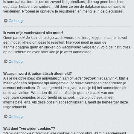
is normaal dat forums om de zoveel tijd gebruikers, die nog geen berichten
geplaatst hebben, verwijderen. Dit doen ze om de database qua omvang te
verkleinen. Probeer je opnieuw te registreren en meng je in de discussies.
Omhoog
Ik weet mijn wachtwoord niet meer!
Geen paniek! Je kan je huidige wachtwoord niet terug krijgen, maar er is wel
een mogelijkheid om deze te resetten. Hiervoor moet je naar de
aanmeldpagina gaan en klikken op
wachtwoord vergeten?
. Volg de instructies
op het scherm en even later kan je je weer aanmelden.
Omhoog
Waarom word ik automatisch afgemeld?
Als je de optie
meld mij automatisch aan bij ieder bezoek
niet aanvinkt, blijf je
maar voor een bepaalde tijd aangemeld. Zo wordt vermeden dat anderen je
account misbruiken. Om aangemeld te blijven, moet je bij het aanmelden die
optie aanvinken. We raden dit echter af als je gebruik maakt van een
openbare computer, bijvoorbeeld op school, in de bibliotheek, in een
internetcafé, enz. Als deze optie niet beschikbaar is, heeft de beheerder deze
uitgeschakeld.
Omhoog
Wat doet "verwijder cookies"?
"Verwijder cookies" zorgt dat alle cookies die door phpBB3 zijn aangemaakt,