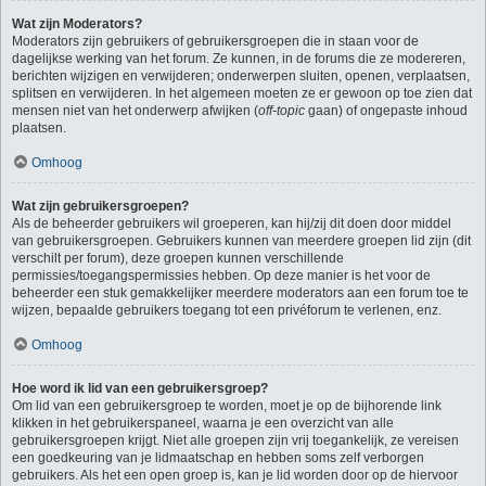
Wat zijn Moderators?
Moderators zijn gebruikers of gebruikersgroepen die in staan voor de
dagelijkse werking van het forum. Ze kunnen, in de forums die ze modereren,
berichten wijzigen en verwijderen; onderwerpen sluiten, openen, verplaatsen,
splitsen en verwijderen. In het algemeen moeten ze er gewoon op toe zien dat
mensen niet van het onderwerp afwijken (
off-topic
gaan) of ongepaste inhoud
plaatsen.
Omhoog
Wat zijn gebruikersgroepen?
Als de beheerder gebruikers wil groeperen, kan hij/zij dit doen door middel
van gebruikersgroepen. Gebruikers kunnen van meerdere groepen lid zijn (dit
verschilt per forum), deze groepen kunnen verschillende
permissies/toegangspermissies hebben. Op deze manier is het voor de
beheerder een stuk gemakkelijker meerdere moderators aan een forum toe te
wijzen, bepaalde gebruikers toegang tot een privéforum te verlenen, enz.
Omhoog
Hoe word ik lid van een gebruikersgroep?
Om lid van een gebruikersgroep te worden, moet je op de bijhorende link
klikken in het gebruikerspaneel, waarna je een overzicht van alle
gebruikersgroepen krijgt. Niet alle groepen zijn vrij toegankelijk, ze vereisen
een goedkeuring van je lidmaatschap en hebben soms zelf verborgen
gebruikers. Als het een open groep is, kan je lid worden door op de hiervoor