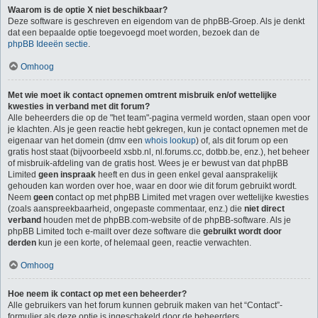
Waarom is de optie X niet beschikbaar?
Deze software is geschreven en eigendom van de phpBB-Groep. Als je denkt
dat een bepaalde optie toegevoegd moet worden, bezoek dan de
phpBB Ideeën sectie
.
Omhoog
Met wie moet ik contact opnemen omtrent misbruik en/of wettelijke
kwesties in verband met dit forum?
Alle beheerders die op de "het team"-pagina vermeld worden, staan open voor
je klachten. Als je geen reactie hebt gekregen, kun je contact opnemen met de
eigenaar van het domein (dmv een
whois lookup
) of, als dit forum op een
gratis host staat (bijvoorbeeld xsbb.nl, nl.forums.cc, dotbb.be, enz.), het beheer
of misbruik-afdeling van de gratis host. Wees je er bewust van dat phpBB
Limited
geen inspraak
heeft en dus in geen enkel geval aansprakelijk
gehouden kan worden over hoe, waar en door wie dit forum gebruikt wordt.
Neem
geen
contact op met phpBB Limited met vragen over wettelijke kwesties
(zoals aanspreekbaarheid, ongepaste commentaar, enz.) die
niet direct
verband
houden met de phpBB.com-website of de phpBB-software. Als je
phpBB Limited toch e-mailt over deze software die
gebruikt wordt door
derden
kun je een korte, of helemaal geen, reactie verwachten.
Omhoog
Hoe neem ik contact op met een beheerder?
Alle gebruikers van het forum kunnen gebruik maken van het “Contact”-
formulier als deze optie is ingeschakeld door de beheerders.