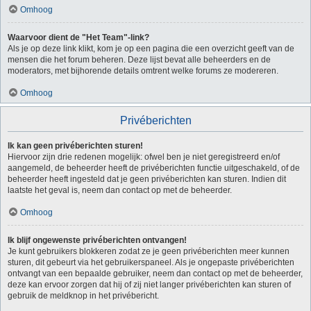
Omhoog
Waarvoor dient de "Het Team"-link?
Als je op deze link klikt, kom je op een pagina die een overzicht geeft van de
mensen die het forum beheren. Deze lijst bevat alle beheerders en de
moderators, met bijhorende details omtrent welke forums ze modereren.
Omhoog
Privéberichten
Ik kan geen privéberichten sturen!
Hiervoor zijn drie redenen mogelijk: ofwel ben je niet geregistreerd en/of
aangemeld, de beheerder heeft de privéberichten functie uitgeschakeld, of de
beheerder heeft ingesteld dat je geen privéberichten kan sturen. Indien dit
laatste het geval is, neem dan contact op met de beheerder.
Omhoog
Ik blijf ongewenste privéberichten ontvangen!
Je kunt gebruikers blokkeren zodat ze je geen privéberichten meer kunnen
sturen, dit gebeurt via het gebruikerspaneel. Als je ongepaste privéberichten
ontvangt van een bepaalde gebruiker, neem dan contact op met de beheerder,
deze kan ervoor zorgen dat hij of zij niet langer privéberichten kan sturen of
gebruik de meldknop in het privébericht.