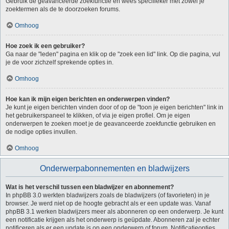
Gebruik de geavanceerde zoekfunctie en wees specifieker met zowel je
zoektermen als de te doorzoeken forums.
Omhoog
Hoe zoek ik een gebruiker?
Ga naar de "leden" pagina en klik op de "zoek een lid" link. Op die pagina, vul
je de voor zichzelf sprekende opties in.
Omhoog
Hoe kan ik mijn eigen berichten en onderwerpen vinden?
Je kunt je eigen berichten vinden door of op de "toon je eigen berichten" link in
het gebruikerspaneel te klikken, of via je eigen profiel. Om je eigen
onderwerpen te zoeken moet je de geavanceerde zoekfunctie gebruiken en
de nodige opties invullen.
Omhoog
Onderwerpabonnementen en bladwijzers
Wat is het verschil tussen een bladwijzer en abonnement?
In phpBB 3.0 werkten bladwijzers zoals de bladwijzers (of favorieten) in je
browser. Je werd niet op de hoogte gebracht als er een update was. Vanaf
phpBB 3.1 werken bladwijzers meer als abonneren op een onderwerp. Je kunt
een notificatie krijgen als het onderwerp is geüpdate. Abonneren zal je echter
notificeren als er een update is op een onderwerp of forum. Notificatieopties