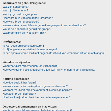
Gebruikers en gebruikersgroepen
Wat zijn Beheerders?
Wat zijn Moderators?
Wat zijn gebruikersgroepen?
Hoe word ik lid van een gebruikersgroep?
Hoe word ik een groepsleider?
Waarom staan verschillende gebruikersgroepen in een andere kleur?
Wat is de "Standaard gebruikersgroep"?
Waarvoor dient de "Het Team"-link?
Privéberichten
Ik kan geen privéberichten sturen!
Ik blijf ongewenste privéberichten ontvangen!
Ik heb spam of een e-mail met ongepaste inhoud van iemand op dit forum ontvangen!
Vrienden en vijanden
Waarvoor dient mijn vrienden- en vijandenlijst?
Hoe verwijder of voeg ik gebruikers toe aan mijn vrienden- en/of vijandenlijst?
Forums doorzoeken
Hoe doorzoek ik het forum?
Waarom levert mijn zoekopdracht geen resultaten op?
Waarom resulteert mijn zoekopdracht in een lege pagina?
Hoe zoek ik een gebruiker?
Hoe kan ik mijn eigen berichten en onderwerpen vinden?
Onderwerpabonnementen en bladwijzers
Wat is het verschil tussen een bladwijzer en abonnement?